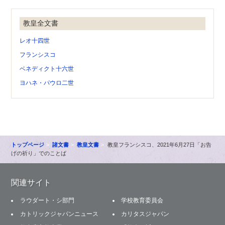
教皇全文書
レオ十四世
フランシスコ
ベネディクト十六世
ヨハネ・パウロ二世
トップページ
諸文書
教皇文書
教皇フランシスコ、2021年6月27日「お告
げの祈り」でのことば
関連サイト
ラウダート・シ部門
学校教育委員会
カトリックジャパンニュース
カリタスジャパン