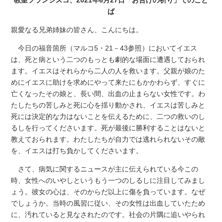
ば
親愛なる兄弟姉妹の皆さん、こんにちは。
今日の福音箇所（マルコ5・21－43参照）においてイエス
は、死と病という二つのもっとも劇的な場面に遭遇しておられ
ます。イエスはそれらから二人の人を救います。父親が娘のた
めにイエスに助けを求めにやって来たにもかかわらず、すぐに
亡くなったその娘と、長い間、出血の止まらない女性です。わ
たしたちの苦しみと死に心を揺り動かされ、イエスは苦しみと
死には決定的な力はないことを伝えるために、二つの救いのし
るしを行ってくださいます。死が最後に勝利することはないと
教えておられます。わたしたちが自力では逃れられないその敵
を、イエスは打ち負かしてくださいます。
さて、病気に関するニュースが主に伝えられている今この
時、女性へのいやしというもう一つのしるしに注目してみまし
ょう。彼女の心は、そのからだ以上に傷を負っています。なぜ
でしょうか。当時の風習に従い、その女性は出血していたため
に、汚れていると見なされたのです。社会の片隅に追いやられ