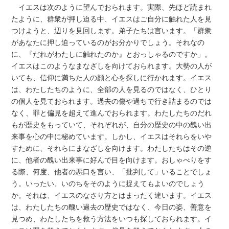
イエスは次のように望んでおられます。実際、先ほど読まれ
たように、群衆が押し迫る中、イエスはご自分に触れた人を見
つけようと、辺りを見回します。弟子たちは言います。「群衆
があなたに押し迫っているのがお分かりでしょう。それなの
に、『だれがわたしに触れたのか』とおっしゃるのですか」。
イエスはこのようなまなざしを向けておられます。大勢の人が
いても、信仰に満ちた人の顔と心を探しに行かれます。イエス
は、わたしたちのように、全部の人を見るのではなく、ひとり
の個人を見ておられます。過去の傷や過ちで行き詰まるのでは
なく、罪と偏見を超えて進んでおられます。わたしたちのだれ
もが歴史をもっていて、それぞれが、自分の歴史の中の醜い出
来事を心の中に秘めています。しかし、イエスはそれらをいや
すために、それらにまなざしを向けます。わたしたちはその逆
に、他者の醜い出来事に好んで目を向けます。おしゃべりをす
る際、何度、他者の悪口を言い、「批判して」いることでしょ
う。いったい、いのちをそのように捉えてもよいのでしょう
か。それは、イエスのなさり方とはまったく違います。イエス
は、わたしたちの醜い過去の歴史ではなく、今日の姿、善意を
見つめ、わたしたちを救う方法をいつも探しておられます。イ