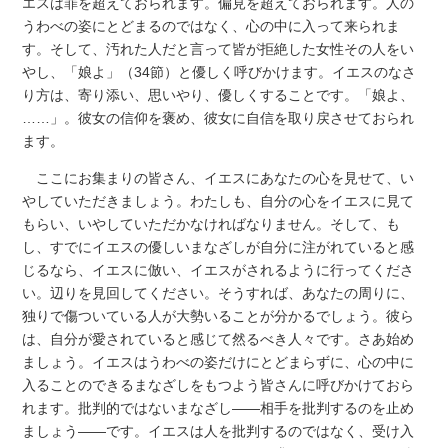
エスは罪を超えておられます。偏見を超えておられます。人の
うわべの姿にとどまるのではなく、心の中に入って来られま
す。そして、汚れた人だと言って皆が拒絶した女性その人をい
やし、「娘よ」（34節）と優しく呼びかけます。イエスのなさ
り方は、寄り添い、思いやり、優しくすることです。「娘よ、
……」。彼女の信仰を褒め、彼女に自信を取り戻させておられ
ます。
ここにお集まりの皆さん、イエスにあなたの心を見せて、い
やしていただきましょう。わたしも、自分の心をイエスに見て
もらい、いやしていただかなければなりません。そして、も
し、すでにイエスの優しいまなざしが自分に注がれていると感
じるなら、イエスに倣い、イエスがされるように行ってくださ
い。辺りを見回してください。そうすれば、あなたの周りに、
独りで傷ついている人が大勢いることが分かるでしょう。彼ら
は、自分が愛されていると感じて然るべき人々です。さあ始め
ましょう。イエスはうわべの姿だけにとどまらずに、心の中に
入ることのできるまなざしをもつよう皆さんに呼びかけておら
れます。批判的ではないまなざし――相手を批判するのを止め
ましょう――です。イエスは人を批判するのではなく、受け入