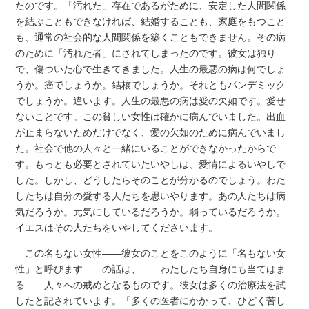
たのです。「汚れた」存在であるがために、安定した人間関係
を結ぶこともできなければ、結婚することも、家庭をもつこと
も、通常の社会的な人間関係を築くこともできません。その病
のために「汚れた者」にされてしまったのです。彼女は独り
で、傷ついた心で生きてきました。人生の最悪の病は何でしょ
うか。癌でしょうか。結核でしょうか。それともパンデミック
でしょうか。違います。人生の最悪の病は愛の欠如です。愛せ
ないことです。この貧しい女性は確かに病んでいました。出血
が止まらないためだけでなく、愛の欠如のために病んでいまし
た。社会で他の人々と一緒にいることができなかったからで
す。もっとも必要とされていたいやしは、愛情によるいやしで
した。しかし、どうしたらそのことが分かるのでしょう。わた
したちは自分の愛する人たちを思いやります。あの人たちは病
気だろうか。元気にしているだろうか。弱っているだろうか。
イエスはその人たちをいやしてくださいます。
この名もない女性――彼女のことをこのように「名もない女
性」と呼びます――の話は、――わたしたち自身にも当てはま
る――人々への戒めとなるものです。彼女は多くの治療法を試
したと記されています。「多くの医者にかかって、ひどく苦し