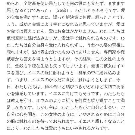
められ、全財産を使い果たしても何の役にも立たず、ますます
悪くなるだけであった」（26節）。わたしたちもそうです。愛
の欠如を満たすために、誤った解決策に何度、頼ったことでし
ょう。成功と金銭により幸せになれると思っていますが、愛は
お金では買えません。愛にお金はかかりません。わたしたちは
仮想空間に逃げ込みますが、愛は手で触れられるものです。わ
たしたちは自分自身を受け入れられずに、うわべの姿の背後に
隠れますが、愛は表面だけのものではありません。専門家や権
威者から答えを得ようとしますが、その結果、この女性のよう
に、金銭も平穏な生活も失ってしまいます。最後に彼女はイエ
スを選び、イエスの服に触れようと、群衆の中に紛れ込みま
す。つまり、イエスのからだに直接、触れようとします。今
日、わたしたちは、触れ合いと結びつきがどれほど大切である
かを痛感しています。イエスに向けてもそうです。わたしたち
は教えを守り、オウムのように祈りを何度も繰り返すことで満
足しがちです。しかし主は、わたしたちがご自分と出会い、ご
自分に心を開き、この女性のように、いやされるためにご自分
の服に触れるのを待っておられます。イエスと親しくなること
により、わたしたちは愛のうちにいやされるからです。