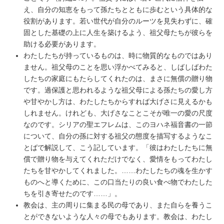
え、自分の知恵をもって孫たちとともに歩むという具体的な
役割があります。若い世代が自分のルーツを見失わずに、確
固とした基礎の上に人生を築けるよう、祖父母たちが彼らを
助ける必要があります。
わたしたちが持っているものは、時に物質的なものではあり
ません。祖父母のことを思い浮かべてみると、しばしばわた
したちの家庭にもたらしてくれたのは、まさに無償の贈り物
です。過保護と思われるような祖父母による孫たちの愛し方
や甘やかし方は、わたしたちからすれば大げさに見えるかも
しれません。けれども、大げさなことこそが唯一の愛の尺度
なのです。シリアの聖エフレムは、このヨハネ福音書の一節
について、自分の孫に対する祖父の態度を描写するようなこ
とばで解説して、こう記しています。「彼はわたしたちに無
償で贈り物を与えてくれただけでなく、愛情をもってわたし
たちを甘やかしてくれました。……わたしたちの魂を生かす
ものへと導くために、この口当たりの良い食べ物でわたした
ちを引き寄せたのです……」。
教会は、主の周りに集まる民の母であり、また自らを養うこ
とができないような人々の母でもあります。教会は、わたし