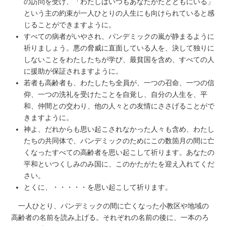
の訪問を受け、「わたしはいつもあなたがたとともにいる」
という主の約束が一人ひとりの人生にも向けられていると感
じることができますように。
すべての病者がいやされ、パンデミックの嵐が静まるように
祈りましょう。悪の脅威に直面している人を、決して独りに
しないことをわたしたちが学び、最貧国を含め、すべての人
に援助が保証されますように。
若者も高齢者も、わたしたち全員が、一つの召命、一つの信
仰、一つの洗礼を受けたことを自覚し、自分の人生を、平
和、仲間との交わり、他の人々との友情にささげることがで
きますように。
神よ、だれからも思い起こされなかった人々も含め、わたし
たちの共同体で、パンデミックのためにこの数箇月の間に亡
くなったすべての高齢者を思い起こして祈ります。あなたの
平和といつくしみのみ国に、このかたがたを迎え入れてくだ
さい。
とくに、・・・・・を思い起こして祈ります。
一人ひとり、パンデミックの間に亡くなった小教区や地域の
高齢者の名前を読み上げる。それぞれの名前の後に、一本のろ