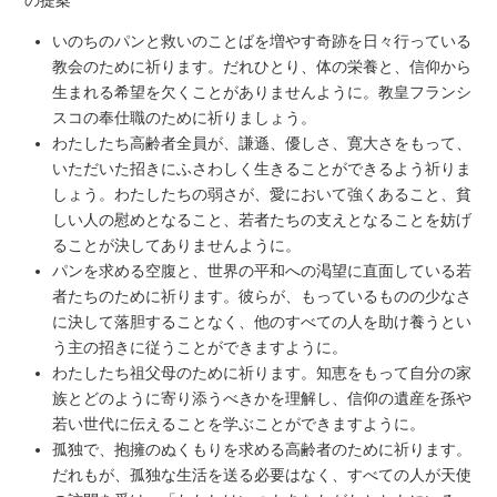
の提案
いのちのパンと救いのことばを増やす奇跡を日々行っている
教会のために祈ります。だれひとり、体の栄養と、信仰から
生まれる希望を欠くことがありませんように。教皇フランシ
スコの奉仕職のために祈りましょう。
わたしたち高齢者全員が、謙遜、優しさ、寛大さをもって、
いただいた招きにふさわしく生きることができるよう祈りま
しょう。わたしたちの弱さが、愛において強くあること、貧
しい人の慰めとなること、若者たちの支えとなることを妨げ
ることが決してありませんように。
パンを求める空腹と、世界の平和への渇望に直面している若
者たちのために祈ります。彼らが、もっているものの少なさ
に決して落胆することなく、他のすべての人を助け養うとい
う主の招きに従うことができますように。
わたしたち祖父母のために祈ります。知恵をもって自分の家
族とどのように寄り添うべきかを理解し、信仰の遺産を孫や
若い世代に伝えることを学ぶことができますように。
孤独で、抱擁のぬくもりを求める高齢者のために祈ります。
だれもが、孤独な生活を送る必要はなく、すべての人が天使