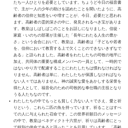
たち一人ひとりを必要としています。ちょうど今日の福音書
で、主が一人の少年の助けを認めたことを聞いたように、高
齢者の信仰と知恵をいや増すことが、今日、必要だと思われ
ます。高齢者の霊的深さの中に、発見されるべき宝がありま
す。教皇はしばしばこのことをお話しになりました。信徒・
家庭・いのちの部署が主催した「長年にわたる人生の豊か
さ」という会合において、教皇は、高齢者は「子どもや若者
を、信仰において教育する上で欠くことのできないきずなで
ある」と語られました。高齢者をわたしたちの司牧の地平に
加え、共同体の重要な構成メンバーの一員として、一時的で
はないやり方で配慮することにわたしたちは慣れなければな
りません。高齢者は単に、わたしたちが保護しなければなら
ない人々ではありません。神の誠実な愛をあかしする栄誉を
得た人として、福音化のための司牧的な奉仕職の主役となり
うる人たちなのです。
わたしたちの中でもっとも貧しく力ない人々でさえ、愛と祈
りという、これら二匹の魚を持っています。祈ることはすべ
ての人に与えられた召命です。この世界祈願日のメッセージ
の中で、教皇はベネディクト十六世が、祈りは高齢者にとっ
て特別の使命であると語ったことを引用しています。「高齢