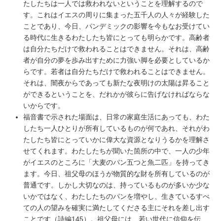
たしたちは一人では救われないということを理解するので
す。これはイエスの周りに集まった五千人の人々が経験した
ことであり、今日、パンデミックの影響を今もなお受けてい
る時代に生きるわたしたち皆にとっても明らかです。高齢者
は自分たちだけで救われることはできません。それは、高齢
者が自分の夢を歩み出すために力強い脚を必要としているか
らです。若者は自分たちだけで救われることはできません。
それは、闇夜からであっても新たな夜明けの太陽は昇ること
ができるということを、だれかが彼らに告げなければならな
いからです。
福音書で示された場面は、日常の家庭生活にあっても、わた
したち一人ひとりが所有しているものが何であれ、それがわ
たしたち皆にとっていかに偉大な資源となりうるかを理解さ
せてくれます。わたしたちが聞いた箇所の中で、一人の少年
がイエスのところに「大麦のパン五つと魚二匹」を持ってき
ます。今日、祖父母のほうが物質的な財を所有しているのが
普通です。しかし大切なのは、持っているものが多いか少な
いかではなく、わたしたちのパンを増やし、生きているすべ
ての人の望みを確実に満たしてくださる主にそれを差し出す
ことです（詩編145）。祖父母には、若い世代に信仰を伝