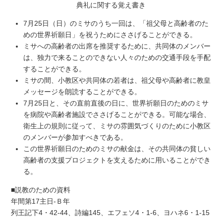
典礼に関する覚え書き
7月25日（日）のミサのうち一回は、「祖父母と高齢者のた
めの世界祈願日」を祝うためにささげることができる。
ミサへの高齢者の出席を推奨するために、共同体のメンバー
は、独力で来ることのできない人々のための交通手段を手配
することができる。
ミサの間、小教区や共同体の若者は、祖父母や高齢者に教皇
メッセージを朗読することができる。
7月25日と、その直前直後の日に、世界祈願日のためのミサ
を病院や高齢者施設でささげることができる。可能な場合、
衛生上の規則に従って、ミサの雰囲気づくりのために小教区
のメンバーが参加すべきである。
この世界祈願日のためのミサの献金は、その共同体の貧しい
高齢者の支援プロジェクトを支えるために用いることができ
る。
■説教のための資料
年間第17主日-Ｂ年
列王記下4・42-44、詩編145、エフェソ4・1-6、ヨハネ6・1-15