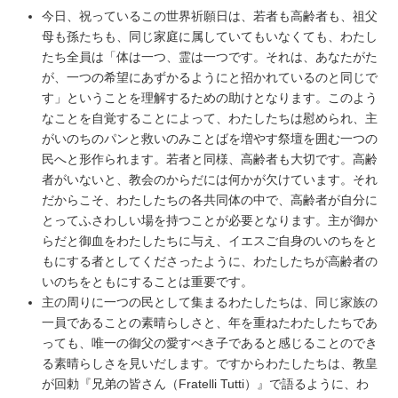
今日、祝っているこの世界祈願日は、若者も高齢者も、祖父
母も孫たちも、同じ家庭に属していてもいなくても、わたし
たち全員は「体は一つ、霊は一つです。それは、あなたがた
が、一つの希望にあずかるようにと招かれているのと同じで
す」ということを理解するための助けとなります。このよう
なことを自覚することによって、わたしたちは慰められ、主
がいのちのパンと救いのみことばを増やす祭壇を囲む一つの
民へと形作られます。若者と同様、高齢者も大切です。高齢
者がいないと、教会のからだには何かが欠けています。それ
だからこそ、わたしたちの各共同体の中で、高齢者が自分に
とってふさわしい場を持つことが必要となります。主が御か
らだと御血をわたしたちに与え、イエスご自身のいのちをと
もにする者としてくださったように、わたしたちが高齢者の
いのちをともにすることは重要です。
主の周りに一つの民として集まるわたしたちは、同じ家族の
一員であることの素晴らしさと、年を重ねたわたしたちであ
っても、唯一の御父の愛すべき子であると感じることのでき
る素晴らしさを見いだします。ですからわたしたちは、教皇
が回勅『兄弟の皆さん（Fratelli Tutti）』で語るように、わ