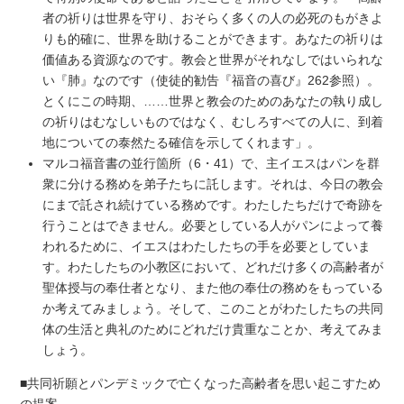
者の祈りは世界を守り、おそらく多くの人の必死のもがきよ
りも的確に、世界を助けることができます。あなたの祈りは
価値ある資源なのです。教会と世界がそれなしではいられな
い『肺』なのです（使徒的勧告『福音の喜び』262参照）。
とくにこの時期、……世界と教会のためのあなたの執り成し
の祈りはむなしいものではなく、むしろすべての人に、到着
地についての泰然たる確信を示してくれます」。
マルコ福音書の並行箇所（6・41）で、主イエスはパンを群
衆に分ける務めを弟子たちに託します。それは、今日の教会
にまで託され続けている務めです。わたしたちだけで奇跡を
行うことはできません。必要としている人がパンによって養
われるために、イエスはわたしたちの手を必要としていま
す。わたしたちの小教区において、どれだけ多くの高齢者が
聖体授与の奉仕者となり、また他の奉仕の務めをもっている
か考えてみましょう。そして、このことがわたしたちの共同
体の生活と典礼のためにどれだけ貴重なことか、考えてみま
しょう。
■共同祈願とパンデミックで亡くなった高齢者を思い起こすため