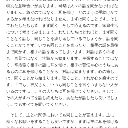
特別な意味合いがあります。司祭は人々の話を聞かなければな
りません。急ぐのではなく、耳を傾け、どのように手助けがで
きるかを考えなければなりません。まずは聞くことです。そし
てわたしたちも皆、まず聞く、そして応えるのです。家庭生活
について考えてみましょう。わたしたちはどれほど、まず聞く
ことなく話し、同じことを繰り返しているでしょうか。話を聞
くことができず、いつも同じことを言ったり、相手の話を最後
まで聞かず、相手の話を遮ってしまいます。対話は多くの場
合、言葉ではなく、沈黙から始まります。主張することではな
く、辛抱強く相手の話に耳を傾け、相手の苦悩や心のうちにあ
るものに耳を傾けることから、対話は始まります。心の癒し
は、聞くことから始まります。聴くこと。それが心を癒すので
す。「でも、神父さん、いつも同じことを言うつまらない人が
いるのです…」。その人たちに耳を傾けてください。そして、
その人がすべてを話し終えたら、あなたが話したら良いでしょ
う。でもすべてを聞いてください。
そして、主との関係においても同じことが言えます。主に
様々なお願いをすることも良いですが、まずは主に耳を傾ける