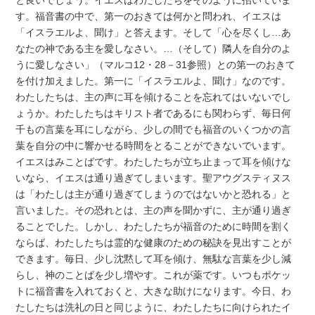
と良いでしょう。イエスはわたしたちをそのように招いていま
す。福音書の中で、第一のおきては何かと問われ、イエスは
「イスラエルよ、聞け」と答えます。そして「心を尽くし…あ
なたの神である主を愛しなさい。…（そして）隣人を自分のよ
うに愛しなさい」（マルコ12・28－31参照）との第一のおきて
を付け加えました。第一に「イスラエルよ、聞け」なのです。
わたしたちは、主の声に耳を傾けることを忘れてはいないでし
ょうか。わたしたちはキリスト者であるにも関わらず、毎日何
千もの言葉を耳にしながら、少しの間でも福音のいくつかの言
葉を自分の中に響かせる時間をとることができないでいます。
イエスはみことばです。わたしたちが立ち止まって耳を傾けな
いなら、イエスは通り過ぎてしまいます。聖アウグスティヌス
は「わたしは主が通り過ぎてしまうのではないかと恐れる」と
言いました。その恐れとは、主の声を聞かずに、主が通り過ぎ
ることでした。しかし、わたしたちが福音のために時間を割く
ならば、わたしたちは霊的な健康のための秘訣を見出すことが
できます。毎日、少し沈黙して耳を傾け、無駄な言葉を少し減
らし、神のことばを少し増やす。これが薬です。いつもポケッ
トに福音書を入れておくと、大きな助けになります。今日、わ
たしたちは洗礼の日と同じように、わたしたちに向けられたイ