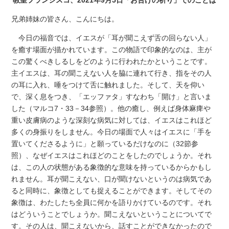
兄弟姉妹の皆さん、こんにちは。
今日の福音では、イエスが「耳が聞こえず舌の回らない人」
を癒す場面が描かれています。この物語で印象的なのは、主が
この驚くべきしるしをどのように行われたかということです。
主イエスは、耳の聞こえない人を脇に連れて行き、指をその人
の耳に入れ、唾をつけて舌に触れました。そして、天を仰い
で、深く息をつき、「エッファタ」すなわち「開け」と言いま
した（マルコ7・33－34参照）。他の癒し、例えば身体麻痺や
重い皮膚病のような深刻な病気に対しては、イエスはこれほど
多くの身振りをしません。今日の場面で人々はイエスに「手を
置いてくださるように」と願っているだけなのに（32節参
照）、なぜイエスはこれほどのことをしたのでしょうか。それ
は、この人の状態がある象徴的な意味を持っているからかもし
れません。耳が聞こえない、口が聞けないというのは病気であ
ると同時に、象徴としても捉えることができます。そしてその
象徴は、わたしたち全員に何かを語りかけているのです。それ
はどういうことでしょうか。聞こえないということについてで
す。その人は、聞こえないから、話すことができなかったので