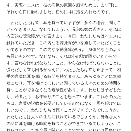
す。実際イエスは、彼の病気の原因を癒すために、まず耳に、
それから口に触れました。初めに耳に指を入れたのです。
わたしたちは皆、耳を持っていますが、多くの場合、聞くこ
とができません。なぜでしょうか。兄弟姉妹の皆さん、それは
内面的な聴覚障がいと言えます。今日、わたしたちはイエスに
触れていただき、この内なる聴覚障がいを癒していただくこと
ができるのです。この内なる聴覚障がいは、身体的なものより
も悪いものです。なぜなら、それは心の聴覚障がいだからで
す。言わなければならないこと、やらなければならないことに
慌ただしく立ち回るがゆえに、わたしたちは立ち止まって、相
手の言葉に耳を傾ける時間を持てません。あらゆることに無頓
着になり、耳を傾けてほしいと願っている人々のための時間を
持つことができなくなる危険性があります。わたしは子どもた
ち、若者たち、お年寄りのことを思っています。これらの人た
ちは、言葉や説教を必要としているのではなく、耳を傾けてほ
しいのです。わたしたちは聴くことができているでしょうか。
わたしたちは人々の生活に触れているでしょうか。身近な人々
の話に耳を傾ける時間を持つことができているでしょうか。こ
れらはわたしたち全員に関わることですが、とりわけ司祭には