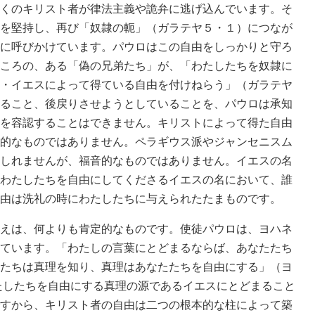
くのキリスト者が律法主義や詭弁に逃げ込んでいます。そ
を堅持し、再び「奴隷の軛」（ガラテヤ５・１）につなが
に呼びかけています。パウロはこの自由をしっかりと守ろ
ころの、ある「偽の兄弟たち」が、「わたしたちを奴隷に
・イエスによって得ている自由を付けねらう」（ガラテヤ
ること、後戻りさせようとしていることを、パウロは承知
を容認することはできません。キリストによって得た自由
的なものではありません。ペラギウス派やジャンセニスム
しれませんが、福音的なものではありません。イエスの名
わたしたちを自由にしてくださるイエスの名において、誰
由は洗礼の時にわたしたちに与えられたたまものです。
えは、何よりも肯定的なものです。使徒パウロは、ヨハネ
ています。「わたしの言葉にとどまるならば、あなたたち
たちは真理を知り、真理はあなたたちを自由にする」（ヨ
わたしたちを自由にする真理の源であるイエスにとどまること
すから、キリスト者の自由は二つの根本的な柱によって築