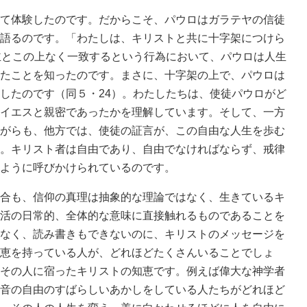
て体験したのです。だからこそ、パウロはガラテヤの信徒
語るのです。「わたしは、キリストと共に十字架につけら
主とこの上なく一致するという行為において、パウロは人生
たことを知ったのです。まさに、十字架の上で、パウロは
したのです（同５・24）。わたしたちは、使徒パウロがど
イエスと親密であったかを理解しています。そして、一方
がらも、他方では、使徒の証言が、この自由な人生を歩む
。キリスト者は自由であり、自由でなければならず、戒律
ように呼びかけられているのです。
合も、信仰の真理は抽象的な理論ではなく、生きているキ
活の日常的、全体的な意味に直接触れるものであることを
なく、読み書きもできないのに、キリストのメッセージを
恵を持っている人が、どれほどたくさんいることでしょ
その人に宿ったキリストの知恵です。例えば偉大な神学者
音の自由のすばらしいあかしをしている人たちがどれほど