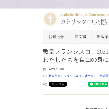
お知らせ
諸文書
出版案
教皇フランシスコ、2021
わたしたちを自由の身
2021/10/06
教皇文書
フランシスコ
諸文書
一般謁見