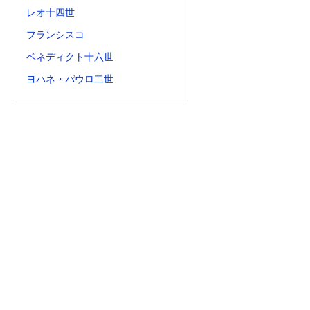
レオ十四世
フランシスコ
ベネディクト十六世
ヨハネ・パウロ二世