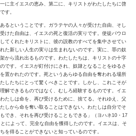
一に主イエスの恵み、第二に、キリストがわたしたちに啓
です。
あるということです。ガラテヤの人々が受けた自由、そし
受けた自由は、イエスの死と復活の実りです。使徒パウロ
してくれたキリストに、彼の説教のすべてを集中させてい
れた新しい人生の実りは生まれないのです。実に、罪の奴
架から流れ出るものです。わたしたちは、キリストの十字
のです。イエスが釘付けにされ、奴隷となることをゆるさ
を置かれたのです。死というあらゆる自由を奪われる場所
たしたちにとって驚くべきことです。しかし、これこそが
理解できるものではなく、むしろ経験するものです。イエ
わたしは命を、再び受けるために、捨てる。それゆえ、父
たしから命を奪い取ることはできない。わたしは自分でそ
もでき、それを再び受けることもできる」（ヨハネ10・17
ことによって、完全な自由を獲得したのです。イエスは、そ
ちを得ることができないと知っているのです。