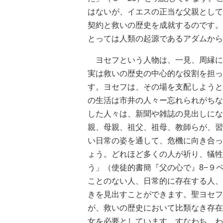
はないが、イエスの正当な父親として
契約と救いの歴史を成就するのです。
とっては人類の起源であるアダムから
ヨセフという人物は、一見、周縁に
実は救いの歴史の中心的な役割を担っ
す。ヨセフは、その場を支配しようと
の生活は市井の人々ー忘れられがちな
した人々は、新聞や雑誌の見出しにな
親、母親、祖父、祖母、教師らが、習
い日常の姿を通して、危機に向き合っ
ょう。どれほど多くの人が祈り、犠牲
う」（使徒的書簡『父の心で』8−９
ことのない人、日常的に存在する人、
きを見出すことができます。聖ヨセフ
が、救いの歴史において比類なき存在
女を必要としています。すなわち、わ