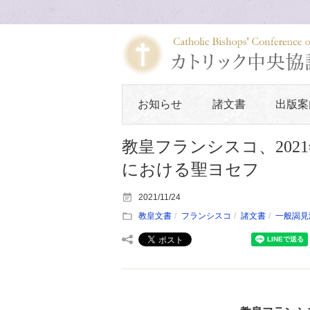
お知らせ
諸文書
出版案
教皇フランシスコ、2021
における聖ヨセフ
2021/11/24
教皇文書
フランシスコ
諸文書
一般謁見