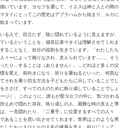
描いています。ヨセフを通して、イエスは神と人との間の
マタイにとってこの歴史はアブラハムから始まり、ルカに
始まっています。
いる人で、目立たず、陰に隠れているように見えますが、
ているということを、福音記者マタイは理解させてくれま
することなく、自分の役割を生きています。「わたしたち
人々ーによって織りなされ、支えられています……。そう
ったり…することは（ありません）。…どれほど多くの父
慣を変え、前向きになり、祈りを重ねるといった、何気な
てそれを乗り切る方法を子どもたちに示していることでし
をささげ、すべての人のために執り成していることでしょ
ページ）。このように、誰もが聖ヨセフの中に、気づかれる
控えめで隠れた存在、執り成しの人、困難な時の支えと導
は、一見隠れたり、「二番手」に位置するすべての人々
であることを思い出させてくれます。世界はこのような男
たしたち一人ひとりの人生の発展を支え、祈りによって、