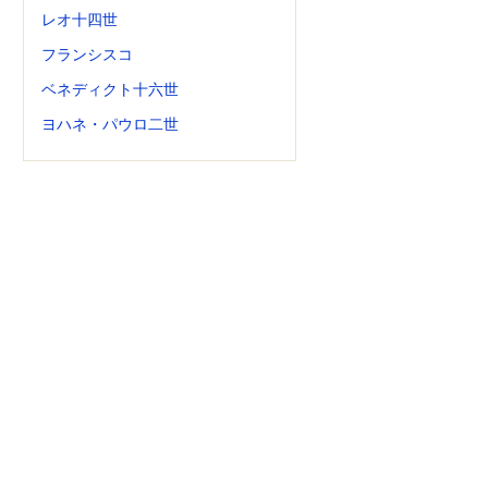
レオ十四世
フランシスコ
ベネディクト十六世
ヨハネ・パウロ二世