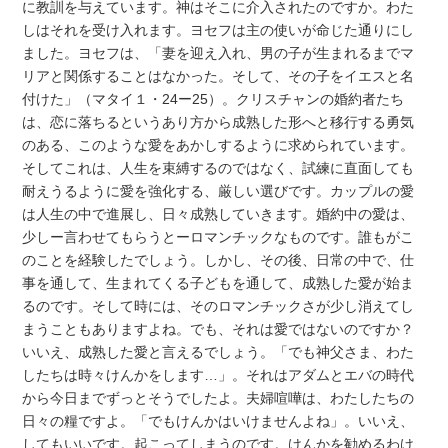
に教訓を与えています。神はそこに介入されたのですか。わた
しはそれを受け入れます。ヨセフは主の使いが命じた通りにし
ました。ヨセフは、「妻を迎え入れ、男の子が生まれるまでマ
リアと関係することはなかった。そして、その子をイエスと名
付けた」（マタイ１・24ー25）。クリスチャンの婚約者たち
は、恋に落ちるというあり方から成熟した形へと移行する勇気
のある、このような愛をあかしするように求められています。
そしてこれは、人生を束縛するのではなく、試練に直面しても
耐えうるように愛を強化する、厳しい選びです。カップルの愛
は人生の中で進展し、日々成熟していきます。婚約中の愛は、
少しー言わせてもらうとーロマンチックなものです。誰もがこ
のことを経験したでしょう。しかし、その後、日常の中で、仕
事を通して、生まれてくる子どもを通して、成熟した愛が始ま
るのです。そして時には、そのロマンチックさが少し消えてし
まうこともありますよね。でも、それは愛ではないのですか？
いいえ、成熟した愛と言えるでしょう。「でも神父さま、わた
したちは時々けんかをします…」。それはアダムとエバの時代
から今日までずっとそうでしたよ。夫婦喧嘩は、わたしたちの
日々の糧ですよ。「でもけんかはいけませんよね」。いいえ、
してもいいです。起こってしまうのです。けんかを勧めるわけ