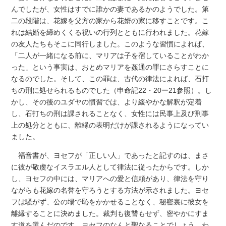
んでしたが、女性はすでに誰かの妻であるかのようでした。第
二の段階は、花嫁を父方の家から花婿の家に移すことです。こ
れは結婚を締めくくる祝いの行列とともに行われました。花嫁
の友人たちもそこに同行しました。このような習慣によれば、
「二人が一緒になる前に、マリアは子を宿していることがわか
った」という事実は、おとめマリアを姦通の罪にさらすことに
なるのでした。そして、この罪は、古代の律法によれば、石打
ちの刑に処せられるものでした（申命記22・20ー21参照）。し
かし、その後のユダヤの慣習では、より緩やかな解釈が定着
し、石打ちの刑は課されることなく、女性には民事上及び刑事
上の処分とともに、離縁の表明だけが課されるようになってい
ました。
福音書が、ヨセフが「正しい人」であったと記すのは、まさ
に彼が敬虔なイスラエル人として律法に従ったからです。しか
し、ヨセフの中には、マリアへの愛と信頼があり、律法を守り
ながらも花嫁の名誉を守ろうとする方法が示されました。ヨセ
フは騒がず、公の場で恥をかかせることなく、秘密裏に彼女を
離縁することに決めました。裁判も復讐もせず、密やかにすま
す道を選んだのです。ヨセフのなんと聖なることでしょう。わ