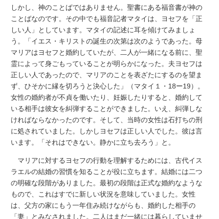
しかし、神のことばではありません。聖書にある福音書が神の
ことばなのです。その中でも福音記者マタイは、ヨセフを「正
しい人」としています。マタイの記述に耳を傾けてみましょ
う。「イエス・キリストの誕生の次第は次のようであった。母
マリアはヨセフと婚約していたが、二人が一緒になる前に、聖
霊によって身ごもっていることが明らかになった。夫ヨセフは
正しい人であったので、マリアのことを表ざたにするのを望ま
ず、ひそかに縁を切ろうと決心した」（マタイ１・18ー19）。
女性の婚約者が不貞を働いたり、妊娠したりすると、婚約して
いる相手は彼女を糾弾することができました。いえ、糾弾しな
ければならなかったのです。そして、当時の女性は石打ちの刑
に処されていました。しかしヨセフは正しい人でした。彼は言
います。「それはできない。静かに立ち去ろう」と。
マリアに対するヨセフの行動を理解するためには、古代イス
ラエルの結婚の習慣を知ることが役に立ちます。結婚には二つ
の明確な段階がありました。最初の段階は正式な婚約なような
もので、これはすでに新しい状況を意味していました。女性
は、父方の家にもう一年住み続けながらも、婚約した相手の
「妻」とみなされました。二人はまだ一緒には暮らしていませ