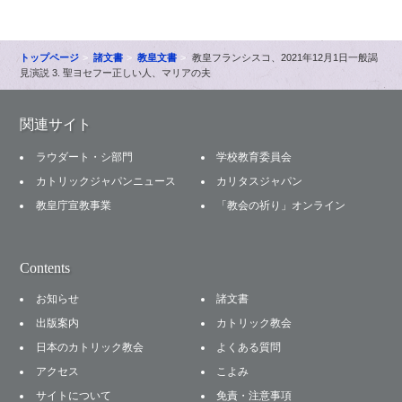
トップページ
諸文書
教皇文書
教皇フランシスコ、2021年12月1日一般謁
見演説 3. 聖ヨセフー正しい人、マリアの夫
関連サイト
ラウダート・シ部門
学校教育委員会
カトリックジャパンニュース
カリタスジャパン
教皇庁宣教事業
「教会の祈り」オンライン
Contents
お知らせ
諸文書
出版案内
カトリック教会
日本のカトリック教会
よくある質問
アクセス
こよみ
サイトについて
免責・注意事項