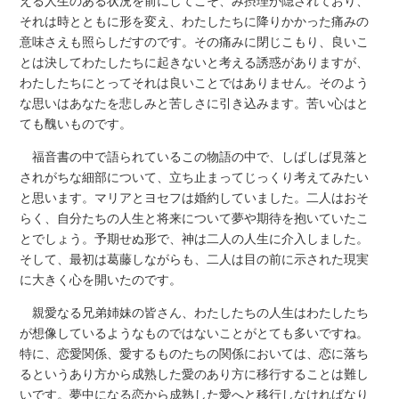
える人生のある状況を前にしてこそ、み摂理が隠されており、
それは時とともに形を変え、わたしたちに降りかかった痛みの
意味さえも照らしだすのです。その痛みに閉じこもり、良いこ
とは決してわたしたちに起きないと考える誘惑がありますが、
わたしたちにとってそれは良いことではありません。そのよう
な思いはあなたを悲しみと苦しさに引き込みます。苦い心はと
ても醜いものです。
福音書の中で語られているこの物語の中で、しばしば見落と
されがちな細部について、立ち止まってじっくり考えてみたい
と思います。マリアとヨセフは婚約していました。二人はおそ
らく、自分たちの人生と将来について夢や期待を抱いていたこ
とでしょう。予期せぬ形で、神は二人の人生に介入しました。
そして、最初は葛藤しながらも、二人は目の前に示された現実
に大きく心を開いたのです。
親愛なる兄弟姉妹の皆さん、わたしたちの人生はわたしたち
が想像しているようなものではないことがとても多いですね。
特に、恋愛関係、愛するものたちの関係においては、恋に落ち
るというあり方から成熟した愛のあり方に移行することは難し
いです。夢中になる恋から成熟した愛へと移行しなければなり