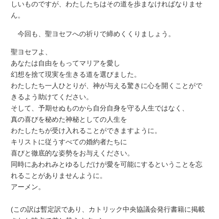
しいものですが、わたしたちはその道を歩まなければなりませ
ん。
今回も、聖ヨセフへの祈りで締めくくりましょう。
聖ヨセフよ、
あなたは自由をもってマリアを愛し
幻想を捨て現実を生きる道を選びました。
わたしたち一人ひとりが、神が与える驚きに心を開くことがで
きるよう助けてください。
そして、予期せぬものから自分自身を守る人生ではなく、
真の喜びを秘めた神秘としての人生を
わたしたちが受け入れることができますように。
キリストに従うすべての婚約者たちに
喜びと徹底的な姿勢をお与えください。
同時にあわれみとゆるしだけが愛を可能にするということを忘
れることがありませんように。
アーメン。
(この訳は暫定訳であり、カトリック中央協議会発行書籍に掲載