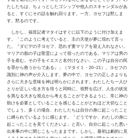
たしたちは、ちょっとしたゴシップや他人のスキャンダルがあ
ると、すぐにその話を触れ回ります。一方、ヨセフは黙しま
す。黙るのです。
しかし、福音記者マタイはすぐに以下のように付け加えま
す。「このように考えていると、主の天使が夢に現れて言っ
た。『ダビデの子ヨセフ、恐れず妻マリアを迎え入れなさい。
マリアの胎の子は聖霊によって宿ったのである。マリアは男の
子を産む。その子をイエスと名付けなさい。この子は自分の民
を罪から救うからである』」（マタイ１・20−21）。ヨセフの
識別に神の声が介入します。夢の中で、ヨセフの正しさよりも
さらに大きな意味を神は明らかにされます。わたしたち一人ひ
とりが正しい生き方を培うと同時に、視野を広げ、人生の状況
を異なる大きな視点から考えることができるように、常に神の
助けを必要としていることを感じることがどれほど大切なこと
でしょう。多くの場合、わたしたちは自分の身に起こったこと
に縛られているように感じます。「どうですか、わたしの身に
起こったことを見てくださいよ」と言い、自分に起こった悪い
出来事の中に閉じこもったままです。しかし、最初は劇的に見