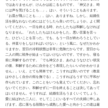
ではありませんが、けんかは起こるものです。「神父さま、時
には声を荒げることも…」。はい、そういうこともあります。
「お皿が飛ぶことも…」。はい、ありますね。しかし、結婚生
活を損なわないためにはどうしたら良いのでしょうか。よく聞
いてください。一日を終える時、わたしたちは和解しなければ
なりません。「わたしたちはけんかをした。悪い言葉を言っ
た、ひどいことを言った。でも、もう一日が終わろうとしてい
る。仲直りをしなければいけない」という風に。なぜだかわか
りますか。翌日の冷戦状態は非常に危険だからです。翌日から
二人の間に戦争が始まってはいけないのです。ですから、寝る
前に和解するのです。「でも神父さま、あのようなひどい状況
の後、和解するために自分をどう表現したらいいのかわかりま
せん」。いえ、とても簡単です。こうすれば良いのです（教皇
はやさしく自分の頬を撫でる）。こうすればもうすでに平和が
作られています。このことをいつも覚えていてください。忘れ
ないでください。和解せずに一日を終えることは決してあって
はいけません。そうすれば、結婚生活もうまくいくでしょう。
愛に結ばれた二人に、そしてここにいるすべての夫婦に申しあ
げます。恋に落ちる段階から成熟した愛へと向かうこの道は厳