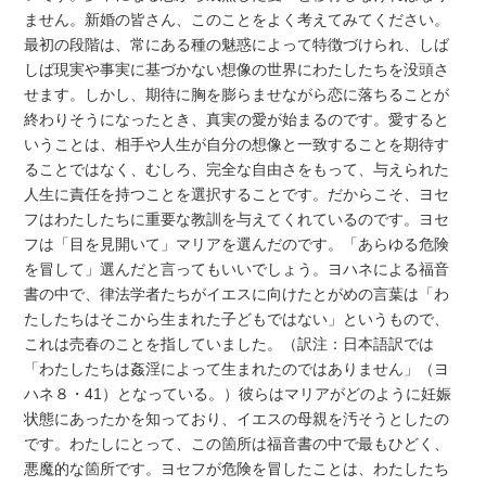
ません。新婚の皆さん、このことをよく考えてみてください。
最初の段階は、常にある種の魅惑によって特徴づけられ、しば
しば現実や事実に基づかない想像の世界にわたしたちを没頭さ
せます。しかし、期待に胸を膨らませながら恋に落ちることが
終わりそうになったとき、真実の愛が始まるのです。愛すると
いうことは、相手や人生が自分の想像と一致することを期待す
ることではなく、むしろ、完全な自由さをもって、与えられた
人生に責任を持つことを選択することです。だからこそ、ヨセ
フはわたしたちに重要な教訓を与えてくれているのです。ヨセ
フは「目を見開いて」マリアを選んだのです。「あらゆる危険
を冒して」選んだと言ってもいいでしょう。ヨハネによる福音
書の中で、律法学者たちがイエスに向けたとがめの言葉は「わ
たしたちはそこから生まれた子どもではない」というもので、
これは売春のことを指していました。（訳注：日本語訳では
「わたしたちは姦淫によって生まれたのではありません」（ヨ
ハネ８・41）となっている。）彼らはマリアがどのように妊娠
状態にあったかを知っており、イエスの母親を汚そうとしたの
です。わたしにとって、この箇所は福音書の中で最もひどく、
悪魔的な箇所です。ヨセフが危険を冒したことは、わたしたち