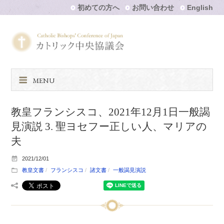
初めての方へ
お問い合わせ
English
MENU
教皇フランシスコ、2021年12月1日一般謁
見演説 3. 聖ヨセフー正しい人、マリアの
夫
2021/12/01
教皇文書
フランシスコ
諸文書
一般謁見演説