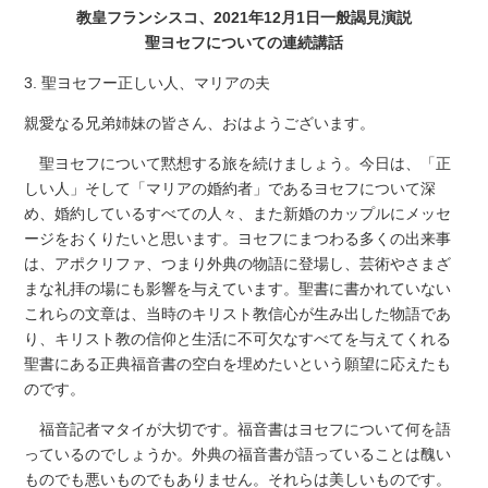
教皇フランシスコ、2021年12月1日一般謁見演説
聖ヨセフについての連続講話
3. 聖ヨセフー正しい人、マリアの夫
親愛なる兄弟姉妹の皆さん、おはようございます。
聖ヨセフについて黙想する旅を続けましょう。今日は、「正
しい人」そして「マリアの婚約者」であるヨセフについて深
め、婚約しているすべての人々、また新婚のカップルにメッセ
ージをおくりたいと思います。ヨセフにまつわる多くの出来事
は、アポクリファ、つまり外典の物語に登場し、芸術やさまざ
まな礼拝の場にも影響を与えています。聖書に書かれていない
これらの文章は、当時のキリスト教信心が生み出した物語であ
り、キリスト教の信仰と生活に不可欠なすべてを与えてくれる
聖書にある正典福音書の空白を埋めたいという願望に応えたも
のです。
福音記者マタイが大切です。福音書はヨセフについて何を語
っているのでしょうか。外典の福音書が語っていることは醜い
ものでも悪いものでもありません。それらは美しいものです。