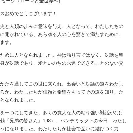
メッセージ（ローマと全世界へ）
スおめでとうございます！
史と人類の歩みに意味を与え、人となって、わたしたちの
に開かれている、あらゆる人の心を驚きで満たすために、
ます。
ために人となられました。神は独り言ではなく、対話を望
身が対話であり、愛といのちの永遠で尽きることのない交
かたを通してこの世に来られ、出会いと対話の道をわたし
ろか、わたしたちが信頼と希望をもってその道を知り、た
となられました。
を一つにしてきた、多くの寛大な人の粘り強い対話がなけ
勅『兄弟の皆さん』198）。パンデミック下の今日、わたし
うになりました。わたしたちが社会で互いに結びつく力