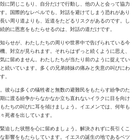
殻に閉じこもり、自分だけで行動し、他の人と会って協力
す。国際的なレベルでも、対話を避けてしまう恐れがあり
長い周り道よりも、近道をたどるリスクがあるのです。し
続的に恩恵をもたらせるのは、対話の道だけです。
知らせが、わたしたちの周りや世界中で告げられている今
機、対立が見られます。それらはずっと続くように思え、
気に留めません。わたしたちが当たり前のように捉えてい
と続いています。多くの兄弟姉妹の痛みと失意の叫びにわ
す。
。彼らは多くの犠牲者と無数の避難民をもたらす紛争のた
期に渡る紛争からなかなか立ち直れないイラクに目を向け
もたちの叫びに耳を傾けましょう。イエメンでは、何年も
々死者を出しています。
緊迫した状態を心に留めましょう。解決されずに長引くこ
な影響をもたらしています。イエスの誕生の地であるベツ