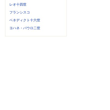
レオ十四世
フランシスコ
ベネディクト十六世
ヨハネ・パウロ二世