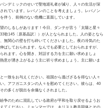
パンデミックのせいで聖地巡礼者が減り、人々の生活が深
されています。レバノンのことを考えましょう。レバノン
を伴う、前例のない危機に直面しています。
望のしるしがあります！今日、ダンテが言う「太陽と星々
33歌145〔原基晶訳〕）が人となられました。人の姿となら
、無関心の壁を打ち砕いてくださいました。夜の冷気のた
伸ばしておられます。なんでも必要としておられますが、
られます。心を開き、対話する力を主に願い求めましょ
熱意が湧き上がるよう主に祈り求めましょう。主に願いま
と一致をお与えください。祖国から逃げざるを得ない人々
い。アフガニスタンの人々を慰めてください。彼らは、40
その多くが脱出を余儀なくされました。
紛争のために混乱している政府が平和を取り戻せるようお
えてください。ミャンマーでは、キリスト教共同体とその