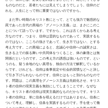
ものなのだと、若者たちには見えてしまうでしょう。信仰のど
れも、人生にとって特に重要ではないのですから。
まだ早い時期のキリスト教にとって、とても強力で魅惑的な
罠であった古代の異端の「グノーシス主義」は、まさにこのこ
とについて語っています。ですから、これは古くからある考え
方なのです。つまり、信仰は霊的なものであって、実践するも
のではない。こころの強さであって、生き方ではない、とする
考え方です。この異端によると、忠誠心や信仰への誠実さは、
生きる上での振る舞いや共同体をつくること、体の象徴とは無
関係だというのです。この考え方の誘惑は強いものです。とい
うのも、疑う余地のない真理を、独自の方法で解釈しているか
らです。けれども、信仰は食事規定や社会的習慣などへと決し
て引き下げられないものです。信仰とはもっと別のものなので
す。問題は、この真理をグノーシス主義は先鋭化させ、キリス
ト者の信仰の現実主義を無効にしてしまうことです。なぜな
ら、キリスト者の信仰は現実主義的なものだからです。キリス
ト者の信仰は、単に信条を唱えるだけではありません。信条に
ついて考え、理解し、信条を実践するものです。手を使って働