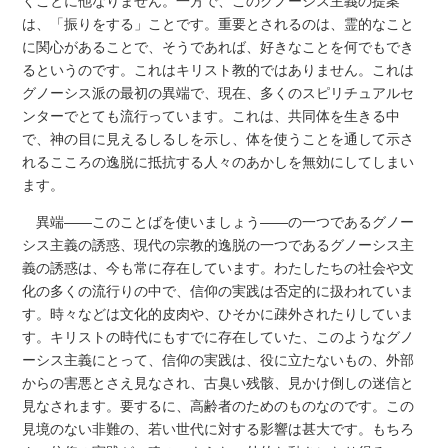
くことに他なりません。一方で、このグノーシス主義の提案
は、「振りをする」ことです。重要とされるのは、霊的なこと
に関心があることで、そうであれば、好きなことを何でもでき
るというのです。これはキリスト教的ではありません。これは
グノーシス派の最初の異端で、現在、多くのスピリチュアルセ
ンターでとても流行っています。これは、共同体を生きる中
で、神の目に見えるしるしを示し、体を使うことを通して示さ
れるこころの逸脱に抵抗する人々のあかしを無効にしてしまい
ます。
異端――このことばを使いましょう――の一つであるグノー
シス主義の誘惑、現代の宗教的逸脱の一つであるグノーシス主
義の誘惑は、今も常に存在しています。わたしたちの社会や文
化の多くの流行りの中で、信仰の実践は否定的に扱われていま
す。時々などは文化的皮肉や、ひそかに疎外されたりしていま
す。キリストの時代にもすでに存在していた、このようなグノ
ーシス主義にとって、信仰の実践は、役に立たないもの、外部
からの害悪とさえ見なされ、古臭い残骸、見かけ倒しの迷信と
見なされます。要するに、高齢者のためのものなのです。この
見境のない非難の、若い世代に対する影響は甚大です。もちろ