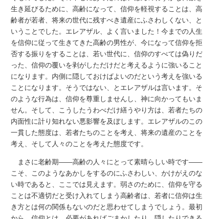
生き延びるために、高齢になって、信仰を軽視することは、高
齢者が若者、将来の世代に残すべき遺産にふさわしくない、と
いうことでした。エレアザル、よく言いました！今までの人生
を信仰に従って生きてきた高齢の男性が、今になって信仰を拒
否する振りをすることは、若い世代に、信仰のすべては偽りだ
った、信仰の覆いを剥がしただけだと考えるように強いること
になります。内側に隠しておけばよいのだという考えを強いる
ことになります。そうではない、とエレアザルは言います。そ
のような行為は、信仰を尊重しませんし、神に向かってもいま
せん。そして、こうしたうわべだけ繕うやり方は、若者たちの
内面性に計り知れない悪影響を及ぼします。エレアザルのこの
一貫した態度は、若者たちのことを考え、将来の遺産のことを
考え、そして人々のことを考えた態度です。
まさに老齢期――高齢の人々にとって素晴らしい時です――
こそ、このようなあかしをするのにふさわしい、かけがえのな
い時であると、ここでは見えます。弱さのために、信仰を守る
ことは不適切だと受け入れてしまう高齢者は、若者に信仰は生
き方とは何の関係もないのだと思わせてしまうでしょう。最初
から、信仰とは、必要があればごまかしたり、隠したりできる