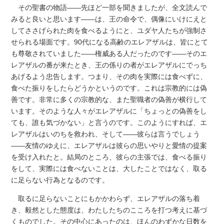
その聖書の物語――先ほど一部を聞きましたが、全文読んで
みると良いと思います――は、王の命令で、偶像にいけにえと
してささげられた肉を食べるようにと、ユダヤ人たちが強制さ
せられる場面です。90代になる高齢のエレアザルは、皆にとて
も尊敬されていました――権威ある人だったのです――そのエ
レアザルの番が来たとき、王の係りの者がエレアザルにでっち
あげるよう忠告します。つまり、その肉を実際には食べずに、
食べた振りをしたらどうかというのです。これは宗教的には偽
善です。非常に多くの宗教的な、また聖職者の偽善が横行して
います。そのような人々がエレアザルに「ちょっとの偽善をし
ても、誰も気づかない」と言うのです。このようにすれば、エ
レアザルはいのちを救われ、そして――彼らは言うでしょう
――友情のゆえに、エレアザルは彼らの思いやりと愛情の提案
を受け入れたと。結局のところ、彼らの主張では、食べる振り
をして、実際には食べないことは、大したことではなく、取る
に足らない行為となるのです。
取るに足らないことにもかかわらず、エレアザルの落ち着
き、毅然とした態度は、わたしたちのこころを打つ考えに基づ
くものでした。その中心にあったのは、ほんのわずかな日数を