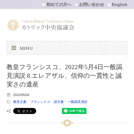
初めての方へ
お問い合わせ
English
MENU
教皇フランシスコ、2022年5月4日一般謁
見演説 8.エレアザル、信仰の一貫性と誠
実さの遺産
2022/05/04
教皇文書
フランシスコ
諸文書
一般謁見演説