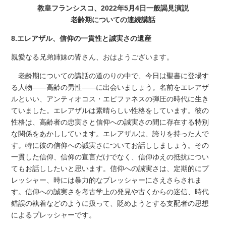
教皇フランシスコ、2022年5月4日一般謁見演説
老齢期についての連続講話
8.エレアザル、信仰の一貫性と誠実さの遺産
親愛なる兄弟姉妹の皆さん、おはようございます。
老齢期についての講話の道のりの中で、今日は聖書に登場す
る人物――高齢の男性――に出会いましょう。名前をエレアザ
ルといい、アンティオコス・エピファネスの弾圧の時代に生き
ていました。エレアザルは素晴らしい性格をしています。彼の
性格は、高齢者の忠実さと信仰への誠実さの間に存在する特別
な関係をあかししています。エレアザルは、誇りを持った人で
す。特に彼の信仰への誠実さについてお話ししましょう。その
一貫した信仰、信仰の宣言だけでなく、信仰ゆえの抵抗につい
てもお話ししたいと思います。信仰への誠実さは、定期的にプ
レッシャー、時には暴力的なプレッシャーにさえさらされま
す。信仰への誠実さを考古学上の発見や古くからの迷信、時代
錯誤の執着などのように扱って、貶めようとする支配者の思想
によるプレッシャーです。