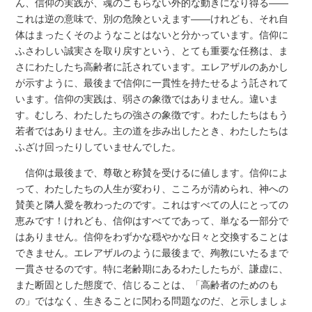
ん、信仰の実践が、魂のこもらない外的な動きになり得る――
これは逆の意味で、別の危険といえます――けれども、それ自
体はまったくそのようなことはないと分かっています。信仰に
ふさわしい誠実さを取り戻すという、とても重要な任務は、ま
さにわたしたち高齢者に託されています。エレアザルのあかし
が示すように、最後まで信仰に一貫性を持たせるよう託されて
います。信仰の実践は、弱さの象徴ではありません。違いま
す。むしろ、わたしたちの強さの象徴です。わたしたちはもう
若者ではありません。主の道を歩み出したとき、わたしたちは
ふざけ回ったりしていませんでした。
信仰は最後まで、尊敬と称賛を受けるに値します。信仰によ
って、わたしたちの人生が変わり、こころが清められ、神への
賛美と隣人愛を教わったのです。これはすべての人にとっての
恵みです！けれども、信仰はすべてであって、単なる一部分で
はありません。信仰をわずかな穏やかな日々と交換することは
できません。エレアザルのように最後まで、殉教にいたるまで
一貫させるのです。特に老齢期にあるわたしたちが、謙虚に、
また断固とした態度で、信じることは、「高齢者のためのも
の」ではなく、生きることに関わる問題なのだ、と示しましょ