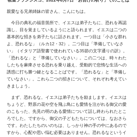
親愛なる兄弟姉妹の皆さん、こんにちは。
今日の典礼の福音箇所で、イエスは弟子たちに、恐れを再認
識し、目を覚ましているようにと語られます。イエスは二つの
基本的な招きを弟子たちに話されます。一つ目は「小さな群れ
よ、恐れるな」（ルカ12・32）。二つ目は「準備していなさ
い」（イタリア語聖書で使われている35節の文字通りの訳）。
「恐れるな」と「準備していなさい」。この二つは、時々わた
したちを麻痺させる恐れを乗り越え、受動的で怠惰な生活への
誘惑に打ち勝つ鍵となることばです。「恐れるな」と「準備し
ていなさい」。これら二つの招きについて、それぞれ考えてい
きましょう。
まず、恐れるな。イエスは弟子たちを励まします。イエスは
ちょうど、野原の花や空を飛ぶ鳥にも愛情を注がれる御父の愛
のこもった、先見の明のある愛情について話し終わられたとこ
ろでした。ですから、御父の子どもたちについては、なおさら
です。わたしたちのいのちは、しっかり神の手の中にあるので
すから、心配や思い悩む必要はありません。恐れるなというイ