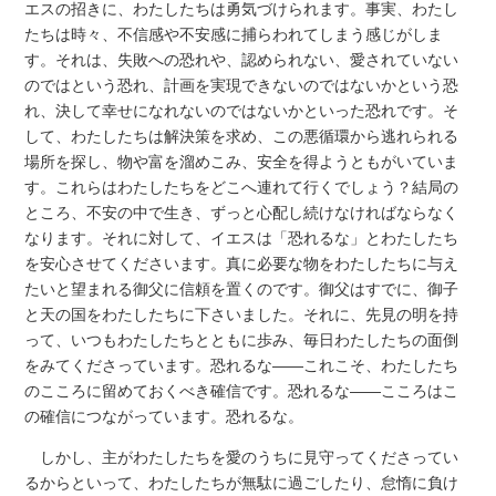
エスの招きに、わたしたちは勇気づけられます。事実、わたし
たちは時々、不信感や不安感に捕らわれてしまう感じがしま
す。それは、失敗への恐れや、認められない、愛されていない
のではという恐れ、計画を実現できないのではないかという恐
れ、決して幸せになれないのではないかといった恐れです。そ
して、わたしたちは解決策を求め、この悪循環から逃れられる
場所を探し、物や富を溜めこみ、安全を得ようともがいていま
す。これらはわたしたちをどこへ連れて行くでしょう？結局の
ところ、不安の中で生き、ずっと心配し続けなければならなく
なります。それに対して、イエスは「恐れるな」とわたしたち
を安心させてくださいます。真に必要な物をわたしたちに与え
たいと望まれる御父に信頼を置くのです。御父はすでに、御子
と天の国をわたしたちに下さいました。それに、先見の明を持
って、いつもわたしたちとともに歩み、毎日わたしたちの面倒
をみてくださっています。恐れるな――これこそ、わたしたち
のこころに留めておくべき確信です。恐れるな――こころはこ
の確信につながっています。恐れるな。
しかし、主がわたしたちを愛のうちに見守ってくださってい
るからといって、わたしたちが無駄に過ごしたり、怠惰に負け