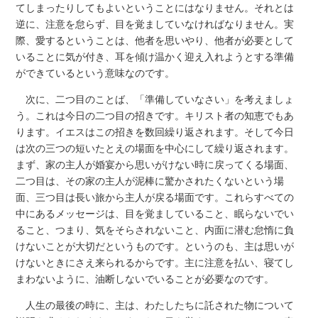
てしまったりしてもよいということにはなりません。それとは
逆に、注意を怠らず、目を覚ましていなければなりません。実
際、愛するということは、他者を思いやり、他者が必要として
いることに気が付き、耳を傾け温かく迎え入れようとする準備
ができているという意味なのです。
次に、二つ目のことば、「準備していなさい」を考えましょ
う。これは今日の二つ目の招きです。キリスト者の知恵でもあ
ります。イエスはこの招きを数回繰り返されます。そして今日
は次の三つの短いたとえの場面を中心にして繰り返されます。
まず、家の主人が婚宴から思いがけない時に戻ってくる場面、
二つ目は、その家の主人が泥棒に驚かされたくないという場
面、三つ目は長い旅から主人が戻る場面です。これらすべての
中にあるメッセージは、目を覚ましていること、眠らないでい
ること、つまり、気をそらされないこと、内面に潜む怠惰に負
けないことが大切だというものです。というのも、主は思いが
けないときにさえ来られるからです。主に注意を払い、寝てし
まわないように、油断しないでいることが必要なのです。
人生の最後の時に、主は、わたしたちに託された物について