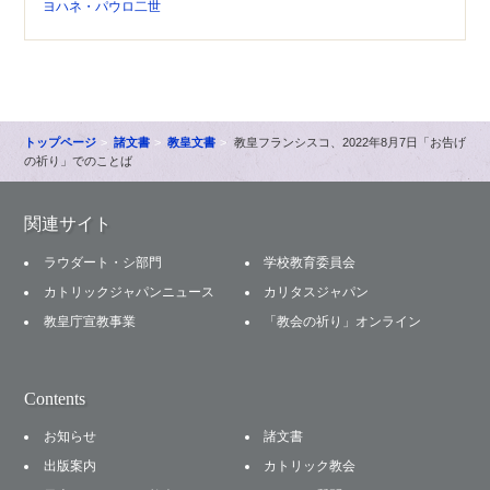
ヨハネ・パウロ二世
トップページ
諸文書
教皇文書
教皇フランシスコ、2022年8月7日「お告げ
の祈り」でのことば
関連サイト
ラウダート・シ部門
学校教育委員会
カトリックジャパンニュース
カリタスジャパン
教皇庁宣教事業
「教会の祈り」オンライン
Contents
お知らせ
諸文書
出版案内
カトリック教会