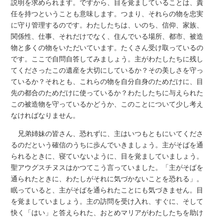
説明を求められます。ですから、目を覚ましていることは、責
任を持つということも意味します。つまり、それらの物を忠実
に守り管理するのです。わたしたちは、いのち、信仰、家族、
関係性、仕事、それだけでなく、住んでいる場所、都市、被造
物と多くの物をいただいています。たくさん受け取っているの
です。ここで自問自答してみましょう。主がわたしたちに残し
てくださったこの遺産を大切にしているか？その美しさを守っ
ているか？それとも、これらの物を自分自身のためだけに、目
先の都合のためだけに使っているか？わたしたちに与えられた
この被造物を守っているかどうか、このことについて少し考え
なければなりません。
兄弟姉妹の皆さん、恐れずに、主はいつもともにいてくださ
るのだという確信のうちに歩んでいきましょう。主がそばを通
られるときに、寝ていないように、目を覚ましていましょう。
聖アウグスチヌスはかつてこう言っていました。「主がそばを
通られたときに、わたしがそれに気づかないことを恐れる」。
眠っていると、主がそばを通られたことにも気づきません。目
を覚ましていましょう。主の訪問を受け入れ、すぐに、そして
快く「はい」と答えられた、おとめマリアがわたしたちを助け