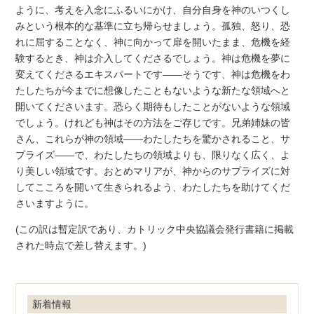
ように、考えを入念にふるいにかけ、自分自身を神のいつくし
みという根本的な基準に立ち帰らせましょう。孤独、怒り、恐
れに屈することなく、神に向かって扉を開いたまま、危機を経
験するとき、神は介入してくださるでしょう。神は危機を夢に
変えてくださるエキスパートです――そうです、神は危機をわ
たしたちが今までに想像したこともないような新たな領域へと
開いてくださいます。恐らく期待もしたことがないような領域
でしょう。けれども神はその方法をご存じです。兄弟姉妹の皆
さん、これらが神の領域――わたしたちを驚かされること、サ
プライズ――で、わたしたちの領域よりも、限りなく広く、よ
り美しい領域です。おとめマリアが、神からのサプライズに対
してこころを開いて生きられるよう、わたしたちを助けてくだ
さいますように。
(この訳は暫定訳であり、カトリック中央協議会発行書籍に掲載
された時点で差し替えます。)
新着情報