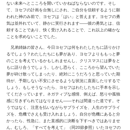
ない未来へとこころを開いていかねばならないのです。そし
て、ヨセフの計画を台無しにされ、ご自分を信頼するように願
われた神のみ前で、ヨセフは「はい」と答えます。ヨセフの勇
気は並外れていて、静かに実行されます――彼の勇気とは、信
頼することであり、快く受け入れることで、これ以上の確かな
ことを求めないことでした。
兄弟姉妹の皆さん、今日ヨセフは何をわたしたちに語りかけ
るでしょう？わたしたちにも夢があり、ヨセフよりももっと夢
のことを考えているかもしれませんし、クリスマスには夢をと
もに語り合うでしょう。しかし恐らく、こころから望んでいた
夢が砕け散ってしまったり、絶対にこうだろうと思っていた期
待が、予期しない不安にさせるような状況に直面したりするで
しょう。もしそうなったら、ヨセフはわたしたちに手本を示し
てくださっています。ネガティブな感情、例えば、怒りや孤独
感に引きずられてはなりません――それは間違った道です。そ
うではなく、注意を払いながらサプライズを、人生のサプライ
ズを、危機でさえも受け入れましょう。自分が危機にあると分
かったら、性急に、また直感的に決断を下すべきではありませ
ん。むしろ、「すべてを考えて」（同20節参照）いたヨセフの