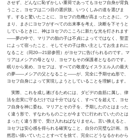
させず、どんなに恥ずかしい重荷であってもヨセフ自身が背負
うこと。ヨセフは二つ目の選択肢、いつくしみの道を選びま
す。すると驚いたことに、ヨセフの危機が高まったときに、つ
まり、まさにヨセフがすべての出来事を考え、決断を下そうと
しているときに、神はヨセフのこころに新たな光を灯されます
――夢の中で、マリアの胎の子は不貞によってではなく、聖霊
によって宿ったこと、そしてその子は救い主としてお生まれに
なること（同20―21節参照）がヨセフに告げられるのです。マ
リアはメシアの母となり、ヨセフもその保護者となるのです。
眠りから覚め、ヨセフは、すべての敬虔なイスラエル人の最大
の夢――メシアの父となること――が、完全に予期せぬ形で、
ヨセフ自身によって実現しようとしていることを理解します。
実際、これを成し遂げるためには、ダビデの血筋に属し、律
法を忠実に守るだけでは十分ではなく、すべてを超えて、ヨセ
フ自身を神に委ね、マリアとその子を、予期したのとはまった
く違う形で、すなわちものごとが今までに行われていたのとは
まったく違う形で、受け入れねばなりません。言い換えると、
ヨセフは安心感を得られる確実なこと、自分の完璧な計画、当
然思い描いていたことすべてを捨て、完全にどうなるかわから