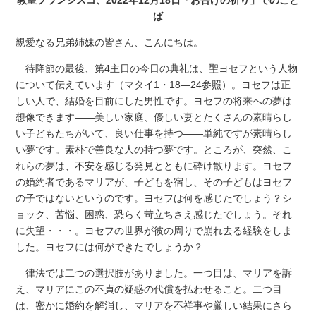
ば
親愛なる兄弟姉妹の皆さん、こんにちは。
待降節の最後、第4主日の今日の典礼は、聖ヨセフという人物
について伝えています（マタイ1・18―24参照）。ヨセフは正
しい人で、結婚を目前にした男性です。ヨセフの将来への夢は
想像できます――美しい家庭、優しい妻とたくさんの素晴らし
い子どもたちがいて、良い仕事を持つ――単純ですが素晴らし
い夢です。素朴で善良な人の持つ夢です。ところが、突然、こ
れらの夢は、不安を感じる発見とともに砕け散ります。ヨセフ
の婚約者であるマリアが、子どもを宿し、その子どもはヨセフ
の子ではないというのです。ヨセフは何を感じたでしょう？シ
ョック、苦悩、困惑、恐らく苛立ちさえ感じたでしょう。それ
に失望・・・。ヨセフの世界が彼の周りで崩れ去る経験をしま
した。ヨセフには何ができたでしょうか？
律法では二つの選択肢がありました。一つ目は、マリアを訴
え、マリアにこの不貞の疑惑の代償を払わせること。二つ目
は、密かに婚約を解消し、マリアを不祥事や厳しい結果にさら