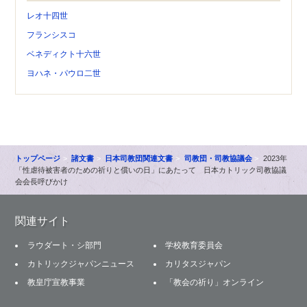
レオ十四世
フランシスコ
ベネディクト十六世
ヨハネ・パウロ二世
トップページ
諸文書
日本司教団関連文書
司教団・司教協議会
2023年
「性虐待被害者のための祈りと償いの日」にあたって 日本カトリック司教協議
会会長呼びかけ
関連サイト
ラウダート・シ部門
学校教育委員会
カトリックジャパンニュース
カリタスジャパン
教皇庁宣教事業
「教会の祈り」オンライン