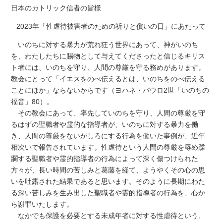
日本のカトリック信者の皆様
2023年「性虐待被害者のための祈りと償いの日」にあたって
いのちに対する暴力が荒れ狂う世界にあって、神がいのち
を、わたしたちに賜物として与えてくださったと信じるキリス
ト者には、いのちを守り、人間の尊厳を守る務めがあります。
教会にとって「イエスをのべ伝えるとは、いのちをのべ伝える
ことにほか」ならないからです（ヨハネ・パウロ2世「いのちの
福音」80）。
その教会にあって、率先していのちを守り、人間の尊厳を守
るはずの聖職者や霊的な指導者が、いのちに対する暴力を働
き、人間の尊厳をないがしろにする行為を働いた事例が、近年
相次いで報告されています。性虐待という人間の尊厳を辱め蹂
躙する聖職者や霊的指導者の行為によって深く傷つけられた
方々が、長い時間の苦しみと葛藤を経て、ようやくその心の思
いを吐露された結果であると思います。そのように長期にわた
る深い苦しみを生み出した聖職者や霊的指導者の行為を、心か
ら謝罪いたします。
なかでも保護を必要とする未成年者に対する性虐待という、