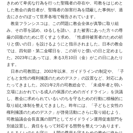
きわめて卑劣な行為を行った聖職者の存在や、司教をはじめと
した教会の責任者が、聖職者の加害行為を隠蔽した事例が、過
去にさかのぼって世界各地で報告されています。
教皇フランシスコは、この問題に教会全体が真摯に取り組
み、その罪を認め、ゆるしを請い、また被害にあった方々の尊
厳の回復のために尽くすよう求め、「性虐待被害者のための祈
りと償いの日」を設けるようにと指示されました。日本の教会
では、四旬節・第二金曜日を、この祈りと償いの日と定めまし
た。2023年にあっては、来る3月10日（金）がこの日にあたり
ます。
日本の司教団は、2002年以来、ガイドラインの制定や、「子
どもと女性の権利擁護のためのデスク」の設置など、対応にあ
たってきました。2021年2月の司教総会で、「未成年者と弱い
立場におかれている成人の保護のためのガイドライン」を決議
し、教会に求められているいのちを守るための行動に積極的に
取り組む体制を整えてきました。昨年には、「子どもと女性の
権利擁護のためのデスク」が啓発活動にさらに取り組むよう、
司教協議会会長直属の部門としてガイドライン運用促進部門を
別途設置し、責任をもって対応する態勢を整えつつあります。
もちろんいのちを守り、人間の尊厳を守るための務めに終わり