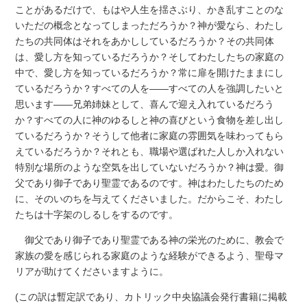
ことがあるだけで、もはや人生を揺さぶり、かき乱すことのな
いただの概念となってしまっただろうか？神が愛なら、わたし
たちの共同体はそれをあかししているだろうか？その共同体
は、愛し方を知っているだろうか？そしてわたしたちの家庭の
中で、愛し方を知っているだろうか？常に扉を開けたままにし
ているだろうか？すべての人を――すべての人を強調したいと
思います――兄弟姉妹として、喜んで迎え入れているだろう
か？すべての人に神のゆるしと神の喜びという食物を差し出し
ているだろうか？そうして他者に家庭の雰囲気を味わってもら
えているだろうか？それとも、職場や選ばれた人しか入れない
特別な場所のような空気を出していないだろうか？神は愛。御
父であり御子であり聖霊であるのです。神はわたしたちのため
に、そのいのちを与えてくださいました。だからこそ、わたし
たちは十字架のしるしをするのです。
御父であり御子であり聖霊である神の栄光のために、教会で
家族の愛を感じられる家庭のような経験ができるよう、聖母マ
リアが助けてくださいますように。
(この訳は暫定訳であり、カトリック中央協議会発行書籍に掲載