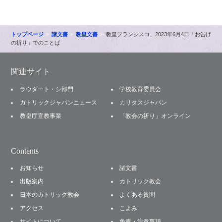
トップページ
諸文書
教皇文書
教皇フランシスコ、2023年6月4日「お告げ
の祈り」でのことば
関連サイト
ラウダート・シ部門
学校教育委員会
カトリックジャパンニュース
カリタスジャパン
教皇庁宣教事業
「教会の祈り」オンライン
Contents
お知らせ
諸文書
出版案内
カトリック教会
日本のカトリック教会
よくある質問
アクセス
こよみ
サイトについて
免責・注意事項