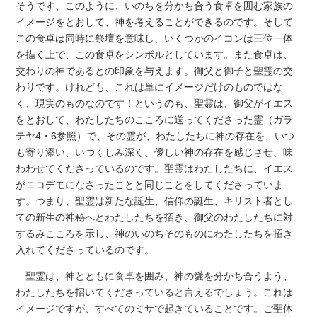
そうです、このように、いのちを分かち合う食卓を囲む家族の
イメージをとおして、神を考えることができるのです。そして
この食卓は同時に祭壇を意味し、いくつかのイコンは三位一体
を描く上で、この食卓をシンボルとしています。また食卓は、
交わりの神であるとの印象を与えます。御父と御子と聖霊の交
わりです。けれども、これは単にイメージだけのものではな
く、現実のものなのです！というのも、聖霊は、御父がイエス
をとおして、わたしたちのこころに送ってくださった霊（ガラ
テヤ4・6参照）で、その霊が、わたしたちに神の存在を、いつ
も寄り添い、いつくしみ深く、優しい神の存在を感じさせ、味
わわせてくださっているのです。聖霊はわたしたちに、イエス
がニコデモになさったことと同じことをしてくださっていま
す。つまり、聖霊は新たな誕生、信仰の誕生、キリスト者とし
ての新生の神秘へとわたしたちを招き、御父のわたしたちに対
するみこころを示し、神のいのちそのものにわたしたちを招き
入れてくださっているのです。
聖霊は、神とともに食卓を囲み、神の愛を分かち合うよう、
わたしたちを招いてくださっていると言えるでしょう。これは
イメージですが、すべてのミサで起きていることです。ご聖体