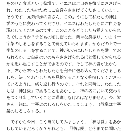
をのせた食卓という祭壇で、イエスはご自身を御父にささげら
れ、わたしたちのためにご自身をささげてくださっています。
そうです、兄弟姉妹の皆さん、このようにして私たちの神は、
愛のうちに交わってくださり、イエスはわたしたちにご自身を
現わしてくださるのです。このことをどうしたら覚えていられ
るでしょうか？子どもの頃に習った、簡単な身振り、つまり十
字架のしるしをすることで覚えていられます。からだの上で十
字架のしるしをすることで、神がいかにわたしたちを愛してお
られるか、ご自身のいのちをささげられるほど愛しておられる
かを思い起こすことができるのです。そして神の愛が上から
下、左から右へとわたしたちを完全に包み込んでくださるしる
しを、決してわたしたちを見捨てることなく抱擁してくださっ
ているように、繰り返し行うのです。それと同時に、わたした
ちは「神は愛」であることをあかしし、神の名において交わり
をつくり出していくことに邁進しなければなりません。今、皆
さん一緒に、十字架のしるしをいたしましょう。（教皇は十字
架のしるしをする。）
ですから今日、こう自問してみましょう。「神は愛」をあか
ししているだろうか？それとも、「神は愛」と今までに聞いた