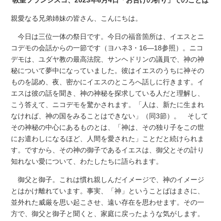
親愛なる兄弟姉妹の皆さん、こんにちは。
今日は三位一体の祭日です。今日の福音箇所は、イエスとニ
コデモの会話からの一節です（ヨハネ3・16―18参照）。ニコ
デモは、ユダヤ教の最高法院、サンヘドリンの議員で、神の神
秘について夢中になっていました。彼はイエスのうちに神その
ものを認め、夜、密かにイエスのところへ話しに行きます。イ
エスは彼の話を聞き、神の神秘を探求している人だと理解し、
こう答えて、ニコデモを驚かされます。「人は、新たに生まれ
なければ、神の国をみることはできない」（同3節）。 そして
その神秘の中心にあるものとは、「神は、その独り子をこの世
にお遣わしになるほど、人間を愛された」ことだと続けられま
す。ですから、その神の御子であるイエスは、御父とその計り
知れない愛について、わたしたちに語られます。
御父と御子。これは慣れ親しんだイメージで、神のイメージ
とはかけ離れています。事実、「神」ということばはまさに、
並外れた威厳を思い起こさせ、遠い存在を思わせます。その一
方で、御父と御子と聞くと、家庭に戻ったような気がします。