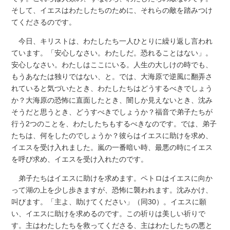
そして、イエスはわたしたちのために、それらの敵を踏みつけ
てくださるのです。
今日、キリストは、わたしたち一人ひとりに繰り返し言われ
ています。「安心しなさい。わたしだ。恐れることはない」。
安心しなさい。わたしはここにいる。人生の大しけの時でも、
もうあなたは独りではない、と。では、大海原で逆風に翻弄さ
れていると気づいたとき、わたしたちはどうするべきでしょう
か？大海原の恐怖に直面したとき、闇しか見えないとき、沈み
そうだと思うとき、どうすべきでしょうか？福音で弟子たちが
行う2つのことを、わたしたちもするべきなのです。では、弟子
たちは、何をしたのでしょうか？彼らはイエスに助けを求め、
イエスを受け入れました。嵐の一番暗い時、最悪の時にイエス
を呼び求め、イエスを受け入れたのです。
弟子たちはイエスに助けを求めます。ペトロはイエスに向か
って湖の上を少し歩きますが、恐怖に襲われます。沈みかけ、
叫びます。「主よ、助けてください」（同30）。イエスに願
い、イエスに助けを求めるのです。この祈りは美しい祈りで
す。主はわたしたちを救ってくださる、主はわたしたちの悪と