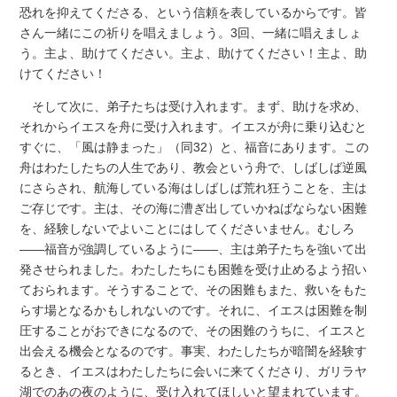
恐れを抑えてくださる、という信頼を表しているからです。皆
さん一緒にこの祈りを唱えましょう。3回、一緒に唱えましょ
う。主よ、助けてください。主よ、助けてください！主よ、助
けてください！
そして次に、弟子たちは受け入れます。まず、助けを求め、
それからイエスを舟に受け入れます。イエスが舟に乗り込むと
すぐに、「風は静まった」（同32）と、福音にあります。この
舟はわたしたちの人生であり、教会という舟で、しばしば逆風
にさらされ、航海している海はしばしば荒れ狂うことを、主は
ご存じです。主は、その海に漕ぎ出していかねばならない困難
を、経験しないでよいことにはしてくださいません。むしろ
――福音が強調しているように――、主は弟子たちを強いて出
発させられました。わたしたちにも困難を受け止めるよう招い
ておられます。そうすることで、その困難もまた、救いをもた
らす場となるかもしれないのです。それに、イエスは困難を制
圧することがおできになるので、その困難のうちに、イエスと
出会える機会となるのです。事実、わたしたちが暗闇を経験す
るとき、イエスはわたしたちに会いに来てくださり、ガリラヤ
湖でのあの夜のように、受け入れてほしいと望まれています。