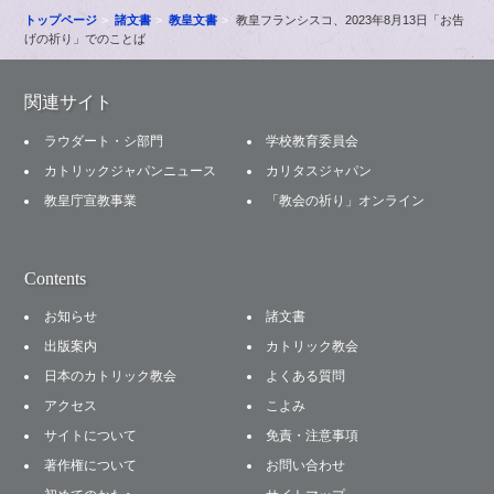
トップページ
諸文書
教皇文書
教皇フランシスコ、2023年8月13日「お告
げの祈り」でのことば
関連サイト
ラウダート・シ部門
学校教育委員会
カトリックジャパンニュース
カリタスジャパン
教皇庁宣教事業
「教会の祈り」オンライン
Contents
お知らせ
諸文書
出版案内
カトリック教会
日本のカトリック教会
よくある質問
アクセス
こよみ
サイトについて
免責・注意事項
著作権について
お問い合わせ