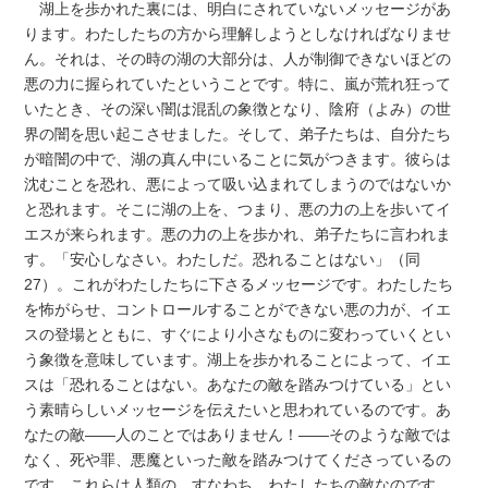
湖上を歩かれた裏には、明白にされていないメッセージがあ
ります。わたしたちの方から理解しようとしなければなりませ
ん。それは、その時の湖の大部分は、人が制御できないほどの
悪の力に握られていたということです。特に、嵐が荒れ狂って
いたとき、その深い闇は混乱の象徴となり、陰府（よみ）の世
界の闇を思い起こさせました。そして、弟子たちは、自分たち
が暗闇の中で、湖の真ん中にいることに気がつきます。彼らは
沈むことを恐れ、悪によって吸い込まれてしまうのではないか
と恐れます。そこに湖の上を、つまり、悪の力の上を歩いてイ
エスが来られます。悪の力の上を歩かれ、弟子たちに言われま
す。「安心しなさい。わたしだ。恐れることはない」（同
27）。これがわたしたちに下さるメッセージです。わたしたち
を怖がらせ、コントロールすることができない悪の力が、イエ
スの登場とともに、すぐにより小さなものに変わっていくとい
う象徴を意味しています。湖上を歩かれることによって、イエ
スは「恐れることはない。あなたの敵を踏みつけている」とい
う素晴らしいメッセージを伝えたいと思われているのです。あ
なたの敵――人のことではありません！――そのような敵では
なく、死や罪、悪魔といった敵を踏みつけてくださっているの
です。これらは人類の、すなわち、わたしたちの敵なのです。