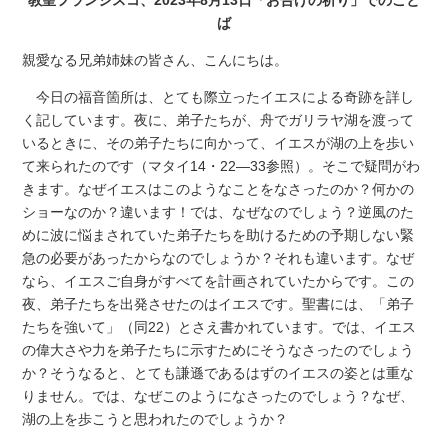
ば
親愛なる兄弟姉妹の皆さん、こんにちは。
今日の福音箇所は、とても際立ったイエスによる奇跡を詳し
く記しています。夜に、弟子たちが、舟でガリラヤ湖を渡って
いるときに、その弟子たちに向かって、イエスが湖の上を歩い
て来られたのです（マタイ14・22―33参照）。そこで疑問がわ
きます。なぜイエスはこのようなことをなさったのか？何かの
ショーなのか？違います！では、なぜなのでしょう？逆風のた
めに波に悩まされていた弟子たちを助けるための予期しない緊
急の必要があったからなのでしょうか？それも違います。なぜ
なら、イエスご自身がすべてを計画されていたからです。この
夜、弟子たちを出発させたのはイエスです。聖書には、「弟子
たちを強いて」（同22）とさえ書かれています。では、イエス
の偉大さや力を弟子たちに示すためにそうなさったのでしょう
か？そうなると、とても謙遜であるはずのイエスの姿とは重な
りません。では、なぜこのようになさったのでしょう？なぜ、
湖の上を歩こうと思われたのでしょうか？