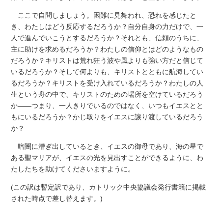
ここで自問しましょう。困難に見舞われ、恐れを感じたと
き、わたしはどう反応するだろうか？自分自身の力だけで、一
人で進んでいこうとするだろうか？それとも、信頼のうちに、
主に助けを求めるだろうか？わたしの信仰とはどのようなもの
だろうか？キリストは荒れ狂う波や風よりも強い方だと信じて
いるだろうか？そして何よりも、キリストとともに航海してい
るだろうか？キリストを受け入れているだろうか？わたしの人
生という舟の中で、キリストのための場所を空けているだろう
か――つまり、一人きりでいるのではなく、いつもイエスとと
もにいるだろうか？かじ取りをイエスに譲り渡しているだろう
か？
暗闇に漕ぎ出しているとき、イエスの御母であり、海の星で
ある聖マリアが、イエスの光を見出すことができるように、わ
たしたちを助けてくださいますように。
(この訳は暫定訳であり、カトリック中央協議会発行書籍に掲載
された時点で差し替えます。)