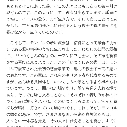
もともとそこにあった善、そこの人々とともにあった善を引き
継ぐものです。このようにして、教会は生きています。謙遜の
うちに、イエスの愛を、まず生き方で、そして次にことばであ
かしし、主と兄弟姉妹たちに仕えるという教会の真の豊かさを
喜びながら、生きているのです。
こうして、モンゴルの若い教会は、信仰にとって最善のあか
しである愛の精神のうちに生まれました。わたしの訪問の最後
に、「いつくしみの家」のオープンに立ち会い、その家を祝福
をする喜びに恵まれました。この「いつくしみの家」は、モン
ゴルで設立された最初の慈善事業で、地元の教会すべての思い
の表れです。この家は、これらのキリスト者を代表するもので
すが、あらゆる共同体も、いつくしみの家となるよう求められ
ています。つまり、開かれた場であり、誰でも迎え入れる場で
あり、そこでは恥じ入ることなく、それぞれの苦しみが神のい
つくしみに迎え入れられ、そのいつくしみによって、沈んだ気
持ちが晴れ、癒されていく場なのです。これこそが、モンゴル
の教会のあかしです。さまざまな国から来た宣教師たちは、
人々との一体感を覚え、その人々に仕えることを喜び、すでに