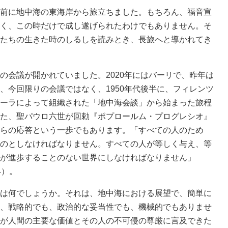
前に地中海の東海岸から旅立ちました。もちろん、福音宣
く、この時だけで成し遂げられたわけでもありません。そ
たちの生きた時のしるしを読みとき、長旅へと導かれてき
会議が開かれていました。2020年にはバーリで、昨年は
、今回限りの会議ではなく、1950年代後半に、フィレンツ
ーラによって組織された「地中海会談」から始まった旅程
た、聖パウロ六世が回勅『ポプロールム・プログレシオ』
らの応答という一歩でもあります。「すべての人のため
のとしなければなりません。すべての人が等しく与え、等
が進歩することのない世界にしなければなりません」
4）。
は何でしょうか。それは、地中海における展望で、簡単に
、戦略的でも、政治的な妥当性でも、機械的でもありませ
が人間の主要な価値とその人の不可侵の尊厳に言及できた