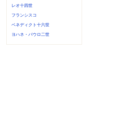
レオ十四世
フランシスコ
ベネディクト十六世
ヨハネ・パウロ二世