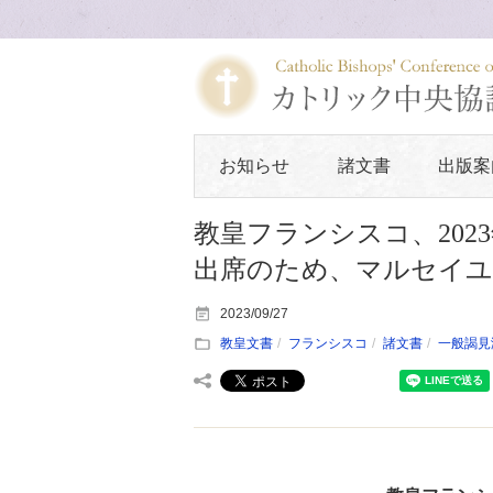
お知らせ
諸文書
出版案
教皇フランシスコ、202
出席のため、マルセイユ
2023/09/27
教皇文書
フランシスコ
諸文書
一般謁見