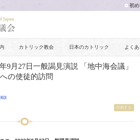
初め
内
カトリック教会
日本のカトリック
よくあ
3年9月27日一般謁見演説 「地中海会議」
への使徒的訪問
演説
印刷する