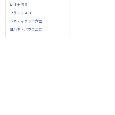
レオ十四世
フランシスコ
ベネディクト十六世
ヨハネ・パウロ二世