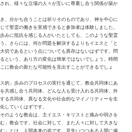
され、様々な立場の人々が互いに尊重し合う関係が築か
き、分かち合うことは祈りそのものであり、神を中心に
じて聖霊の働きを実感できると参加者は体験しました。
歩みに抵抗を感じる人がいたとしても、このような聖霊
う。さらには、何か問題を解決するよりもイエスと「と
大切であるという点についても異存はないはずです。問
るという、あり方の変化は簡単ではないでしょう。時間
こに教会の新たな可能性を見出すことができるでしょ
ス的」歩みのプロセスの実行を通じて、教会共同体にあ
を共感し合う共同体、どんな人も受け入れる共同体、外
する共同体、異なる文化や社会的なマイノリティーを生
化していくはずです。
そのような教会は、主イエス・キリストと痛みや弱さを
む」教会です。社会に対して、また人々に対して大きな
む」とは、人間本来の姿です。見失いつつある人間に備