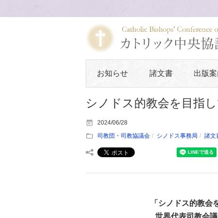
お知らせ
諸文書
出版案
シノドス的教会を目指し
2024/06/28
司教団・司教協議会
シノドス事務局
諸文
「シノドス的教会
世界代表司教会議