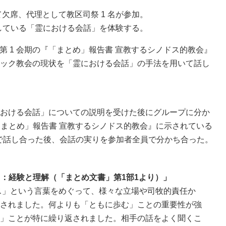
欠席、代理として教区司祭 1 名が参加。
表している「霊における会話」を体験する。
会 第 1 会期の『「まとめ」報告書 宣教するシノドス的教会』
ック教会の現状を「霊における会話」の手法を用いて話し
おける会話」についての説明を受けた後にグループに分か
「まとめ」報告書 宣教するシノドス的教会』に示されている
プで話し合った後、会話の実りを参加者全員で分かち合った。
ィ：経験と理解（「まとめ文書」第1部1より）」
ス」という言葉をめぐって、様々な立場や司牧的責任か
されました。何よりも「ともに歩む」ことの重要性が強
」ことが特に繰り返されました。相手の話をよく聞くこ