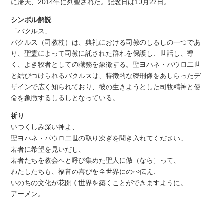
に帰天、2014年に列聖された。記念日は10月22日。
シンボル解説
「バクルス」
バクルス（司教杖）は、典礼における司教のしるしの一つであ
り、聖霊によって司教に託された群れを保護し、世話し、導
く、よき牧者としての職務を象徴する。聖ヨハネ・パウロ二世
と結びつけられるバクルスは、特徴的な磔刑像をあしらったデ
ザインで広く知られており、彼の生きようとした司牧精神と使
命を象徴するしるしとなっている。
祈り
いつくしみ深い神よ、
聖ヨハネ・パウロ二世の取り次ぎを聞き入れてください。
若者に希望を見いだし、
若者たちを教会へと呼び集めた聖人に倣（なら）って、
わたしたちも、福音の喜びを全世界にのべ伝え、
いのちの文化が花開く世界を築くことができますように。
アーメン。