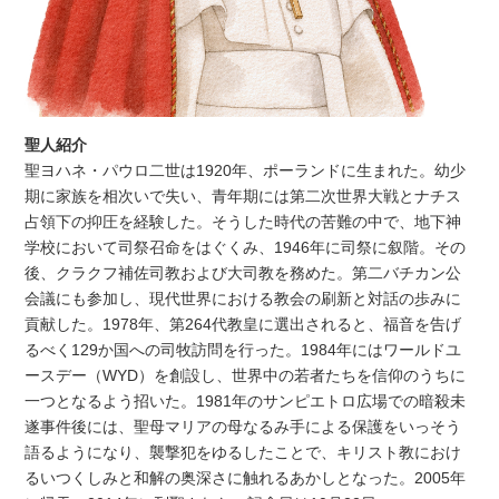
聖人紹介
聖ヨハネ・パウロ二世は1920年、ポーランドに生まれた。幼少
期に家族を相次いで失い、青年期には第二次世界大戦とナチス
占領下の抑圧を経験した。そうした時代の苦難の中で、地下神
学校において司祭召命をはぐくみ、1946年に司祭に叙階。その
後、クラクフ補佐司教および大司教を務めた。第二バチカン公
会議にも参加し、現代世界における教会の刷新と対話の歩みに
貢献した。1978年、第264代教皇に選出されると、福音を告げ
るべく129か国への司牧訪問を行った。1984年にはワールドユ
ースデー（WYD）を創設し、世界中の若者たちを信仰のうちに
一つとなるよう招いた。1981年のサンピエトロ広場での暗殺未
遂事件後には、聖母マリアの母なるみ手による保護をいっそう
語るようになり、襲撃犯をゆるしたことで、キリスト教におけ
るいつくしみと和解の奥深さに触れるあかしとなった。2005年