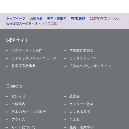
トップページ
お知らせ
聖年・特別年
WYD2027
2027年WYDソウル大
会保護聖人―聖ヨハネ・パウロ二世
関連サイト
ラウダート・シ部門
学校教育委員会
カトリックジャパンニュース
カリタスジャパン
教皇庁宣教事業
「教会の祈り」オンライン
Contents
お知らせ
諸文書
出版案内
カトリック教会
日本のカトリック教会
よくある質問
アクセス
こよみ
サイトについて
免責・注意事項