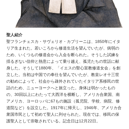
聖人紹介
聖フランチェスカ・サヴェリオ・カブリーニは、1850年にイタ
リア生まれた。若いころから修道生活を望んでいたが、病弱の
ため、いくつもの修道会から入会を断られた。そうした試練を
揺るぎない信仰と熱意によって乗り越え、孤児たちの世話に献
身した。そうして1880年、「イエスの聖心宣教修道女会」を創
立した。当初は中国での奉仕を望んでいたが、教皇レオ十三世
の勧めによって、社会から疎外されていたイタリア系移民の世
話のため、ニューヨークへと旅立った。身体は弱かったもの
の、30回以上にわたって大西洋を横断し、アメリカ合衆国、南
アメリカ、ヨーロッパに67もの施設（孤児院、学校、病院、修
道院など）を設立した。1917年に帰天し、1946年、アメリカ合
衆国市民として初めて聖人に列せられた。現在では、移民の保
護聖人として崇敬されている。記念日は12月22日。