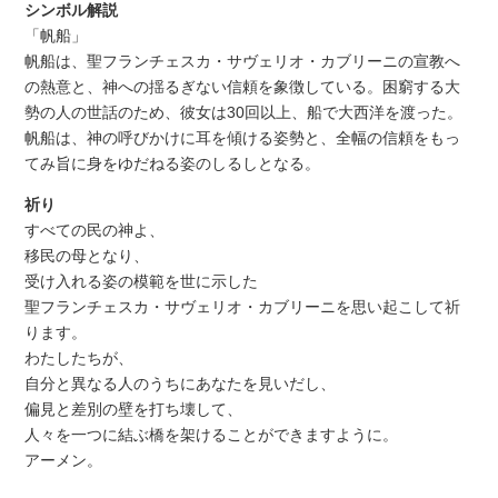
シンボル解説
「帆船」
帆船は、聖フランチェスカ・サヴェリオ・カブリーニの宣教へ
の熱意と、神への揺るぎない信頼を象徴している。困窮する大
勢の人の世話のため、彼女は30回以上、船で大西洋を渡った。
帆船は、神の呼びかけに耳を傾ける姿勢と、全幅の信頼をもっ
てみ旨に身をゆだねる姿のしるしとなる。
祈り
すべての民の神よ、
移民の母となり、
受け入れる姿の模範を世に示した
聖フランチェスカ・サヴェリオ・カブリーニを思い起こして祈
ります。
わたしたちが、
自分と異なる人のうちにあなたを見いだし、
偏見と差別の壁を打ち壊して、
人々を一つに結ぶ橋を架けることができますように。
アーメン。