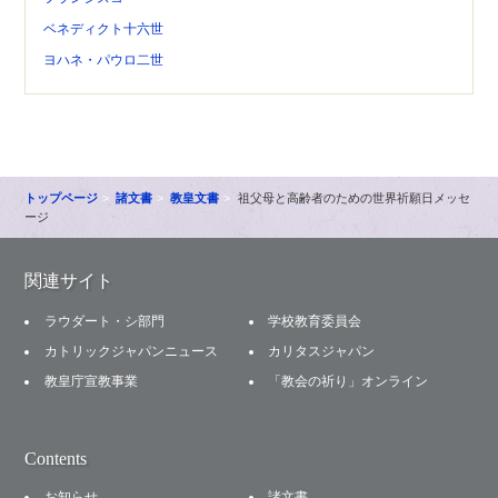
ベネディクト十六世
ヨハネ・パウロ二世
トップページ
諸文書
教皇文書
祖父母と高齢者のための世界祈願日メッセ
ージ
関連サイト
ラウダート・シ部門
学校教育委員会
カトリックジャパンニュース
カリタスジャパン
教皇庁宣教事業
「教会の祈り」オンライン
Contents
お知らせ
諸文書