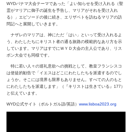
WYDパナマ大会テーマであった「よい知らせを受け入れる（聖
霊がマリアに御子の誕生を予告し、マリアがそれを受け入れ
る）」エピソードの後に続き、エリザベトを訪ねるマリアの訪
問記へと展開していきます。
ナザレのマリアは、神にただ「はい」といって受け入れるよ
う、わたしたちにキリスト者の通る旅路の模範的なあり方を示
しています。マリアはすでにＷＹＤ大会の主人公であり、リス
ボン大会でも同様です。
特に若い人々の巡礼意欲への挑戦として、教皇フランシスコ
は使徒的勧告で「イエスはどこにわたしたちを派遣するのでし
ょうか。そこには境界も限界もありません。すべての人のもと
にわたしたちを派遣します」（『キリストは生きている』177）
と伝えています。
WYD公式サイト（ポルトガル語/英語）
www.lisboa2023.org