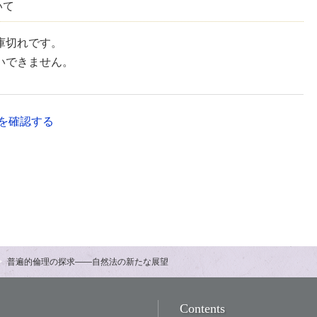
いて
庫切れです。
いできません。
を確認する
普遍的倫理の探求――自然法の新たな展望
Contents