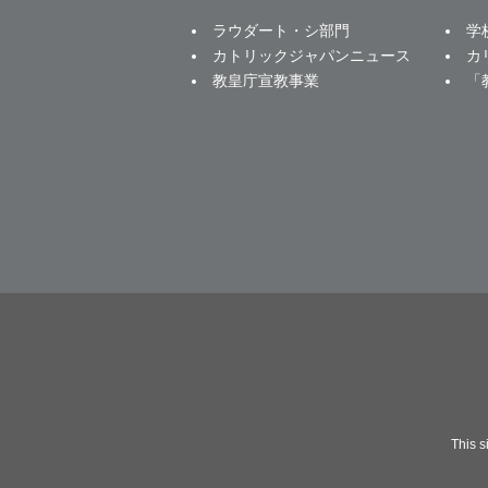
ラウダート・シ部門
学
カトリックジャパンニュース
カ
教皇庁宣教事業
「
This 