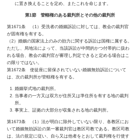
に置き換えることを定め、またこれを命じます。
第1節 管轄権のある裁判所とその他の裁判所
第1671条 （1）受洗者の婚姻訴訟に対しては、教会の裁判官
が固有権を有する。
（2）婚姻の国家法上のみの効力に関する訴訟は国権に属する。
ただし、局地法によって、当該訴訟が中間的かつ付帯的に扱わ
れる場合、教会の裁判官が審理し判定できると定める場合はこ
の限りではない。
第1672条 使徒座に留保されていない婚姻無効訴訟について
は、次の裁判所が管轄権を有する。
婚姻挙式地の裁判所。
当事者の一方又は双方が住所又は準住所を有する地の裁判
所。
事実上、証拠の大部分が収集される地の裁判所。
第1673条 （1）法が明白に除外していない限り、各教区にお
いて婚姻無効訴訟の第一審裁判官は教区司教である。教区司教
は、法の規定に従い、自ら又は他者をとおして裁判権を行使す