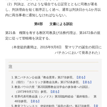
（2）判決は、どのような場合でも公証官とともに司教が署名
し、判決理由を短く順序正しく述べ、通常は判決日から1か月以
内に両当事者に通知しなければならない。
第6部 文書による訴訟
第21条 権限を有する教区司教及び法務代理は、第1672条の規
定に従って管轄権を決定する。
（本使徒的書簡は、2015年9月8日 聖マリアの誕生の祝日に
バチカンにおいて発表された）
注
第二バチカン公会議『教会憲章』第27項参照。
【戻る】
（現行）『カトリック新教会法典』第1752条参照。
【戻る】
教皇パウロ六世「第2回国際教会法学会の参加者への訓話」
（1973年9月17日）参照。
【戻る】
世界代表司教会議（シノドス）第3回臨時総会「最終報告」 第
48項参照。
【戻る】
教皇フランシスコ 使徒的勧告『福音の喜び』第27項参照。
【戻