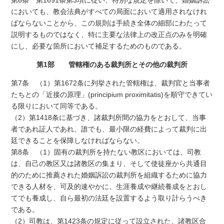
においても、教会法典がすべての局面において適用されなけれ
ばならないことから、この規則は手続き全体の細部にわたって
説明するものではなく、特に主要な法律上の改正点のみを明確
にし、必要な箇所において補足するためのものである。
第1部 管轄権のある裁判所とその他の裁判所
第7条 （1）第1672条に列挙された管轄権は、裁判官と当事者
たちとの「近接の原理」(principium proximitatis)を順守できてい
る限りにおいて同等である。
（2）第1418条に基づき、諸裁判所間の協力をとおして、当事
者であれ証人であれ、誰でも、最小限の経費によって裁判に出
廷できることを保障しなければならない。
第8条 （1）固有の裁判所を持たない教区においては、司教
は、自己の教区又は諸教区の集まり、そして使徒座から共通目
的のために推薦された婚姻訴訟の裁判所を組織するために協力
できる人材を、可及的速やかに、生涯養成や継続養成をとおし
てでも養成し、自ら最初の法廷を設置するよう取り計らうべき
である。
（2）司教は、第1423条の規定に従って設立された、諸教区合