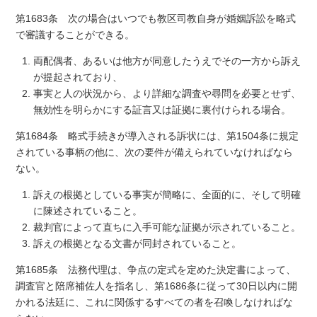
第1683条 次の場合はいつでも教区司教自身が婚姻訴訟を略式
で審議することができる。
両配偶者、あるいは他方が同意したうえでその一方から訴え
が提起されており、
事実と人の状況から、より詳細な調査や尋問を必要とせず、
無効性を明らかにする証言又は証拠に裏付けられる場合。
第1684条 略式手続きが導入される訴状には、第1504条に規定
されている事柄の他に、次の要件が備えられていなければなら
ない。
訴えの根拠としている事実が簡略に、全面的に、そして明確
に陳述されていること。
裁判官によって直ちに入手可能な証拠が示されていること。
訴えの根拠となる文書が同封されていること。
第1685条 法務代理は、争点の定式を定めた決定書によって、
調査官と陪席補佐人を指名し、第1686条に従って30日以内に開
かれる法廷に、これに関係するすべての者を召喚しなければな