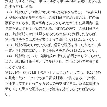
判決に対する上訴を、第1619条から第1640条の規定に従って提
起する権利がある。
（2）上訴及びその継続のための法定期限が経過し、上級審裁判
所が訴訟記録を受理すると、合議制裁判官が設置され、絆の保
護官が指名され、両当事者はあらかじめ定められた期間内に意
見書を提出するよう勧告される。期間の経過後、合議制裁判所
は、上訴が明らかに遅延させるためのものと判明したならば、
第一審判決を自己の決定書によって認証しなければならない。
（3）上訴が認められたならば、必要な適応を行ったうえで、第
一審と同じ方式に従い、更に手続きを進めなければならない。
（4）上訴審において、婚姻無効の新たな訴因が申し立てられた
場合、裁判所は第一審として受け入れ、これについて審議する
ことができる。
第1681条 執行判決［訳注下］が出されたとしても、第1644条
の規定に従い、いつでも第三審裁判所に上告できる。その際、
不服申し立てを行ってから30日の有効期間内に、訴訟に関する
新しくまた重大な証拠あるいは論拠を提出しなければならな
い。