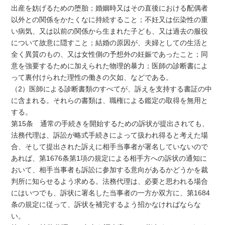
出産を妨げるための堕胎；婚姻時又はその直後における配偶者
以外との関係をかたくなに持続すること；不妊又は伝染性の重
い病気、又は以前の関係から生まれた子ども、又は過去の服役
について故意に隠すこと；結婚の原因が、夫婦としての生活と
全く異質のもの、又は女性側の予想外の妊娠であったこと；同
意を強要するために加えられた物理的暴力；医師の診断書によ
って裏付けられた理性の働きの欠如、などである。
（2）医師による診断書類のすべてが、訴えを支持する書証の中
に含まれる。それらの書類は、職権による鑑定の取得を無用と
する。
第15条 通常の手続きを開始するための訴状が提出されても、
法務代理は、訴訟が略式手続きによって扱われ得ると考えた場
合、そして提出された訴えに相手当事者が署名していないので
あれば、第1676条第1項の規定による相手方への訴状の通知に
おいて、相手当事者も訴訟に参加する意向があるかどうかを裁
判所に知らせるよう求める。法務代理は、必要と思われる場合
にはいつでも、訴状に署名した当事者の一方か双方に、第1684
条の規定に従って、訴状を補完するよう招かなければならな
い。