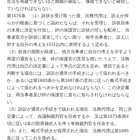
生活を再建できないほど婚姻が破綻し、修復できないと確信し
ていなければならない。
第1676条 （1）訴状を受け取った後、法務代理は、訴えが何
らかの根拠に基づくと認めたならば、それを受理し、訴状自体
の末尾に決定を付加し、絆の保護官に訴状の写しを配布し、当
事者双方が訴状に署名していない限り、相手当事者に、訴えに
対する自分の考えを15日以内に表明するよう定める。
（2）前述の期限が経過し、他方当事者に自分の考えを示すよう
再度の通告をした後、絆の保護官の意見を聴いたうえで、法務
代理は自己の決定書によって争点の定式を定め、適切であると
判断する場合には、訴訟が通常の手続きによって扱われるべき
か、あるいは第1683条から第1687条の意向に従った略式手続き
によって扱われるべきかを定めなければならない。この決定書
は、両当事者及び絆の保護官に直ちに知らされなければならな
い。
（3）訴訟が通常の手続きで扱われる場合、法務代理は、同じ決
定書によって、合議制裁判官を任命するか、又は第1673条第4
項に従い2名の陪席補佐人を伴う単独裁判官を任命する。
（4）また、略式手続きが採用された場合、法務代理は第1685
条に従ってこれを進める。