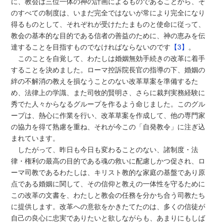
に、教会は三位一体の神の計画によるものであることから、そ
のすべての制度は、いまだ完全ではないが常により完全になり
得るものとして、それぞれが受けたたまものと使命に従って、
教会の基本的な目的である信者の善益のために、神の恵みを伝
達することを目指すものでなければならないのです
【3】
。
このことを自覚して、わたしは婚姻無効手続きの改革に着手
することを決めました。ローマ控訴院長官の指導の下、婚姻の
絆の不解消の教えを損なうことのない改革草案を準備するた
め、法律上の学識、また司牧的賢明さ、さらに裁判実務経験に
秀でた人々からなるグループを作るよう命じました。このグル
ープは、熱心に作業を行い、改革草案を作成して、他の専門家
の協力を得て熟慮を重ね、それが今この「自発教令」に注ぎ込
まれています。
したがって、昨日も今日も変わることのない、諸制度・法
律・権利の最高の目的である魂の救いに配慮しかつ促され、ロ
ーマ司教であるわたしは、キリスト教的な家庭の基盤であり原
点である婚姻に関して、その信仰と教えの一体性を守るために
この改革の文書を、わたしと教会の任務を分かち合う司教たち
に提供します。改革への意欲をかきたてたのは、多くの信徒が
自己の良心に忠実でありたいと欲しながらも、あまりにもしば