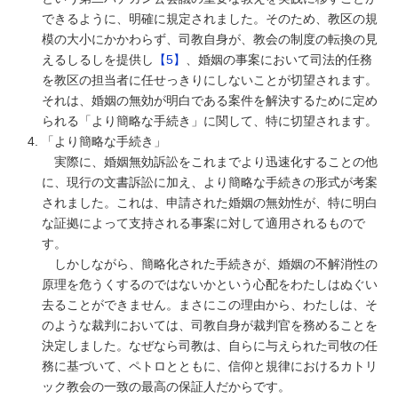
できるように、明確に規定されました。そのため、教区の規
模の大小にかかわらず、司教自身が、教会の制度の転換の見
えるしるしを提供し
【5】
、婚姻の事案において司法的任務
を教区の担当者に任せっきりにしないことが切望されます。
それは、婚姻の無効が明白である案件を解決するために定め
られる「より簡略な手続き」に関して、特に切望されます。
「より簡略な手続き」
実際に、婚姻無効訴訟をこれまでより迅速化することの他
に、現行の文書訴訟に加え、より簡略な手続きの形式が考案
されました。これは、申請された婚姻の無効性が、特に明白
な証拠によって支持される事案に対して適用されるもので
す。
しかしながら、簡略化された手続きが、婚姻の不解消性の
原理を危うくするのではないかという心配をわたしはぬぐい
去ることができません。まさにこの理由から、わたしは、そ
のような裁判においては、司教自身が裁判官を務めることを
決定しました。なぜなら司教は、自らに与えられた司牧の任
務に基づいて、ペトロとともに、信仰と規律におけるカトリ
ック教会の一致の最高の保証人だからです。