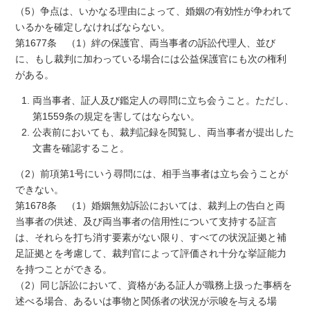
（5）争点は、いかなる理由によって、婚姻の有効性が争われて
いるかを確定しなければならない。
第1677条 （1）絆の保護官、両当事者の訴訟代理人、並び
に、もし裁判に加わっている場合には公益保護官にも次の権利
がある。
両当事者、証人及び鑑定人の尋問に立ち会うこと。ただし、
第1559条の規定を害してはならない。
公表前においても、裁判記録を閲覧し、両当事者が提出した
文書を確認すること。
（2）前項第1号にいう尋問には、相手当事者は立ち会うことが
できない。
第1678条 （1）婚姻無効訴訟においては、裁判上の告白と両
当事者の供述、及び両当事者の信用性について支持する証言
は、それらを打ち消す要素がない限り、すべての状況証拠と補
足証拠とを考慮して、裁判官によって評価され十分な挙証能力
を持つことができる。
（2）同じ訴訟において、資格がある証人が職務上扱った事柄を
述べる場合、あるいは事物と関係者の状況が示唆を与える場