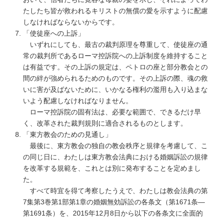
たしたち皆が救われるキリストの無償の愛を示すように配慮
しなければならないからです。
「使徒座への上訴」
いずれにしても、最古の裁判原理を尊重して、使徒座の通
常の裁判所であるローマ控訴院への上訴制度を維持すること
は有益です。その上訴の規定は、ペトロの座と部分教会との
間の絆が強められるためのものです。その上訴の際、魂の救
いに害が及ばないために、いかなる権利の濫用も入り込まな
いよう配慮しなければなりません。
ローマ控訴院の固有法は、必要な範囲で、できるだけ早
く、改革された裁判規則に適合されるものとします。
「東方教会のための見通し」
最後に、東方教会の独自の教会秩序と規律を考慮して、こ
の同じ日に、わたしは東方教会法典における婚姻訴訟の規律
を改革する規範を、これとは別に発布することを定めまし
た。
すべて時宜を得て考察したうえで、わたしは教会法典の第
7集第3巻第1部第1章の婚姻無効訴訟の各条文（第1671条―
第1691条）を、2015年12月8日から以下の各条文に全面的