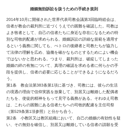
婚姻無効訴訟を扱うための手続き規則
2014年10月に開催された世界代表司教会議第3回臨時総会は、
信者が教会の裁判所に近づくうえでの困難を確認した。司教は
よき牧者として、自己の信者たちに身近な存在になるための特
別な司牧的配慮が求められる。婚姻訴訟の詳細な規範を適用す
るという義務に関しても、ぺトロの後継者と司教たちが協力し
て法律の理解を広め、協働を確かなものとするためによい機会
ではないかと思われる。つまり、裁判所は、破綻してしまった
婚姻の絆の有無について、真理の確認を求める者に何らかの手
段を提供し、信者の必要に応じることができるようになるだろ
う。
第1条 教会法第383条第1項に基づき、司教には、彼らの生活
の境遇の理由で信仰実践を放棄して、別居又は離婚した配偶者
たちを、使徒的精神をもって見守る義務がある。それゆえ司教
は、これらの困難にある信者たちへの司牧的配慮を主任司祭
（第529条第1項参照）と分かち合う。
第2条 小教区又は教区組織において、自己の婚姻の有効性を疑
い、その無効を確信し、別居又は離婚している信者の請願を受