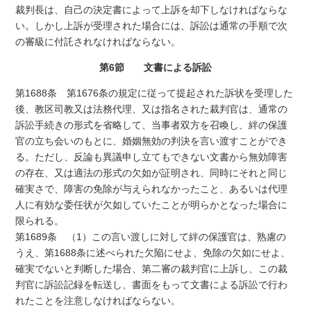
裁判長は、自己の決定書によって上訴を却下しなければならな
い。しかし上訴が受理された場合には、訴訟は通常の手順で次
の審級に付託されなければならない。
第6節 文書による訴訟
第1688条 第1676条の規定に従って提起された訴状を受理した
後、教区司教又は法務代理、又は指名された裁判官は、通常の
訴訟手続きの形式を省略して、当事者双方を召喚し、絆の保護
官の立ち会いのもとに、婚姻無効の判決を言い渡すことができ
る。ただし、反論も異議申し立てもできない文書から無効障害
の存在、又は適法の形式の欠如が証明され、同時にそれと同じ
確実さで、障害の免除が与えられなかったこと、あるいは代理
人に有効な委任状が欠如していたことが明らかとなった場合に
限られる。
第1689条 （1）この言い渡しに対して絆の保護官は、熟慮の
うえ、第1688条に述べられた欠陥にせよ、免除の欠如にせよ、
確実でないと判断した場合、第二審の裁判官に上訴し、この裁
判官に訴訟記録を転送し、書面をもって文書による訴訟で行わ
れたことを注意しなければならない。