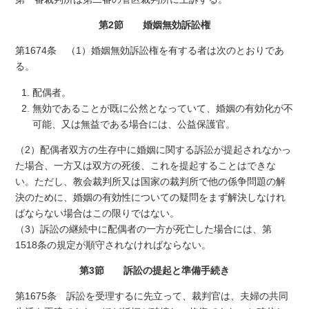
第2節 婚姻無効訴訟権
第1674条 （1）婚姻無効訴訟権を有する者は次のとおりであ
る。
配偶者。
無効であることが既に公然となっていて、婚姻の有効化が不
可能、又は無益である場合には、公益保護官。
（2）配偶者双方の生存中に婚姻に関する訴訟が提起されなかっ
た場合、一方又は双方の死後、これを提起することはできな
い。ただし、教会裁判所又は国家の裁判所で他の係争問題の解
決のために、婚姻の有効性についての疑問をまず解決しなけれ
ばならない場合はこの限りではない。
（3）訴訟の継続中に配偶者の一方が死亡した場合には、第
1518条の規定が順守されなければならない。
第3節 訴訟の提起と準備手続き
第1675条 訴訟を受理するに先立って、裁判官は、夫婦の共同