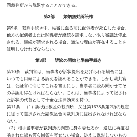
同裁判所から脱退することができる。
第2部 婚姻無効訴訟権
第9条 裁判手続き中、結審に至る前に配偶者が死亡した場合、
他方の配偶者または関係者が継続を請求しない限り審議は停止
される。継続が請求される場合、適法な理由が存在することを
証明しなければならない。
第3部 訴訟の開始と準備手続き
第10条 裁判官は、当事者が訴状提出を妨げられる場合には、
いつでも口頭による訴えを認めることができる。しかし裁判官
は、公証官に命じてこれを書面にし、当事者に読み聞かせてそ
の承認を得なければならない。これは、当事者によって記され
た訴状の代替として十全な法律効果を持つ。
第11条 （1）訴状は教区の裁判所、又は第1673条第2項の規定
に従って選択された諸教区合同裁判所に提出されなければなら
ない。
（2）相手当事者が裁判所の判定に身を委ねるか、適法に再度召
喚された後も何ら回答を寄せない場合、訴えに反対しないもの