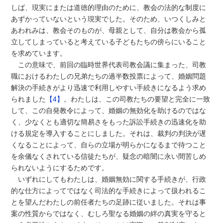
しば、現実にまたは道徳的理由のために、教会の法的な制度に
あずかっていないという現実でした。そのため、いつくしみと
あわれみは、教会そのものが、母親として、自分は教会から孤
立してしまっていると考えている子どもたちの傍らにいること
を求めています。
この意味で、前回の臨時世界代表司教会議に集まった、司教
職におけるわたしの兄弟たちの過半数投票によって、婚姻問題
解決の手続きがより迅速で利用しやすい手続きになるよう求め
られました
【4】
。わたしは、この司教たちの要望と完全に一致
して、この自発教令によって、婚姻の無効化を助けるのではな
く、少なくとも適切な簡易さをもった訴訟手続きの迅速化を助
ける規定を導入することにしました。それは、裁判の判決が遅
くなることによって、自らの立場が明らかになるまで待つこと
を余儀なくされている信徒たちが、疑念の暗闇に永い間苦しめ
られないようにするためです。
いずれにしてもわたしは、婚姻無効に関する手続きが、行政
的な仕方によってではなく司法的な手続きによって扱われるこ
とを望んだわたしの前任者たちの足跡に従いました。それは事
案の性質からではなく、むしろ聖なる婚姻の絆の真実を守ると