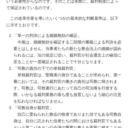
いう必要性からなのです。そのことは実際に、裁判制度によっ
て保証されているのです。
この改革作業を導いたいくつかの基本的な判断基準は、以下
に示すとおりです。
「単一の判決による婚姻無効の確証」
今後は、婚姻無効を確証する二段階の審級による判決を必
要とはしません。当事者たちの新たな教会法上の婚姻が認め
られるには、法の規定に従い、裁判官が社会通念上の確信に
至ることが一度確証されることで十分となります。
「司教の責任の下での単独裁判官」
単独裁判官は、聖職者の身分であることが求められ、第一
審においては、その裁判官の働きの責任は司教に帰されま
す。司教は、司牧遂行にあたって自己の司法権を行使する
際、いかなる裁判業務の落ち度も放置しないよう細心の注意
を払わなければなりません。
「司教自身が裁判官」
自己に委ねられた教会の牧者でありまた頭でもある司教自
身は、自分に託された信者たちの間における裁判官でもある
という第二バチカン公会議の重要な教えを実践に移すことが