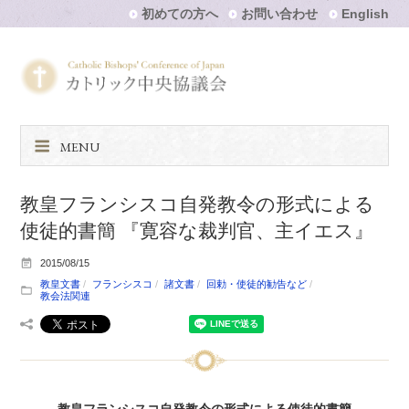
初めての方へ
お問い合わせ
English
MENU
教皇フランシスコ自発教令の形式による
使徒的書簡 『寛容な裁判官、主イエス』
2015/08/15
教皇文書
フランシスコ
諸文書
回勅・使徒的勧告など
教会法関連
教皇フランシスコ自発教令の形式による使徒的書簡