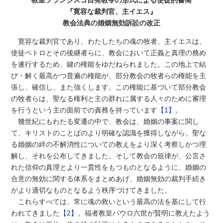
『寛容な裁判官、主イエス』
教会法典の婚姻無効訴訟の改正
寛容な裁判官であり、わたしたちの魂の牧者、主イエスは、
使徒ペトロとその後継者らに、教会において正義と真理の務め
を遂行するため、鍵の権能をゆだねられました。この地上で結
び・解く最高かつ普遍の権能が、部分教会の牧者らの権能を主
張し、確信し、また強くします。この権能に基づいて部分教会
の牧者らは、聖なる権利と主の群れに属する人々のために審理
を行うという主の面前での責務を持っています
【1】
。
幾世紀にもわたる変遷の中で、教会は、婚姻の事案に関し
て、キリストのことばのより明確な認識を獲得しながら、聖な
る婚姻の絆の不解消性についての教えをより深く考察しかつ理
解し、それを公布してきました。そして教会の規律が、公言さ
れた信仰の真理とより一貫性をもつものとなるように、婚姻の
合意の無効に関する体系をまとめあげ、婚姻無効の裁判手続き
がより適切なものとなるよう秩序づけてきました。
これらすべては、常に魂の救いという最高の法を基にして行
われてきました
【2】
。福者教皇パウロ六世が賢明に教えたよう