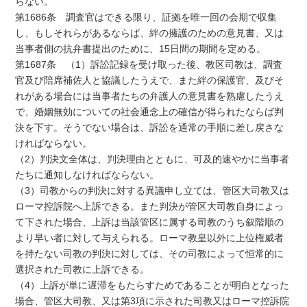
らない。
第1686条 調査官はできる限り、証拠を唯一回の会期で収集
し、もしそれらがあるならば、絆の擁護のための意見書、又は
当事者側の抗弁書提出のために、15日間の期間を定める。
第1687条 （1）訴訟記録を受け取った後、教区司教は、調査
官及び陪席補佐人と協議したうえで、また絆の保護官、及びそ
れがある場合には当事者たちの弁護人の意見書を熟慮したうえ
で、婚姻無効についての社会通念上の確信が得られたならば判
決を下す。そうでない場合は、訴訟を通常の手順に差し戻さな
ければならない。
（2）判決文全体は、判決理由とともに、可及的速やかに当事者
たちに通知しなければならない。
（3）司教からの判決に対する異議申し立ては、管区大司教又は
ローマ控訴院へ上訴できる。また判決が管区大司教自身によっ
て下された場合、上訴は当該管区に属する司教のうち叙階順の
より早い者に対して与えられる。ローマ教皇以外に上位権威者
を持たない司教の判決に対しては、その司教によって恒常的に
選択された司教に上訴できる。
（4）上訴が単に遅滞をもたらすためであることが明白となった
場合、管区大司教、又は第3項に示された司教又はローマ控訴院