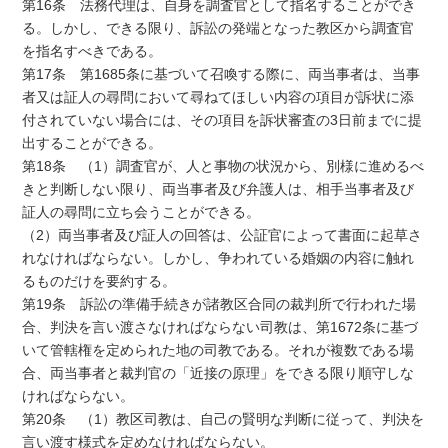
第16条 法務代理は、自身を調査官として指名することができ
る。しかし、できる限り、訴訟の発端となった教区から調査官
を指名すべきである。
第17条 第1685条に基づいて召喚する際に、両当事者は、当事
者又は証人の尋問において尋ねてほしい内容の項目が訴状に添
付されていない場合には、その項目を訴状審査の3日前までに提
出することができる。
第18条 （1）調査官が、人と事物の状況から、別様に進めるべ
きと判断しない限り、両当事者及び弁護人は、相手当事者及び
証人の尋問に立ち会うことができる。
（2）両当事者及び証人の回答は、公証官によって書面に起草さ
れなければならない。しかし、争われている婚姻の内容に触れ
るものだけを要約する。
第19条 訴訟の準備手続きが諸教区合同の裁判所で行われた場
合、判決を言い渡さなければならない司教は、第1672条に基づ
いて管轄権を定められた地の司教である。それが複数である場
合、両当事者と裁判官の「近接の原理」をできる限り順守しな
ければならない。
第20条 （1）教区司教は、自己の賢明な判断に従って、判決を
言い渡す様式を定めなければならない。