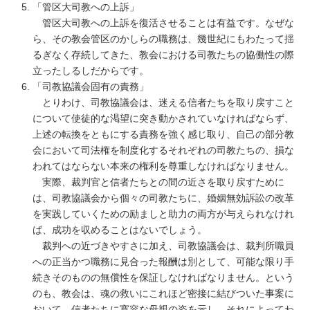
「管区大司教への上訴」
管区大司教への上訴を復活させることは有益です。なぜな
ら、その教会管区のかしらの職務は、幾世紀にもわたって揺
るぎなく存続してきた、教会における司教たちの協働性の際
立ったしるしだからです。
「司教協議会固有の責務」
とりわけ、司教協議会は、迷える信者たちを取り戻すこと
について使徒的な渇望に突き動かされていなければならず、
上述の転換をともにする責務を強く感じ取り、自己の部分教
会において司法権を制度化するそれぞれの司教たちの、損な
われてはならない本来の権利を尊重しなければなりません。
実際、裁判官と信者たちとの間の近さを取り戻すために
は、司教協議会から個々の司教たちに、婚姻無効訴訟の改革
を実践していくための励ましと助力の両方が与えられなけれ
ば、成功を収めることはないでしょう。
裁判への近づきやすさに加え、司教協議会は、裁判所職員
への正当かつ職務に見合った報酬は別として、可能な限り手
続きそのものの無償性を保証しなければなりません。という
のも、教会は、魂の救いにこれほど密接に結びついた事案に
おいて、信者たちに寛容な母親の姿を示し、それによってわ