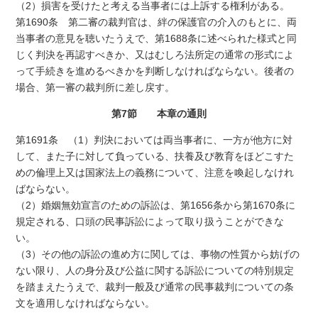
（2）損害を受けたと考える当事者には上訴する権利がある。
第1690条 第二審の裁判官は、絆の保護官の介入のもとに、両
当事者の意見を聴いたうえで、第1688条に述べられた様式と同
じく判決を再認すべきか、又はむしろ法所定の通常の形式によ
って手続きを進めるべきかを判断しなければならない。後者の
場合、第一審の裁判所に差し戻す。
第7節 本章の通則
第1691条 （1）判決においては両当事者に、一方が他方に対
して、また子に対して負っている、扶養及び教育をほどこすた
めの倫理上又は国家法上の義務について、注意を喚起しなけれ
ばならない。
（2）婚姻無効宣言のための訴訟は、第1656条から第1670条に
規定される、口頭の民事訴訟によって取り扱うことができな
い。
（3）その他の訴訟の進め方に関しては、事物の性質から妨げの
ない限り、人の身分及び公益に関する訴訟についての特別規定
を踏まえたうえで、裁判一般及び通常の民事裁判についての条
文を適用しなければならない。