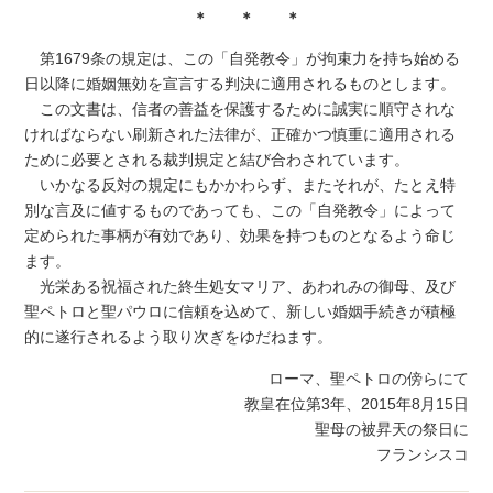
＊ ＊ ＊
第1679条の規定は、この「自発教令」が拘束力を持ち始める
日以降に婚姻無効を宣言する判決に適用されるものとします。
この文書は、信者の善益を保護するために誠実に順守されな
ければならない刷新された法律が、正確かつ慎重に適用される
ために必要とされる裁判規定と結び合わされています。
いかなる反対の規定にもかかわらず、またそれが、たとえ特
別な言及に値するものであっても、この「自発教令」によって
定められた事柄が有効であり、効果を持つものとなるよう命じ
ます。
光栄ある祝福された終生処女マリア、あわれみの御母、及び
聖ペトロと聖パウロに信頼を込めて、新しい婚姻手続きが積極
的に遂行されるよう取り次ぎをゆだねます。
ローマ、聖ペトロの傍らにて
教皇在位第3年、2015年8月15日
聖母の被昇天の祭日に
フランシスコ