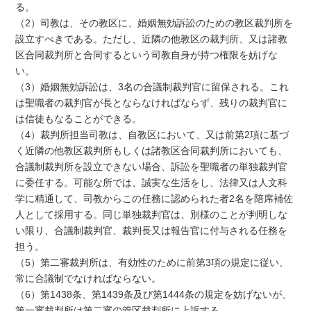
る。
（2）司教は、その教区に、婚姻無効訴訟のための教区裁判所を
設立すべきである。ただし、近隣の他教区の裁判所、又は諸教
区合同裁判所と合同するという司教自身が持つ権限を妨げな
い。
（3）婚姻無効訴訟は、3名の合議制裁判官に留保される。これ
は聖職者の裁判官が長とならなければならず、残りの裁判官に
は信徒もなることができる。
（4）裁判所担当司教は、自教区において、又は前第2項に基づ
く近隣の他教区裁判所もしくは諸教区合同裁判所においても、
合議制裁判所を設立できない場合、訴訟を聖職者の単独裁判官
に委任する。可能な所では、誠実な生活をし、法律又は人文科
学に精通して、司教からこの任務に認められた者2名を陪席補佐
人として採用する。同じ単独裁判官は、別様のことが判明しな
い限り、合議制裁判官、裁判長又は報告官に付与される任務を
担う。
（5）第二審裁判所は、有効性のために前第3項の規定に従い、
常に合議制でなければならない。
（6）第1438条、第1439条及び第1444条の規定を妨げないが、
第一審裁判所は第二審の管区裁判所に上訴する。