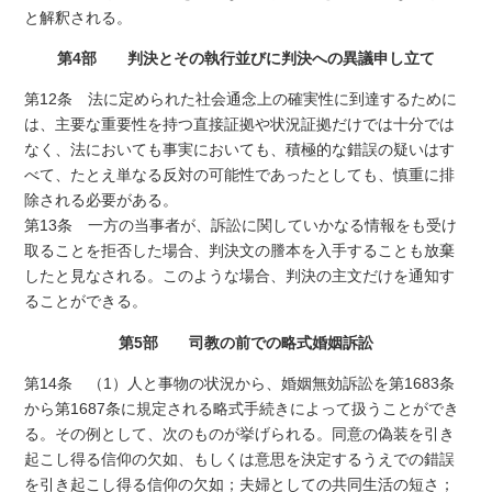
と解釈される。
第4部 判決とその執行並びに判決への異議申し立て
第12条 法に定められた社会通念上の確実性に到達するために
は、主要な重要性を持つ直接証拠や状況証拠だけでは十分では
なく、法においても事実においても、積極的な錯誤の疑いはす
べて、たとえ単なる反対の可能性であったとしても、慎重に排
除される必要がある。
第13条 一方の当事者が、訴訟に関していかなる情報をも受け
取ることを拒否した場合、判決文の謄本を入手することも放棄
したと見なされる。このような場合、判決の主文だけを通知す
ることができる。
第5部 司教の前での略式婚姻訴訟
第14条 （1）人と事物の状況から、婚姻無効訴訟を第1683条
から第1687条に規定される略式手続きによって扱うことができ
る。その例として、次のものが挙げられる。同意の偽装を引き
起こし得る信仰の欠如、もしくは意思を決定するうえでの錯誤
を引き起こし得る信仰の欠如；夫婦としての共同生活の短さ；