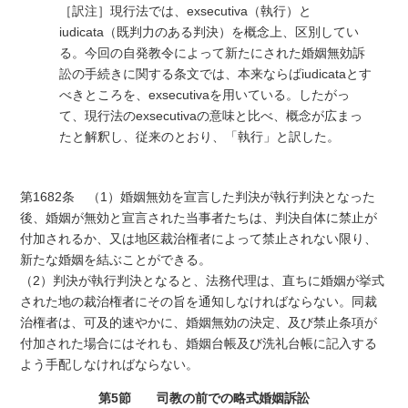
［訳注］現行法では、exsecutiva（執行）と
iudicata（既判力のある判決）を概念上、区別してい
る。今回の自発教令によって新たにされた婚姻無効訴
訟の手続きに関する条文では、本来ならばiudicataとす
べきところを、exsecutivaを用いている。したがっ
て、現行法のexsecutivaの意味と比べ、概念が広まっ
たと解釈し、従来のとおり、「執行」と訳した。
第1682条 （1）婚姻無効を宣言した判決が執行判決となった
後、婚姻が無効と宣言された当事者たちは、判決自体に禁止が
付加されるか、又は地区裁治権者によって禁止されない限り、
新たな婚姻を結ぶことができる。
（2）判決が執行判決となると、法務代理は、直ちに婚姻が挙式
された地の裁治権者にその旨を通知しなければならない。同裁
治権者は、可及的速やかに、婚姻無効の決定、及び禁止条項が
付加された場合にはそれも、婚姻台帳及び洗礼台帳に記入する
よう手配しなければならない。
第5節 司教の前での略式婚姻訴訟