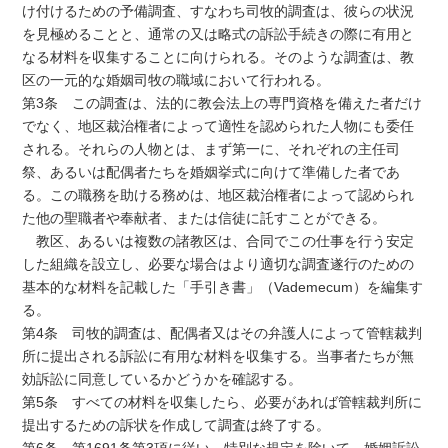
け付けるための予備調査、すなわち司牧的調査は、彼らの状況
を見極めることと、通常の又は略式の訴訟手続きの際に有用と
なる材料を収集することに向けられる。そのような調査は、教
区の一元的な婚姻司牧の職域において行われる。
第3条 この調査は、法的に教会法上の専門資格を備えた者だけ
でなく、地区裁治権者によって適性を認められた人物にも委任
される。それらの人物とは、まず第一に、それぞれの主任司
祭、あるいは配偶者たちを婚姻挙式に向けて準備した者であ
る。この職務を助ける務めは、地区裁治権者によって認められ
た他の聖職者や奉献者、または信徒に託すことができる。
教区、あるいは複数の諸教区は、合同でこの仕事を行う安定
した組織を設立し、必要な場合はより適切な調査遂行のための
基本的な材料を記載した「手引き書」（Vademecum）を編集す
る。
第4条 司牧的調査は、配偶者又はその弁護人によって管轄裁判
所に提出される訴訟に有用な材料を収集する。当事者たちが無
効訴訟に同意しているかどうかを確認する。
第5条 すべての材料を収集したら、必要があれば管轄裁判所に
提出するための訴状を作成して調査は終了する。
第6条 第1691条第3項に従い、特別な規定を除いて、婚姻訴訟