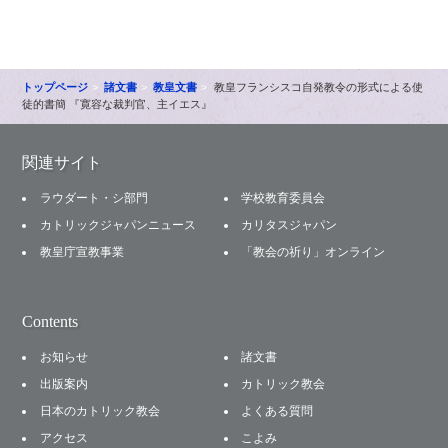
トップページ
諸文書
教皇文書
教皇フランシスコ自発教令の形式による使
徒的書簡 『寛容な裁判官、主イエス』
関連サイト
ラウダート・シ部門
学校教育委員会
カトリックジャパンニュース
カリタスジャパン
教皇庁宣教事業
「教会の祈り」オンライン
Contents
お知らせ
諸文書
出版案内
カトリック教会
日本のカトリック教会
よくある質問
アクセス
こよみ