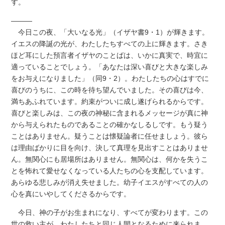
す。
―――
今日この夜、「大いなる光」（イザヤ書9・1）が輝きます。
イエスの降誕の光が、わたしたちすべての上に輝きます。さき
ほど耳にした預言者イザヤのことばは、いかに真実で、時宜に
適っていることでしょう。「あなたは深い喜びと大きな楽しみ
をお与えになりました」（同9・2）。わたしたちの心はすでに
喜びのうちに、この時を待ち望んでいました。その喜びは今、
満ちあふれています。約束がついに成し遂げられるからです。
喜びと楽しみは、この夜の神秘に含まれるメッセージが真に神
から与えられたものであることの確かなしるしです。もう疑う
ことはありません。疑うことは懐疑論者に任せましょう。彼ら
は理由ばかりに目を向け、決して真理を見出すことはありませ
ん。無関心にも居場所はありません。無関心は、何かを失うこ
とを怖れて愛せなくなっている人たちの心を支配しています。
あらゆる悲しみが消え失せました。幼子イエスがすべての人の
心を真にいやしてくださるからです。
今日、神の子がお生まれになり、すべてが変わります。この
世の救い主が、わたしたちと同じ人間となるために来られま