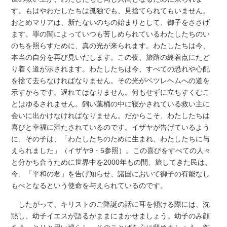
す。もはやわたしたちは孤独でも、見捨てられてもいません。
おとめマリアは、新たないのちの始まりとして、御子をささげ
ます。罪の闇によっていつも苦しめられているわたしたちのい
のちを照らすために、真の光が来られます。わたしたちは今、
本当の自分を再び見いだします。この夜、旅路の終着点にたど
り着く道が示されます。わたしたちは今、すべての恐れや心配
を捨て去らなければなりません。その光がベツレヘムへの道を
示すからです。遅れてはなりません。何もせずに立ちすくむこ
とはゆるされません。飼い葉桶の中に寝かされている救い主に
会いに出かけなければなりません。だからこそ、わたしたちは
喜びと幸福に満たされているのです。イザヤが告げているよう
に、その子は、「わたしたちのために生まれ、わたしたちに与
えられました」（イザヤ9・5参照）。この喜びをすべての人々
と分かち合うために世界中を2000年もの間、旅してきた民は、
今、「平和の君」を告げ知らせ、諸国において御子の有能なし
もべとなるという使命を与えられているのです。
したがって、キリストのご降誕の話に耳を傾ける際には、沈
黙し、幼子イエスが語るがままにまかせましょう。幼子のみ顔