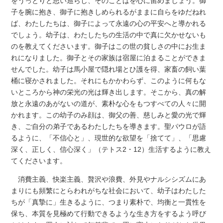
をうっとりと思い巡らし、そのことばを心に留めましょう。御
子を腕に抱き、御子に抱きしめられるがままに自らをゆだねれ
ば、わたしたちは、御子によって永遠の心の平安へと導かれる
でしょう。幼子は、わたしたちの生活の中で真に欠かせないも
のを教えてくださいます。御子はこの世の貧しさの中にお生ま
れになりました。御子とその家族は宿屋に泊まることができま
せんでした。幼子は馬小屋で隠れ場とひ護を得、家畜の飼い葉
桶に寝かされました。それにもかかわらず、このように何もな
いところから神の栄光の光は輝き出します。そこから、真の解
放と永遠のあがないの道が、素朴な心をもつすべての人々に開
かれます。この幼子のみ顔は、御父の善、慈しみと愛の光で輝
き、ご自分の弟子であるわたしたちを導きます。聖パウロが語
るように、「不信心と」、現世的な欲望を「捨てて」、「思慮
深く、正しく、信心深く」（テトス2・12）生活するように教え
てくださいます。
消費主義、快楽主義、贅沢や浪費、外見やナルシシズムにあ
まりにも頻繁にとらわれがちな社会において、幼子はわたした
ちが「真摯に」生きるように、つまり素朴で、均衡と一貫性を
保ち、本質を見極めて行動できるような生き方をするよう呼び