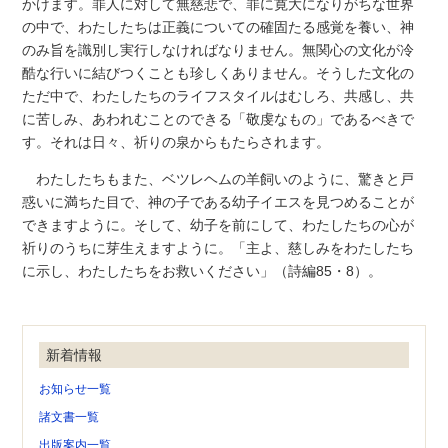
かけます。罪人に対して無慈悲で、罪に寛大になりがちな世界
の中で、わたしたちは正義についての確固たる感覚を養い、神
のみ旨を識別し実行しなければなりません。無関心の文化が冷
酷な行いに結びつくことも珍しくありません。そうした文化の
ただ中で、わたしたちのライフスタイルはむしろ、共感し、共
に苦しみ、あわれむことのできる「敬虔なもの」であるべきで
す。それは日々、祈りの泉からもたらされます。
わたしたちもまた、ベツレヘムの羊飼いのように、驚きと戸
惑いに満ちた目で、神の子である幼子イエスを見つめることが
できますように。そして、幼子を前にして、わたしたちの心が
祈りのうちに芽生えますように。「主よ、慈しみをわたしたち
に示し、わたしたちをお救いください」（詩編85・8）。
新着情報
お知らせ一覧
諸文書一覧
出版案内一覧