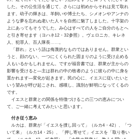
した。その公生活を通じて、さらには初めからそれは見て取れ
ます。幼子の輝きは、羊飼いや博士たち、シメオンやアンナの
ような夢を忘れぬ老いた人々を自然に魅了しました。十字架の
上にあってもそうでした。み心はすべての人をご自分のもとへ
と引き寄せます（ヨハネ12・32参照）。ヴェロニカ、キレネ
人、犯罪人、百人隊長……。
「群れ」という語は侮蔑的なものではありません。群衆とい
うと、顔のない、一つにくくられた固まりのように受け止める
人もいるかもしれません。ですが福音書では、群衆が主からの
影響を受けると―主は群れの中の牧者のように彼らの中に身を
置かれます―変化が起きます。民の心に、イエスに従いたいと
いう望みが呼び起こされ、感嘆し、識別が鮮明になってくるの
です。
イエスと群衆との関係を特徴づけるこの三つの恵みについ
て、ご一緒に考えてみたいと思います。
付き従う恵み
ルカは、群衆が「イエスを捜し回って」（ルカ4・42）、「つ
いて来」（ルカ14・25）、「押し寄せて」イエスを「取り巻い