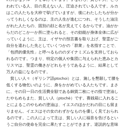
われている人、目の見えない人、圧迫されている人です。ルカ
はこの人たちを大枠で挙げていますが、後にわたしたちが分か
ってうれしくなるのは、主の人生が進むにつれ、そうした油注
がれた人たちの、固別の顔と名が見えてくるからです。油がか
らだのどこか一か所に塗られると、その効能が身体全体に広が
っていくように、主は、イザヤの預言書を取り上げ、聖霊がご
自分を遣わした先としていくつかの「群衆」を名指すことで、
「包摂的優先性」と呼べるもののダイナミズムを支持しておら
れるのです。つまり、特定の個人や集団に与えられた恵みとカ
リスマは、聖霊の働きがどれもそうであるように、結果として
万人の益になるのです。
貧しい人々（ギリシア語ptochoi）とは、施しを懇願して腰を
低くする物乞いのように、身をかがめている人たちです。まさ
に、その日一日の生活費全額である銅貨二枚にその指で塗油し
たやもめもまた、貧しい人（ptochè）です。賽銭箱に入れるこ
とによるこのやもめの塗油は、イエスのほかだれの目にも留ま
りません。イエスはその女のわずかなものを優しく見ておられ
るのです。この人によって主は、貧しい人に福音を告げるとい
うご自分の使命を完全に果たすことができます。逆説的な意味