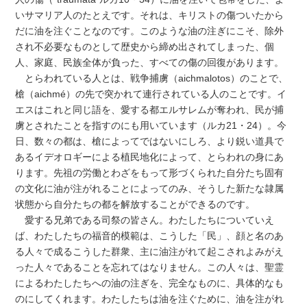
いサマリア人のたとえです。それは、キリストの傷ついたから
だに油を注ぐことなのです。このような油の注ぎにこそ、除外
され不必要なものとして歴史から締め出されてしまった、個
人、家庭、民族全体が負った、すべての傷の回復があります。
とらわれている人とは、戦争捕虜（aichmalotos）のことで、
槍（aichmé）の先で突かれて連行されている人のことです。イ
エスはこれと同じ語を、愛する都エルサレムが奪われ、民が捕
虜とされたことを指すのにも用いています（ルカ21・24）。今
日、数々の都は、槍によってではないにしろ、より鋭い道具で
あるイデオロギーによる植民地化によって、とらわれの身にあ
ります。先祖の労働とわざをもって形づくられた自分たち固有
の文化に油が注がれることによってのみ、そうした新たな隷属
状態から自分たちの都を解放することができるのです。
愛する兄弟である司祭の皆さん。わたしたちについていえ
ば、わたしたちの福音的模範は、こうした「民」、顔と名のあ
る人々で成るこうした群衆、主に油注がれて起こされよみがえ
った人々であることを忘れてはなりません。この人々は、聖霊
によるわたしたちへの油の注ぎを、完全なものに、具体的なも
のにしてくれます。わたしたちは油を注ぐために、油を注がれ