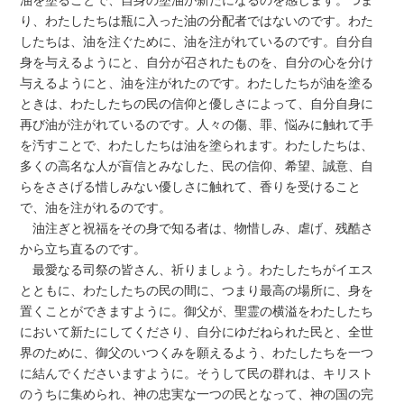
油を塗ることで、自身の塗油が新たになるのを感じます。つま
り、わたしたちは瓶に入った油の分配者ではないのです。わた
したちは、油を注ぐために、油を注がれているのです。自分自
身を与えるようにと、自分が召されたものを、自分の心を分け
与えるようにと、油を注がれたのです。わたしたちが油を塗る
ときは、わたしたちの民の信仰と優しさによって、自分自身に
再び油が注がれているのです。人々の傷、罪、悩みに触れて手
を汚すことで、わたしたちは油を塗られます。わたしたちは、
多くの高名な人が盲信とみなした、民の信仰、希望、誠意、自
らをささげる惜しみない優しさに触れて、香りを受けること
で、油を注がれるのです。
油注ぎと祝福をその身で知る者は、物惜しみ、虐げ、残酷さ
から立ち直るのです。
最愛なる司祭の皆さん、祈りましょう。わたしたちがイエス
とともに、わたしたちの民の間に、つまり最高の場所に、身を
置くことができますように。御父が、聖霊の横溢をわたしたち
において新たにしてくださり、自分にゆだねられた民と、全世
界のために、御父のいつくみを願えるよう、わたしたちを一つ
に結んでくださいますように。そうして民の群れは、キリスト
のうちに集められ、神の忠実な一つの民となって、神の国の完