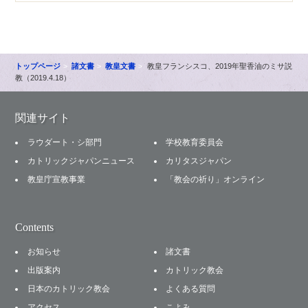
トップページ
諸文書
教皇文書
教皇フランシスコ、2019年聖香油のミサ説
教（2019.4.18）
関連サイト
ラウダート・シ部門
学校教育委員会
カトリックジャパンニュース
カリタスジャパン
教皇庁宣教事業
「教会の祈り」オンライン
Contents
お知らせ
諸文書
出版案内
カトリック教会
日本のカトリック教会
よくある質問
アクセス
こよみ