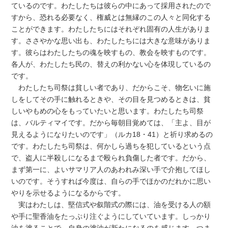
ているのです。わたしたちは彼らの中にあって採用されたので
すから、恐れる必要なく、権威とは無縁のこの人々と同化する
ことができます。わたしたちにはそれぞれ固有の人生がありま
す。ささやかな思い出も、わたしたちには大きな意味がありま
す。彼らはわたしたちの魂を映すもの、教会を映すものです。
各人が、わたしたち民の、替えの利かない心を体現しているの
です。
わたしたち司祭は貧しい者であり、だからこそ、物乞いに施
しをしてその手に触れるときや、その目を見つめるときは、貧
しいやもめの心をもっていたいと思います。わたしたち司祭
は、バルティマイです。だから毎朝目覚めては、「主よ、目が
見えるようになりたいのです」（ルカ18・41）と祈り求めるの
です。わたしたち司祭は、何かしら過ちを犯しているという点
で、盗人に半殺しになるまで殴られ負傷した者です。だから、
まず第一に、よいサマリア人のあわれみ深い手で介抱してほし
いのです。そうすれば今度は、自らの手でほかのだれかに思い
やりを示せるようになるからです。
実はわたしは、堅信式や叙階式の際には、油を受ける人の額
や手に聖香油をたっぷり注ぐようにしていています。しっかり