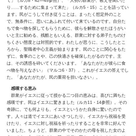
て」（ルカ8・42―45参照）、「大勢の群衆が、教えを聞いた
り……するために集まって来た」（ルカ5・15）ことを語ってい
ます。民がこうして付き従うことは、まったく想定外のこと
で、無条件に、思いにあふれて付いて来ているのです。自分た
ちで食べ物を探してもらうために、彼らを解散させたほうがい
いと主に勧める、残酷ともいえる、群衆に対する弟子たちのけ
ちくさい態度とは対照的です。わたしが思うに、こうしたとこ
ろから、聖職者中心主義が始まります。民のことに関心をもた
ずに、食事のことや、己の快適さを確保したがるのです。主
は、その誘惑を砕いてくださいます。「あなたがたが彼らに食
べ物を与えなさい」（マルコ6・37）、これがイエスの答えでし
た。「あなたがたが、民の重荷を担いなさい」。
感嘆する恵み
群衆がイエスに従って授かる二つ目の恵みは、喜びに満ちた
感嘆です。民はイエスに驚きました（ルカ11・14参照）。その
奇跡に、でも何よりも、イエスというかた自身に驚いたので
す。人々は道でイエスにあいさつしたり、イエスから祝福を受
けたり、イエスに対し祝福を祈ったりすることを非常に好んで
いました。ちょうど、群衆の中でそのかたの母を祝した女のよ