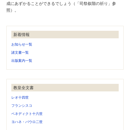
成にあずかることができるでしょう（「司祭叙階の祈り」参
照）。
新着情報
お知らせ一覧
諸文書一覧
出版案内一覧
教皇全文書
レオ十四世
フランシスコ
ベネディクト十六世
ヨハネ・パウロ二世