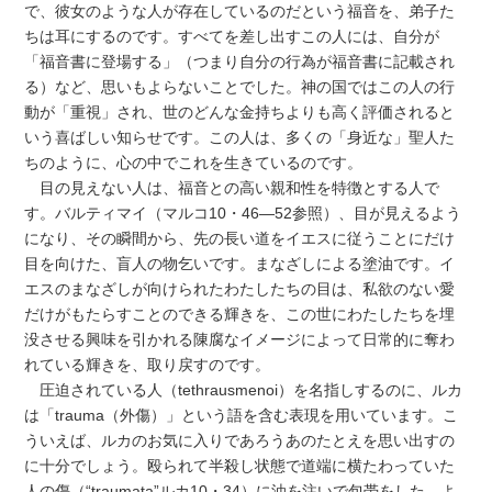
で、彼女のような人が存在しているのだという福音を、弟子た
ちは耳にするのです。すべてを差し出すこの人には、自分が
「福音書に登場する」（つまり自分の行為が福音書に記載され
る）など、思いもよらないことでした。神の国ではこの人の行
動が「重視」され、世のどんな金持ちよりも高く評価されると
いう喜ばしい知らせです。この人は、多くの「身近な」聖人た
ちのように、心の中でこれを生きているのです。
目の見えない人は、福音との高い親和性を特徴とする人で
す。バルティマイ（マルコ10・46―52参照）、目が見えるよう
になり、その瞬間から、先の長い道をイエスに従うことにだけ
目を向けた、盲人の物乞いです。まなざしによる塗油です。イ
エスのまなざしが向けられたわたしたちの目は、私欲のない愛
だけがもたらすことのできる輝きを、この世にわたしたちを埋
没させる興味を引かれる陳腐なイメージによって日常的に奪わ
れている輝きを、取り戻すのです。
圧迫されている人（tethrausmenoi）を名指しするのに、ルカ
は「trauma（外傷）」という語を含む表現を用いています。こ
ういえば、ルカのお気に入りであろうあのたとえを思い出すの
に十分でしょう。殴られて半殺し状態で道端に横たわっていた
人の傷（“traumata”ルカ10・34）に油を注いで包帯をした、よ