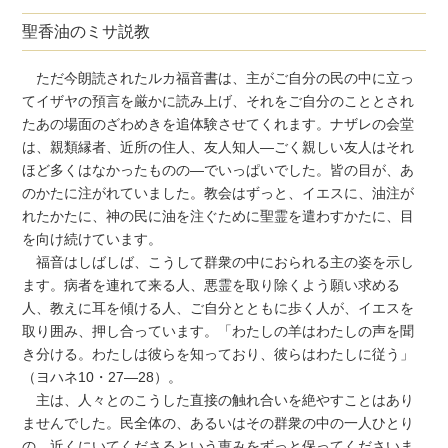
聖香油のミサ説教
ただ今朗読されたルカ福音書は、主がご自分の民の中に立っ
てイザヤの預言を厳かに読み上げ、それをご自分のこととされ
たあの場面のざわめきを追体験させてくれます。ナザレの会堂
は、親類縁者、近所の住人、友人知人―ごく親しい友人はそれ
ほど多くはなかったものの―でいっぱいでした。皆の目が、あ
のかたに注がれていました。教会はずっと、イエスに、油注が
れたかたに、神の民に油を注ぐために聖霊を遣わすかたに、目
を向け続けています。
福音はしばしば、こうして群衆の中におられる主の姿を示し
ます。病者を連れて来る人、悪霊を取り除くよう願い求める
人、教えに耳を傾ける人、ご自分とともに歩く人が、イエスを
取り囲み、押し合っています。「わたしの羊はわたしの声を聞
き分ける。わたしは彼らを知っており、彼らはわたしに従う」
（ヨハネ10・27―28）。
主は、人々とのこうした直接の触れ合いを絶やすことはあり
ませんでした。民全体の、あるいはその群衆の中の一人ひとり
の、近くにいてくださるという恵みをずっと保ってくださいま