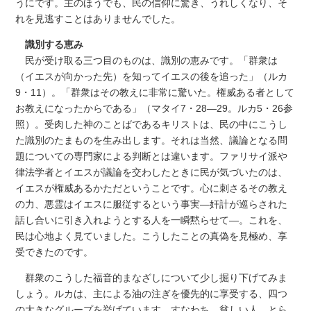
うにです。主のほうでも、民の信仰に驚き、うれしくなり、そ
れを見逃すことはありませんでした。
識別する恵み
民が受け取る三つ目のものは、識別の恵みです。「群衆は
（イエスが向かった先）を知ってイエスの後を追った」（ルカ
9・11）。「群衆はその教えに非常に驚いた。権威ある者として
お教えになったからである」（マタイ7・28―29。ルカ5・26参
照）。受肉した神のことばであるキリストは、民の中にこうし
た識別のたまものを生み出します。それは当然、議論となる問
題についての専門家による判断とは違います。ファリサイ派や
律法学者とイエスが議論を交わしたときに民が気づいたのは、
イエスが権威あるかただということです。心に刺さるその教え
の力、悪霊はイエスに服従するという事実―奸計が巡らされた
話し合いに引き入れようとする人を一瞬黙らせて―。これを、
民は心地よく見ていました。こうしたことの真偽を見極め、享
受できたのです。
群衆のこうした福音的まなざしについて少し掘り下げてみま
しょう。ルカは、主による油の注ぎを優先的に享受する、四つ
の大きなグループを挙げています。すなわち、貧しい人、とら