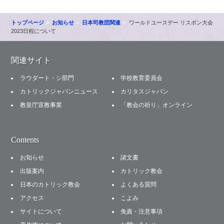
トップページ
お知らせ
日本司教団関連
ワールドユースデー リスボン大会
2023日程について
関連サイト
ラウダート・シ部門
学校教育委員会
カトリックジャパンニュース
カリタスジャパン
教皇庁宣教事業
「教会の祈り」オンライン
Contents
お知らせ
諸文書
出版案内
カトリック教会
日本のカトリック教会
よくある質問
アクセス
こよみ
サイトについて
免責・注意事項