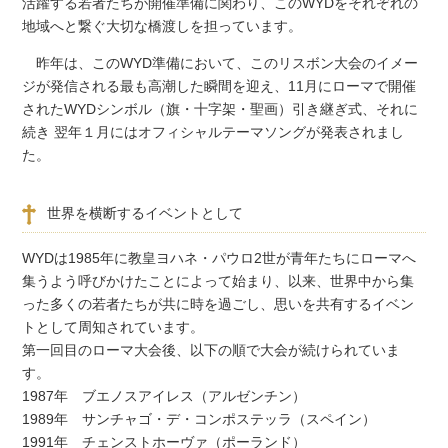
活躍する若者たちが開催準備に関わり、このWYDをそれぞれの
地域へと繋ぐ大切な橋渡しを担っています。
昨年は、このWYD準備において、このリスボン大会のイメー
ジが発信される最も高潮した瞬間を迎え、11月にローマで開催
されたWYDシンボル（旗・十字架・聖画）引き継ぎ式、それに
続き 翌年１月にはオフィシャルテーマソングが発表されまし
た。
世界を横断するイベントとして
WYDは1985年に教皇ヨハネ・パウロ2世が青年たちにローマへ
集うよう呼びかけたことによって始まり、以来、世界中から集
った多くの若者たちが共に時を過ごし、思いを共有するイベン
トとして周知されています。
第一回目のローマ大会後、以下の順で大会が続けられていま
す。
1987年 ブエノスアイレス（アルゼンチン）
1989年 サンチャゴ・デ・コンポステッラ（スペイン）
1991年 チェンストホーヴァ（ポーランド）