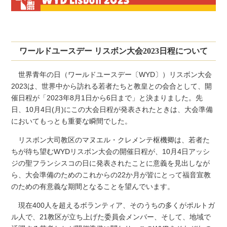
ワールドユースデー リスボン大会2023日程について
世界青年の日（ワールドユースデー〔WYD〕）リスボン大会
2023は、世界中から訪れる若者たちと教皇との会合として、開
催日程が「2023年8月1日から6日まで」と決まりました。先
日、10月4日(月)にこの大会日程が発表されたときは、大会準備
においてもっとも重要な瞬間でした。
リスボン大司教区のマヌエル・クレメンテ枢機卿は、若者た
ちが待ち望むWYDリスボン大会の開催日程が、10月4日アッシ
ジの聖フランシスコの日に発表されたことに意義を見出しなが
ら、大会準備のためのこれからの22か月が皆にとって福音宣教
のための有意義な期間となることを望んでいます。
現在400人を超えるボランティア、そのうちの多くがポルトガ
ル人で、21教区が立ち上げた委員会メンバー、そして、地域で