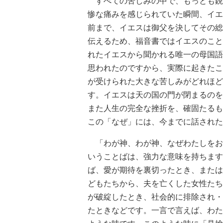
すべての苦しみの中で、もっとも鋭
惨な痛みを感じられていた瞬間、イエ
前まで、イエスは御父を決してその総
伝えるため、福音書ではイエスのこと
れたイエスから聞かれる唯一の母国語
思われたのですから、実際に起きたこ
が受けられた大きな苦しみがどれほど
す。イエスは天の国の門が閉まるのを
また人生の完全な挫折を、確固たるも
この「なぜ」には、今までに話された
「わが神、わが神、なぜわたしをお
いうことばは、強力な意味を持ちます
ば、愛が期待を裏切ったとき、または
どもたちから、夫を亡くした女性たち
が破綻したとき、社会的に排除され・
たときなどです。一言で言えば、わた