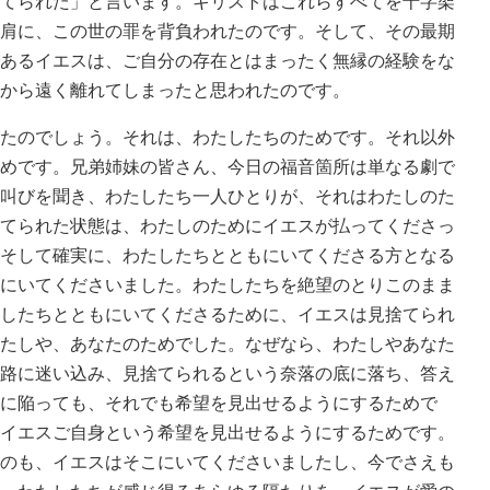
てられた」と言います。キリストはこれらすべてを十字架
肩に、この世の罪を背負われたのです。そして、その最期
あるイエスは、ご自分の存在とはまったく無縁の経験をな
から遠く離れてしまったと思われたのです。
たのでしょう。それは、わたしたちのためです。それ以外
めです。兄弟姉妹の皆さん、今日の福音箇所は単なる劇で
叫びを聞き、わたしたち一人ひとりが、それはわたしのた
てられた状態は、わたしのためにイエスが払ってくださっ
そして確実に、わたしたちとともにいてくださる方となる
にいてくださいました。わたしたちを絶望のとりこのまま
したちとともにいてくださるために、イエスは見捨てられ
たしや、あなたのためでした。なぜなら、わたしやあなた
路に迷い込み、見捨てられるという奈落の底に落ち、答え
に陥っても、それでも希望を見出せるようにするためで
イエスご自身という希望を見出せるようにするためです。
のも、イエスはそこにいてくださいましたし、今でさえも