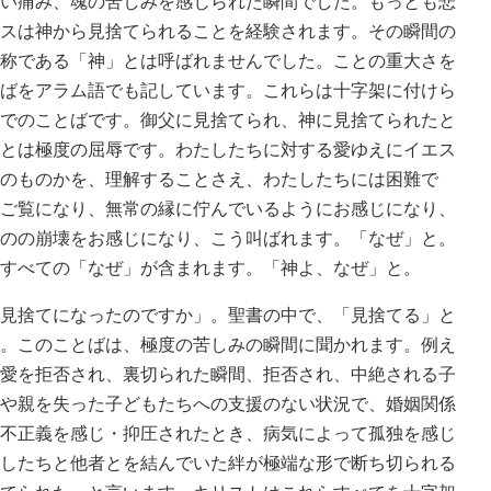
い痛み、魂の苦しみを感じられた瞬間でした。もっとも悲
スは神から見捨てられることを経験されます。その瞬間の
称である「神」とは呼ばれませんでした。ことの重大さを
ばをアラム語でも記しています。これらは十字架に付けら
でのことばです。御父に見捨てられ、神に見捨てられたと
とは極度の屈辱です。わたしたちに対する愛ゆえにイエス
のものかを、理解することさえ、わたしたちには困難で
ご覧になり、無常の縁に佇んでいるようにお感じになり、
のの崩壊をお感じになり、こう叫ばれます。「なぜ」と。
すべての「なぜ」が含まれます。「神よ、なぜ」と。
見捨てになったのですか」。聖書の中で、「見捨てる」と
。このことばは、極度の苦しみの瞬間に聞かれます。例え
愛を拒否され、裏切られた瞬間、拒否され、中絶される子
や親を失った子どもたちへの支援のない状況で、婚姻関係
不正義を感じ・抑圧されたとき、病気によって孤独を感じ
したちと他者とを結んでいた絆が極端な形で断ち切られる