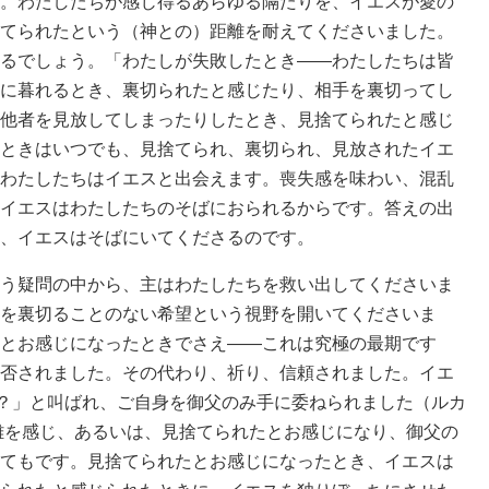
。わたしたちが感じ得るあらゆる隔たりを、イエスが愛の
てられたという（神との）距離を耐えてくださいました。
るでしょう。「わたしが失敗したとき――わたしたちは皆
に暮れるとき、裏切られたと感じたり、相手を裏切ってし
他者を見放してしまったりしたとき、見捨てられたと感じ
ときはいつでも、見捨てられ、裏切られ、見放されたイエ
わたしたちはイエスと出会えます。喪失感を味わい、混乱
イエスはわたしたちのそばにおられるからです。答えの出
、イエスはそばにいてくださるのです。
う疑問の中から、主はわたしたちを救い出してくださいま
を裏切ることのない希望という視野を開いてくださいま
とお感じになったときでさえ――これは究極の最期です
否されました。その代わり、祈り、信頼されました。イエ
ぜ？」と叫ばれ、ご自身を御父のみ手に委ねられました（ルカ
距離を感じ、あるいは、見捨てられたとお感じになり、御父の
てもです。見捨てられたとお感じになったとき、イエスは