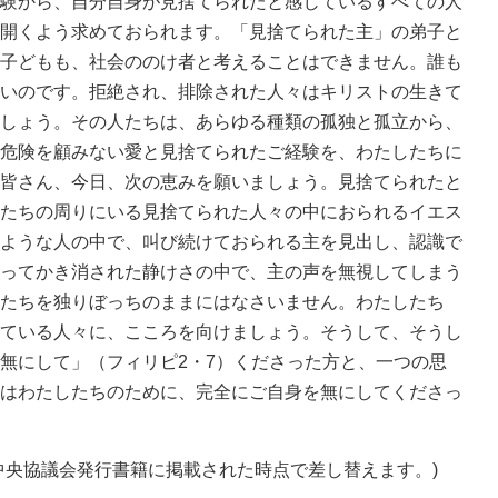
験から、自分自身が見捨てられたと感じているすべての人
開くよう求めておられます。「見捨てられた主」の弟子と
子どもも、社会ののけ者と考えることはできません。誰も
いのです。拒絶され、排除された人々はキリストの生きて
しょう。その人たちは、あらゆる種類の孤独と孤立から、
危険を顧みない愛と見捨てられたご経験を、わたしたちに
皆さん、今日、次の恵みを願いましょう。見捨てられたと
たちの周りにいる見捨てられた人々の中におられるイエス
ような人の中で、叫び続けておられる主を見出し、認識で
ってかき消された静けさの中で、主の声を無視してしまう
たちを独りぼっちのままにはなさいません。わたしたち
ている人々に、こころを向けましょう。そうして、そうし
無にして」（フィリピ2・7）くださった方と、一つの思
はわたしたちのために、完全にご自身を無にしてくださっ
中央協議会発行書籍に掲載された時点で差し替えます。)