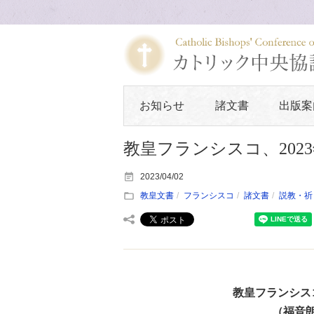
お知らせ
諸文書
出版案
教皇フランシスコ、202
2023/04/02
教皇文書
フランシスコ
諸文書
説教・祈
教皇フランシスコ
（福音朗