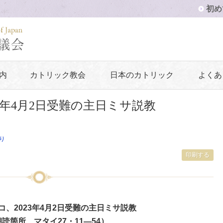
初め
内
カトリック教会
日本のカトリック
よくあ
3年4月2日受難の主日ミサ説教
り
印刷する
、2023年4月2日受難の主日ミサ説教
読箇所 マタイ27・11―54）