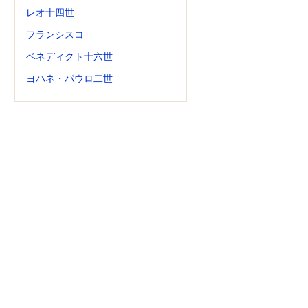
レオ十四世
フランシスコ
ベネディクト十六世
ヨハネ・パウロ二世