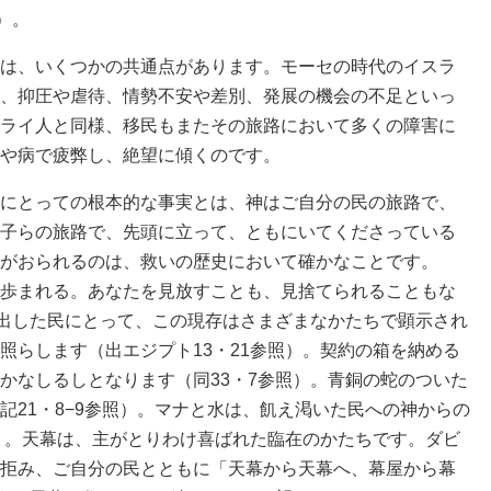
）。
は、いくつかの共通点があります。モーセの時代のイスラ
、抑圧や虐待、情勢不安や差別、発展の機会の不足といっ
ライ人と同様、移民もまたその旅路において多くの障害に
や病で疲弊し、絶望に傾くのです。
にとっての根本的な事実とは、神はご自分の民の旅路で、
子らの旅路で、先頭に立って、ともにいてくださっている
がおられるのは、救いの歴史において確かなことです。
歩まれる。あなたを見放すことも、見捨てられることもな
脱出した民にとって、この現存はさまざまなかたちで顕示され
照らします（出エジプト13・21参照）。契約の箱を納める
かなしるしとなります（同33・7参照）。青銅の蛇のついた
記21・8−9参照）。マナと水は、飢え渇いた民への神からの
照）。天幕は、主がとりわけ喜ばれた臨在のかたちです。ダビ
拒み、ご自分の民とともに「天幕から天幕へ、幕屋から幕