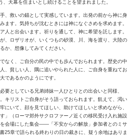
よう、天幕を住まいとし続けることを望まれました。
手、救いの錨として実感しています。出発の前から神に身
みます。気持ちが沈むときには神になぐさめを求めます。
ア人と出会います。祈りを通して、神に希望を託します。
が、ロザリオが、いくつもの砂漠、川、海を渡り、大陸の
るか、想像してみてください。
でなく、ご自分の民の中でも歩んでおられます。歴史の中
人、貧しい人、隅に追いやられた人に、ご自身を重ねてお
大であるかのようにです。
必要としている兄弟姉妹一人ひとりとの出会いと同様、
。キリストご自身がそう語っておられます。飢えて、渇い
牢にいて、顔を見てほしい、助けてほしいと求めながら、
す」（ローマ郊外サクロファーノ近くの移民受け入れ施設
を会場にした集会――「不安からの解放」参加者とのミサ
福音書25章で語られる終わりの日の裁きに、疑う余地はありま