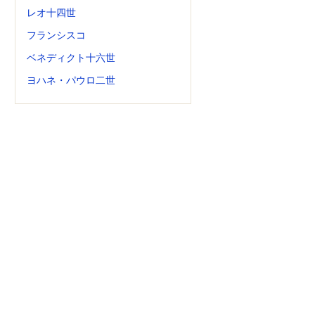
レオ十四世
フランシスコ
ベネディクト十六世
ヨハネ・パウロ二世