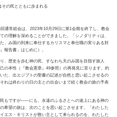
はその民とともに歩まれる
通常総会は、2023年10月29日に第1会期を終了し、教会
ての理解を深めることができました。「シノダリティは、
た、み国の到来に奉仕するカリスマと奉仕職の実りある対
』報告書」はじめに）。
り、歴史を歩む神の民、すなわち天のみ国を目指す旅人
己の本性（『教会憲章』49参照）の再発見に至ります。約
いた、出エジプトの聖書の記述が自然と思い起こさせるの
それは終わりの日の主との出会いまで続く教会の旅の予表
民もですが――にも、永遠のふるさとへの途上にある神の
の希望の旅は、次のことを思い起こさせます。「わたした
イエス・キリストが救い主として来られるのを、わたした