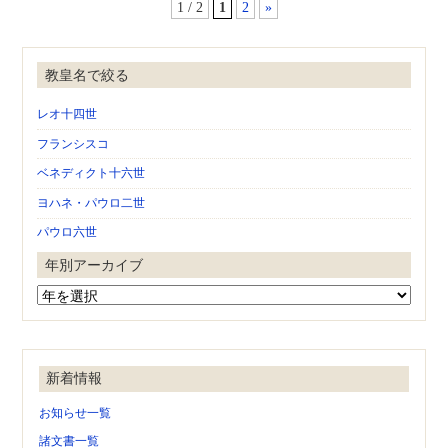
1 / 2
1
2
»
教皇名で絞る
レオ十四世
フランシスコ
ベネディクト十六世
ヨハネ・パウロ二世
パウロ六世
年別アーカイブ
新着情報
お知らせ一覧
諸文書一覧