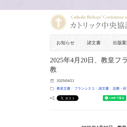
お知らせ
諸文書
出版案
2025年4月20日、教
教
2025/04/21
教皇文書
フランシスコ
諸文書
説教・祈