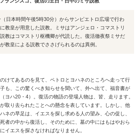
教皇フランシスコ、復活の主日・日中のミサ説教
30分（日本時間午後5時30分）からサンピエトロ広場で行わ
に教皇が用意した説教。ミサはアンジェロ・コマストリ
説教はコマストリ枢機卿が代読した。復活徹夜祭ミサだ
が教皇による説教でささげられるのは異例。
のけてあるのを見て、ペトロとヨハネのところへ走って行
子も、この驚くべき知らせを聞いて、外へ出て、福音書が
（ヨハ20・4）。復活の物語の登場人物は、皆、走ります。
が取り去られたことへの懸念を表しています。しかし、他
ハネの早足は、イエスを探し求める人の望み、心の促し、
死者の中から復活し、そのために、墓の中にはもはやおら
にイエスを探さなければなりません。