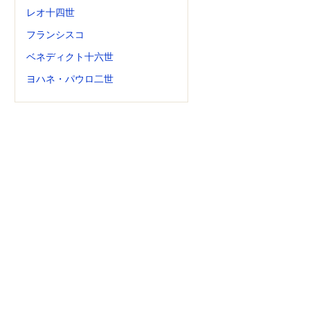
レオ十四世
フランシスコ
ベネディクト十六世
ヨハネ・パウロ二世