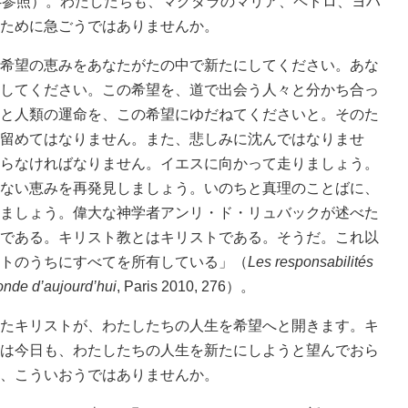
14参照）。わたしたちも、マグダラのマリア、ペトロ、ヨハ
ために急ごうではありませんか。
希望の恵みをあなたがたの中で新たにしてください。あな
してください。この希望を、道で出会う人々と分かち合っ
と人類の運命を、この希望にゆだねてくださいと。そのた
留めてはなりません。また、悲しみに沈んではなりませ
らなければなりません。イエスに向かって走りましょう。
ない恵みを再発見しましょう。いのちと真理のことばに、
ましょう。偉大な神学者アンリ・ド・リュバックが述べた
である。キリスト教とはキリストである。そうだ。これ以
トのうちにすべてを所有している」（
Les responsabilités
onde d’aujourd’hui
, Paris 2010, 276）。
たキリストが、わたしたちの人生を希望へと開きます。キ
は今日も、わたしたちの人生を新たにしようと望んでおら
、こういおうではありませんか。