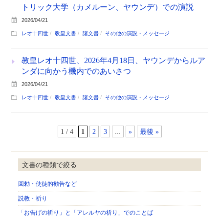
トリック大学（カメルーン、ヤウンデ）での演説
2026/04/21
レオ十四世
教皇文書
諸文書
その他の演説・メッセージ
教皇レオ十四世、2026年4月18日、ヤウンデからルア
ンダに向かう機内でのあいさつ
2026/04/21
レオ十四世
教皇文書
諸文書
その他の演説・メッセージ
1 / 4
1
2
3
...
»
最後 »
文書の種類で絞る
回勅・使徒的勧告など
説教・祈り
「お告げの祈り」と「アレルヤの祈り」でのことば