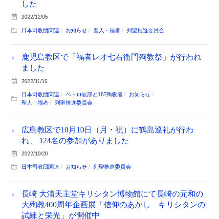
した
2022/12/05
日本司教団関連
お知らせ
聖人・福者
列聖推進委員会
鹿児島教区で「福者レオ七右衛門殉教祭」が行われ
ました
2022/11/16
日本司教団関連
ペトロ岐部と187殉教者
お知らせ
聖人・福者
列聖推進委員会
広島教区で10月10日（月・祝）に鶴島巡礼が行わ
れ、 124名の参加がありました
2022/10/20
日本司教団関連
お知らせ
列聖推進委員会
長崎 大浦天主堂キリシタン博物館にて長崎の元和の
大殉教400周年企画展「信仰のあかし キリシタンの
試練と栄光」が開催中