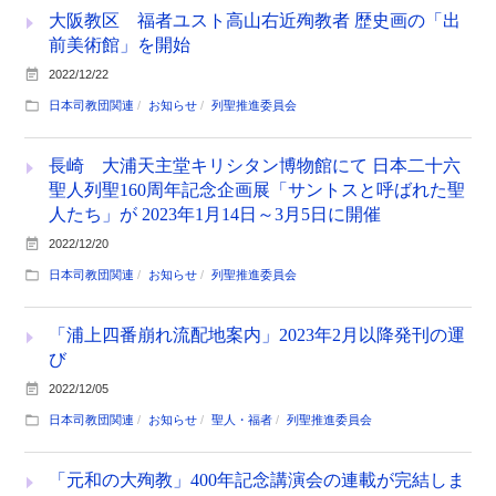
大阪教区 福者ユスト高山右近殉教者 歴史画の「出
前美術館」を開始
2022/12/22
日本司教団関連
お知らせ
列聖推進委員会
長崎 大浦天主堂キリシタン博物館にて 日本二十六
聖人列聖160周年記念企画展「サントスと呼ばれた聖
人たち」が 2023年1月14日～3月5日に開催
2022/12/20
日本司教団関連
お知らせ
列聖推進委員会
「浦上四番崩れ流配地案内」2023年2月以降発刊の運
び
2022/12/05
日本司教団関連
お知らせ
聖人・福者
列聖推進委員会
「元和の大殉教」400年記念講演会の連載が完結しま