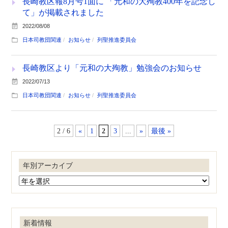
長崎教区報8月号1面に 「元和の大殉教400年を記念し
て」が掲載されました
2022/08/08
日本司教団関連
お知らせ
列聖推進委員会
長崎教区より「元和の大殉教」勉強会のお知らせ
2022/07/13
日本司教団関連
お知らせ
列聖推進委員会
2 / 6
«
1
2
3
...
»
最後 »
年別アーカイブ
新着情報