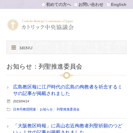
初めての方へ
お問い合わせ
English
MENU
お知らせ：列聖推進委員会
広島教区報に江戸時代の広島の殉教者を祈念するミ
サの記事が掲載されました
2023/04/14
日本司教団関連
お知らせ
列聖推進委員会
「大阪教区時報」に高山右近殉教者列聖祈願のつど
い・ミサの記事が掲載されました