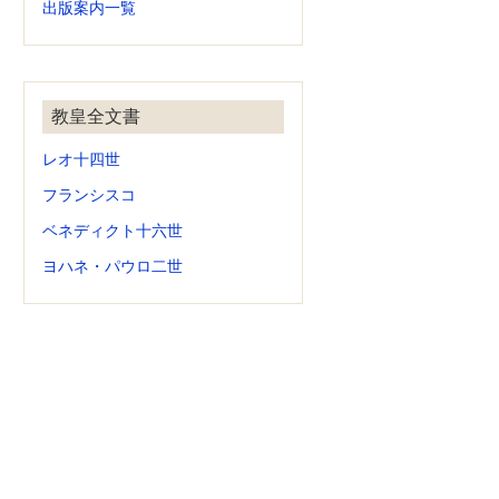
出版案内一覧
教皇全文書
レオ十四世
フランシスコ
ベネディクト十六世
ヨハネ・パウロ二世