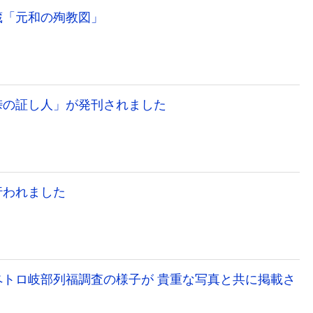
蔵「元和の殉教図」
峠の証し人」が発刊されました
行われました
ペトロ岐部列福調査の様子が 貴重な写真と共に掲載さ