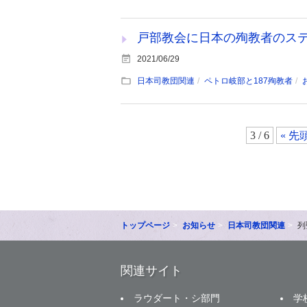
戸部教会に日本の殉教者のス
2021/06/29
日本司教団関連
ペトロ岐部と187殉教者
3 / 6
« 先
トップページ
お知らせ
日本司教団関連
列
関連サイト
ラウダート・シ部門
学