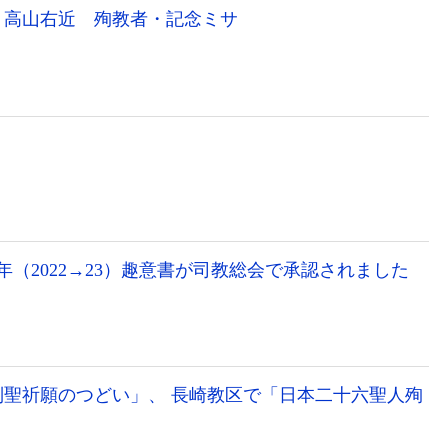
スト高山右近 殉教者・記念ミサ
年（2022→23）趣意書が司教総会で承認されました
聖祈願のつどい」、 長崎教区で「日本二十六聖人殉