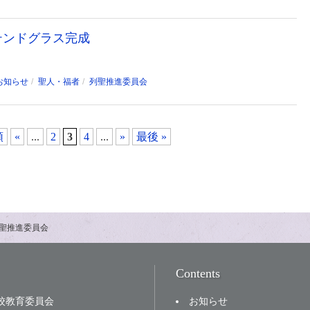
テンドグラス完成
お知らせ
聖人・福者
列聖推進委員会
頭
«
...
2
3
4
...
»
最後 »
聖推進委員会
Contents
お知らせ
校教育委員会