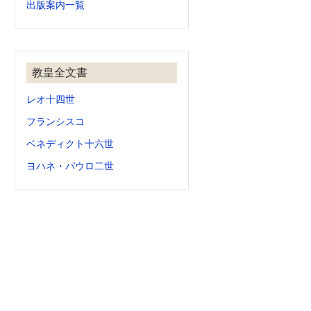
出版案内一覧
教皇全文書
レオ十四世
フランシスコ
ベネディクト十六世
ヨハネ・パウロ二世