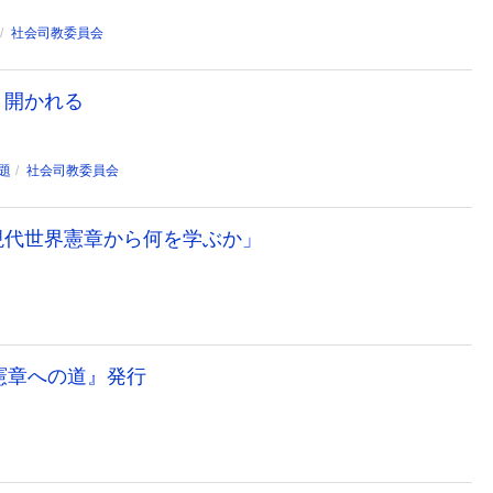
社会司教委員会
、開かれる
題
社会司教委員会
現代世界憲章から何を学ぶか」
憲章への道』発行