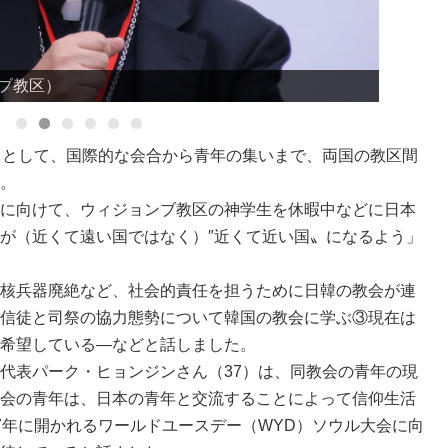
ブ教区）
りとして、国際的な会合から青年の集いまで、両国の教区間
。
に向けて、ウィジョンブ教区の神学生を休暇中などに日本
が（近くて遠い国ではなく）″近くて近い国〟になるよう」
核兵器廃絶など、社会的責任を担うために日韓の教会が連
信徒と司祭の協力態勢について韓国の教会に学ぶ③現在は
希望している―などと話しました。
代表パーク・ヒョンジンさん（37）は、同教会の青年の現
会の青年は、日本の青年と交流することによって信仰生活
7年に開かれるワールドユースデー（WYD）ソウル大会に向