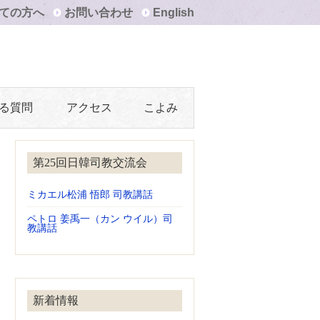
ての方へ
お問い合わせ
English
る質問
アクセス
こよみ
第25回日韓司教交流会
ミカエル松浦 悟郎 司教講話
ペトロ 姜禹一（カン ウイル）司
教講話
新着情報