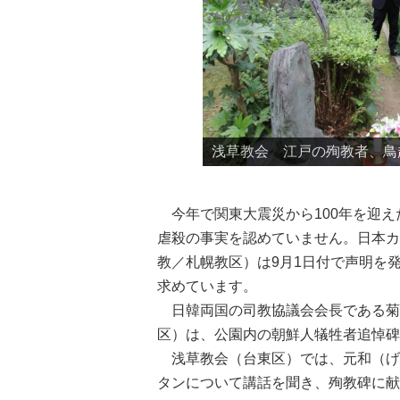
都立横網（よこあみ）町公園
浅草教会 江戸の殉教者、鳥
浅草教会 江戸の殉教者、鳥
集合写真 浅草教会（台東区
今年で関東大震災から100年を迎え
虐殺の事実を認めていません。日本カ
教／札幌教区）は9月1日付で声明を
求めています。
日韓両国の司教協議会会長である菊
区）は、公園内の朝鮮人犠牲者追悼碑
浅草教会（台東区）では、元和（げん
タンについて講話を聞き、殉教碑に献