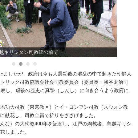
（墨田区）
越キリシタン殉教碑の前で
越キリシタン殉教碑
）
たましたが、政府は今も大震災後の混乱の中で起きた朝鮮人
トリック司教協議会社会司教委員会（委員長・勝谷太治司
発表し、虐殺の歴史に真摯（しんし）に向き合うよう政府に
地功大司教（東京教区）とイ・ヨンフン司教（スウォン教
に献花し、司教全員で祈りをささげました。
な）の大殉教400年を記念し、江戸の殉教者、鳥越キリシ
花しました。