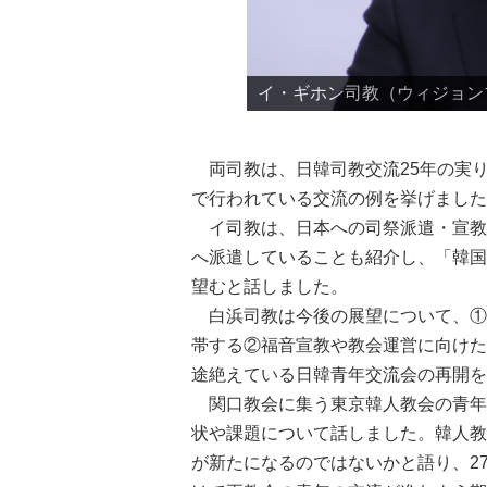
イ・ギホン司教（ウィジョン
両司教は、日韓司教交流25年の実
で行われている交流の例を挙げました
イ司教は、日本への司祭派遣・宣教
へ派遣していることも紹介し、「韓国
望むと話しました。
白浜司教は今後の展望について、①
帯する②福音宣教や教会運営に向けた
途絶えている日韓青年交流会の再開を
関口教会に集う東京韓人教会の青年
状や課題について話しました。韓人教
が新たになるのではないかと語り、2