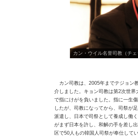
カン・ウイル名誉司教（チェ
カン司教は、2005年までテジョン
介しました。キョン司教は第2次世界
で指にけがを負いました。指に一生傷
したが、司教になってから、司祭が足
派遣し、日本で司祭として養成し働く
がまず日本を許し、和解の手を差し出
区で50人もの韓国人司祭が奉仕して