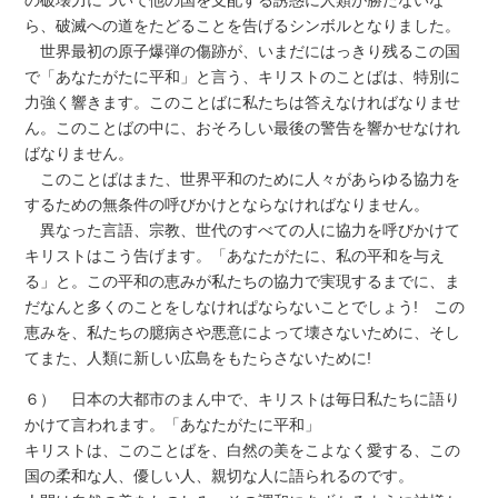
の破壊力について他の国を支配する誘惑に人類が勝たないな
ら、破滅への道をたどることを告げるシンボルとなりました。
世界最初の原子爆弾の傷跡が、いまだにはっきり残るこの国
で「あなたがたに平和」と言う、キリストのことばは、特別に
力強く響きます。このことばに私たちは答えなければなりませ
ん。このことばの中に、おそろしい最後の警告を響かせなけれ
ばなりません。
このことばはまた、世界平和のために人々があらゆる協力を
するための無条件の呼びかけとならなければなりません。
異なった言語、宗教、世代のすべての人に協力を呼びかけて
キリストはこう告げます。「あなたがたに、私の平和を与え
る」と。この平和の恵みが私たちの協力で実現するまでに、ま
だなんと多くのことをしなけれぱならないことでしょう! この
恵みを、私たちの臆病さや悪意によって壊さないために、そし
てまた、人類に新しい広島をもたらさないために!
６） 日本の大都市のまん中で、キリストは毎日私たちに語り
かけて言われます。「あなたがたに平和」
キリストは、このことばを、白然の美をこよなく愛する、この
国の柔和な人、優しい人、親切な人に語られるのです。