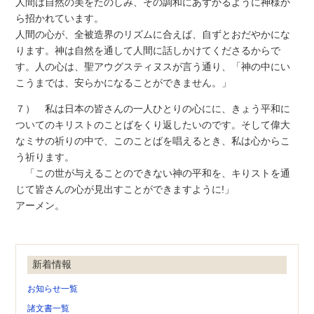
人間は自然の美をたのしみ、その調和にあずかるように神様か
ら招かれています。
人間の心が、全被造界のリズムに合えば、自ずとおだやかにな
ります。神は自然を通して人間に話しかけてくださるからで
す。人の心は、聖アウグスティヌスが言う通り、「神の中にい
こうまでは、安らかになることができません。」
７） 私は日本の皆さんの一人ひとりの心にに、きょう平和に
ついてのキリストのことばをくり返したいのです。そして偉大
なミサの祈りの中で、このことばを唱えるとき、私は心からこ
う祈ります。
「この世が与えることのできない神の平和を、キりストを通
じて皆さんの心が見出すことができますように!」
アーメン。
新着情報
お知らせ一覧
諸文書一覧