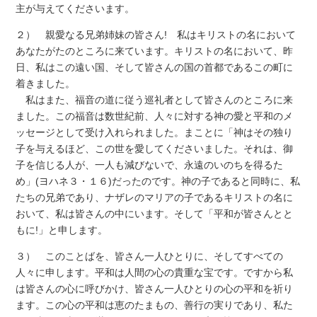
主が与えてくださいます。
２） 親愛なる兄弟姉妹の皆さん! 私はキリストの名において
あなたがたのところに来ています。キリストの名において、昨
日、私はこの遠い国、そして皆さんの国の首都であるこの町に
着きました。
私はまた、福音の道に従う巡礼者として皆さんのところに来
ました。この福音は数世紀前、人々に対する神の愛と平和のメ
ッセージとして受け入れられました。まことに「神はその独り
子を与えるほど、この世を愛してくださいました。それは、御
子を信じる人が、一人も減びないで、永遠のいのちを得るた
め」(ヨハネ３・１６)だったのです。神の子であると同時に、私
たちの兄弟であり、ナザレのマリアの子であるキリストの名に
おいて、私は皆さんの中にいます。そして「平和が皆さんとと
もに!」と申します。
３） このことばを、皆さん一人ひとりに、そしてすべての
人々に申します。平和は人間の心の貴重な宝です。ですから私
は皆さんの心に呼びかけ、皆さん一人ひとりの心の平和を祈り
ます。この心の平和は恵のたまもの、善行の実りであり、私た