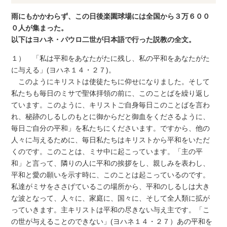
雨にもかかわらず、この日後楽園球場には全国から３万６００
０人が集まった。
以下はヨハネ・パウロ二世が日本語で行った説教の全文。
１） 「私は平和をあなたがたに残し、私の平和をあなたがた
に与える」(ヨハネ１４・２７)。
このようにキリストは使徒たちに仰せになりました。そして
私たちも毎日のミサで聖体拝領の前に、このことばを繰り返し
ています。このように、キリストご自身毎日このことばを言わ
れ、秘跡のしるしのもとに御からだと御血をくださるように、
毎日ご自分の平和」を私たちにくださいます。ですから、他の
人々に与えるために、毎日私たちはキリストから平和をいただ
くのです。このことは、ミサ中に起こっています。「主の平
和」と言って、隣りの人に平和の挨拶をし、親しみを表わし、
平和と愛の願いを示す時に、このことは起こっているのです。
私達がミサをささげているこの場所から、平和のしるしは大き
な波となって、人々に、家庭に、国々に、そして全人類に拡が
っていきます。主キリストは平和の尽きない与え主です。「こ
の世が与えることのできない」(ヨハネ１４・２７）あの平和を