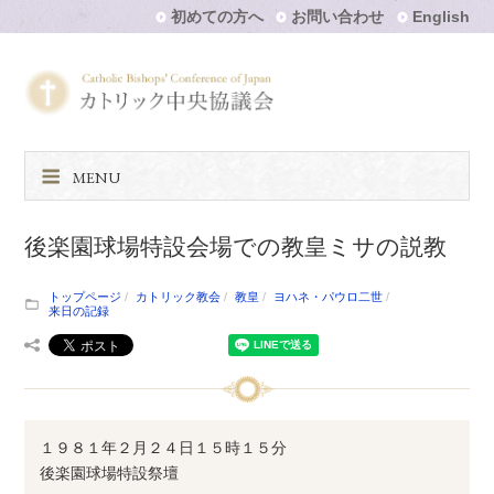
初めての方へ
お問い合わせ
English
MENU
後楽園球場特設会場での教皇ミサの説教
トップページ
カトリック教会
教皇
ヨハネ・パウロ二世
来日の記録
１９８１年２月２４日１５時１５分
後楽園球場特設祭壇