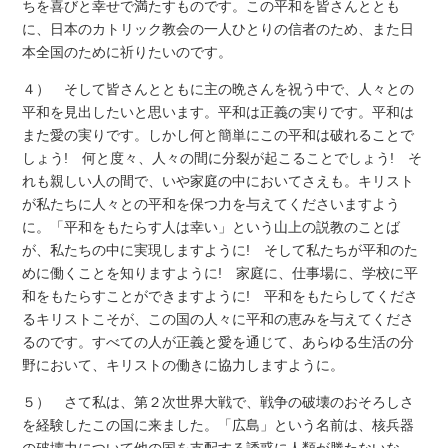
ちを喜びと幸せで満たすものです。この平和を皆さんととも
に、日本のカトリック教会の一人ひとりの信者のため、また日
本全国のために祈りたいのです。
４） そして皆さんとともに主の晩さんを祝う中で、人々との
平和を見出したいと思います。平和は正義の実りです。平和は
また愛の実りです。しかし何と簡単にこの平和は破れることで
しょう! 何と度々、人々の間に分裂が起こることでしょう! そ
れも親しい人の間で、いや家庭の中においてさえも。キリスト
が私たちに人々との平和を保つ力を与えてくださいますよう
に。「平和をもたらす人は幸い」という山上の説教のことば
が、私たちの中に実現しますように! そして私たちが平和のた
めに働くことを知りますように! 家庭に、仕事場に、学校に平
和をもたらすことができますように! 平和をもたらしてくださ
るキリストこそが、この国の人々に平和の恵みを与えてくださ
るのです。すべての人が正義と愛を通じて、あらゆる生活の分
野において、キリストの働きに協力しますように。
５） さて私は、第２次世界大戦で、戦争の破壊のおそろしさ
を経験したこの国に来ました。「広島」という名前は、核兵器