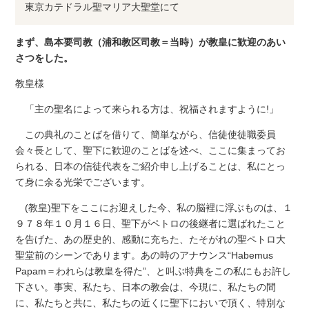
東京カテドラル聖マリア大聖堂にて
まず、島本要司教（浦和教区司教＝当時）が教皇に歓迎のあい
さつをした。
教皇様
「主の聖名によって来られる方は、祝福されますように!」
この典礼のことばを借りて、簡単ながら、信徒使徒職委員
会々長として、聖下に歓迎のことばを述べ、ここに集まってお
られる、日本の信徒代表をご紹介申し上げることは、私にとっ
て身に余る光栄でございます。
(教皇)聖下をここにお迎えした今、私の脳裡に浮ぶものは、１
９７８年１０月１６日、聖下がペトロの後継者に選ばれたこと
を告げた、あの歴史的、感動に充ちた、たそがれの聖ペトロ大
聖堂前のシーンであります。あの時のアナウンス“Habemus
Papam＝われらは教皇を得た”、と叫ぶ特典をこの私にもお許し
下さい。事実、私たち、日本の教会は、今現に、私たちの間
に、私たちと共に、私たちの近くに聖下においで頂く、特別な