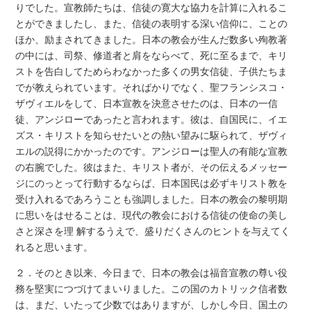
りでした。宣教師たちは、信徒の寛大な協力を計算に入れるこ
とができましたし、また、信徒の表明する深い信仰に、ことの
ほか、励まされてきました。日本の教会が生んだ数多い殉教著
の中には、司祭、修道者と肩をならべて、死に至るまで、キリ
ストを告白してためらわなかった多くの男女信徒、子供たちま
でが教えられています。そればかりでなく、聖フランシスコ・
ザヴィエルをして、日本宣教を決意させたのは、日本の一信
徒、アンジローであったと言われます。彼は、自国民に、イエ
ズス・キリストを知らせたいとの熱い望みに駆られて、ザヴィ
エルの説得にかかったのです。アンジローは聖人の有能な宣教
の右腕でした。彼はまた、キリスト者が、その伝えるメッセー
ジにのっとって行動するならば、日本国民は必ずキリスト教を
受け入れるであろうことも強調しました。日本の教会の黎明期
に思いをはせることは、現代の教会における信徒の使命の美し
さと深さを理 解するうえで、盛りだくさんのヒントを与えてく
れると思います。
２．そのとき以来、今日まで、日本の教会は福音宣教の尊い役
務を堅実につづけてまいりました。この国のカトリック信者数
は、まだ、いたって少数ではありますが、しかし今日、国土の