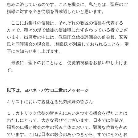
恵みに浴しているのです。これを機会に、私たちは、聖座のご
指導に対する全き従順を再確認したいと思います。
ここにお集りの信徒は、それぞれの教区の信徒を代表する
方々で、種々の形で信徒の使徒職にたずさわっている者でござ
います。出席者の中には、教皇庁立信徒評議会の前会員、安斉
氏と同評議会の現会員、,相良氏が列席しておられることを、聖
下にお知らせ申し上げます。
最後に、聖下のおことばと、使徒的祝福をお願い申し上げま
す。
以下は、ヨハネ・パウロ二世のメッセージ
キリストにおいて親愛なる兄弟姉妹の皆さん
１．カトリック信徒の皆さんにあいさつする機会を得たことは
わたしにとって、大きな喜びでございます。日本では信徒が、
福音の伝播と教会の生の営み全体において、顕著な位置を占め
ています。これは日本の教会のあかつきから、すでにそのとお