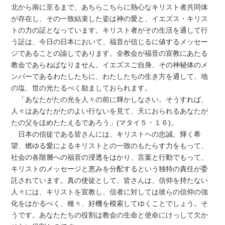
北から南に至るまで、あちらこちらに熱心なキリスト者共同体
が存在し、その一致結束した姿は神の愛と、イエズス・キリス
トの力の証となっています。キリスト者がその生活を通して行
う証は、今日の日本において、福音が信じるに値するメッセー
ジであることの諭しであります。全教会が福音の宣教にあたる
教会であらねばなりません。イエズスご自身、その神秘体のメ
ンバーであるわたしたちに、わたしたちの生き方を通して、地
の塩、世の光たるべく励ましておられます。
「あなたがたの光を人々の前に輝かしなさい。そうすれば、
人々はあなたがたのよい行ないを見て、天におられるあなたが
たの父をほめたたえるであろう」(マタイ５・１６)。
日本の信徒である皆さんには、キリストヘの忠誠、輝く希
望、燃ゆる愛によるキリストとの一致のもたらす力をもって、
社会の各階層への福音の浸透をはかり、言葉と行動でもって、
キリストのメッセージと恵みを分配するという独特の責任が委
託されています。真の使徒として、皆さんは、信仰を持たない
人々には、キリストを宣教し、信者に対しては彼らの信仰の強
化をはかるべく、種々、好機を模索してゆくことでしょう。そ
うです。あなたたちの役割は教会の生命と使命にけっして欠か