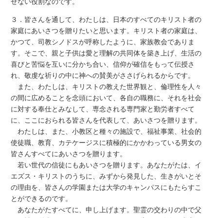
せない役割なのです。
３．皆さんを通して、わたしは、日本のすべてのキリスト者の
家庭にあいさつを贈りたいと思います。キリスト者の家庭は、
かつて、司教シノドスが呼称したように、家族教会でありま
す。そこで、親と子供は愛と理解の共同体を築き上げ、生活の
喜びと苦悩を互いに分かち合い、信仰が確信をもって伝授さ
れ、敬虔な祈りの中に神への賛美がささげられるからです。
また、わたしは、キリストの教えた世界観と、倫理性を人々
の間に広めることを念頭において、各自の職務に、それを社会
に対する奉仕とみなして、専念される専門家と勤労者すべて
に、ここにおられる皆さんを代表して、あいさつを贈ります。
わたしは、また、小教区と種々の施設で、福祉事業、社会的
使徒職、教育、カテケージスに積極的にかかわっている男女の
皆さんすべてにあいさつを贈ります。
若い世代の信徒にもあいさつを贈ります。あなたがたは、イ
エズス・キリストのうちに、みずから発見した、生きがいとそ
の理由を、皆さんの学園または大学のキャンパスにもたらすこ
とができるのです。
あなたがたすべてに、申し上げます。聖霊の交わりの中で父