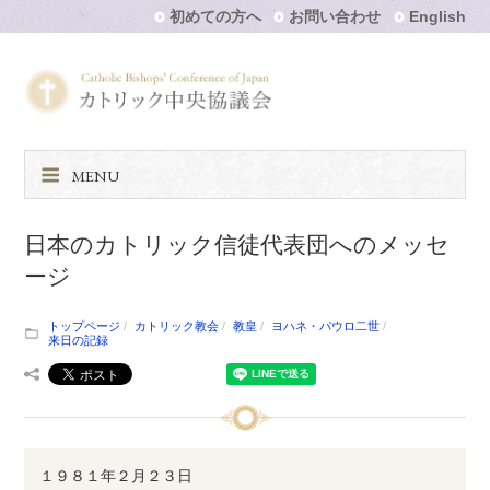
初めての方へ
お問い合わせ
English
MENU
日本のカトリック信徒代表団へのメッセ
ージ
トップページ
カトリック教会
教皇
ヨハネ・パウロ二世
来日の記録
１９８１年２月２３日