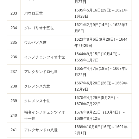
月27日
1605年5月16日(29日)～1621年
233
パウロ五世
1月28日
1621年2月9日(14日)～1623年7
234
グレゴリオ十五世
月8日
1623年8月6日(9月29日)～1644
235
ウルバノ八世
年7月29日
1644年9月15日(10月4日)～
236
インノチェンツィオ十世
1655年1月7日
1655年4月7日(18日)～1667年5
237
アレクサンドロ七世
月22日
1667年6月20日(26日)～1669年
238
クレメンス九世
12月9日
1670年4月29日(5月2日) ～
239
クレメンス十世
1676年7月22日
福者インノチェンツィオ
1676年9月21日（10月4日）～
240
十一世
1689年8月12日
1689年10月6日(16日)～1691年
241
アレクサンドロ八世
2月1日