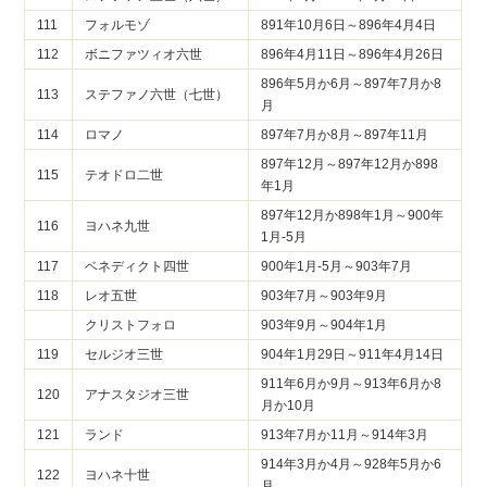
111
フォルモゾ
891年10月6日～896年4月4日
112
ボニファツィオ六世
896年4月11日～896年4月26日
896年5月か6月～897年7月か8
113
ステファノ六世（七世）
月
114
ロマノ
897年7月か8月～897年11月
897年12月～897年12月か898
115
テオドロ二世
年1月
897年12月か898年1月～900年
116
ヨハネ九世
1月-5月
117
ベネディクト四世
900年1月-5月～903年7月
118
レオ五世
903年7月～903年9月
クリストフォロ
903年9月～904年1月
119
セルジオ三世
904年1月29日～911年4月14日
911年6月か9月～913年6月か8
120
アナスタジオ三世
月か10月
121
ランド
913年7月か11月～914年3月
914年3月か4月～928年5月か6
122
ヨハネ十世
月