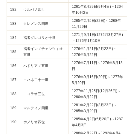
1261年8月29日(9月4日)～1264
182
ウルバノ四世
年10月2日
1265年2月5日(22日)～1268年
183
クレメンス四世
11月29日
1271月9月1日(1272月3月27日)
184
福者グレゴリオ十世
～1276年1月10日
福者インノチェンツィオ
1276年1月21日(2月22日)～
185
五世
1276年6月22日
1276年7月11日～1276年8月18
186
ハドリアノ五世
日
1276年9月16日(20日)～1277年
187
ヨハネ二十一世
5月20日
1277年11月25日(12月26日)～
188
ニコラオ三世
1280年8月22日
1281年2月22日(3月23日)～
189
マルティノ四世
1285年3月29日
1285年4月2日(5月20日)～1287
190
ホノリオ四世
年4月3日
1288年2月22日～1292年4月4