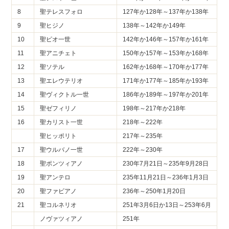
8
聖テレスフォロ
127年か128年～137年か138年
9
聖ヒジノ
138年～142年か149年
10
聖ピオ一世
142年か146年～157年か161年
11
聖アニチェト
150年か157年～153年か168年
12
聖ソテル
162年か168年～170年か177年
13
聖エレウテリオ
171年か177年～185年か193年
14
聖ヴィクトル一世
186年か189年～197年か201年
15
聖ゼフィリノ
198年～217年か218年
16
聖カリスト一世
218年～222年
聖ヒッポリト
217年～235年
17
聖ウルバノ一世
222年～230年
18
聖ポンツィアノ
230年7月21日～235年9月28日
19
聖アンテロ
235年11月21日～236年1月3日
20
聖ファビアノ
236年～250年1月20日
21
聖コルネリオ
251年3月6日か13日～253年6月
ノヴァツィアノ
251年