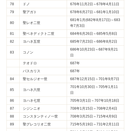
78
ドノ
676年11月2日～678年4月11日
79
聖アガト
678年6月27日～681年1月10日
681年1月(682年8月17日)～683
80
聖レオ二世
年7月3日
81
聖ベネディクト二世
684年6月26日～685年5月8日
82
ヨハネ五世
685年7月23日～686年8月2日
686年10月23日～687年9月21
83
コノン
日
テオドロ
687年
パスカリス
687年
84
聖セルジオ一世
687年12月15日～701年9月7日
701年10月30日～705年1月11
85
ヨハネ六世
日
86
ヨハネ七世
705年3月1日～707年10月18日
87
シジンニオ
708年1月15日～708年2月4日
88
コンスタンティノ一世
708年3月25日～715年4月9日
89
聖グレコリオ二世
715年5月19日～731年2月11日