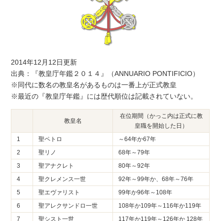
2014年12月12日更新
出典：『教皇庁年鑑２０１４』（ANNUARIO PONTIFICIO）
※同代に数名の教皇名があるものは一番上が正式教皇
※最近の『教皇庁年鑑』には歴代順位は記載されていない。
在位期間（かっこ内は正式に教
教皇名
皇職を開始した日）
1
聖ペトロ
～64年か67年
2
聖リノ
68年～79年
3
聖アナクレト
80年～92年
4
聖クレメンス一世
92年～99年か、68年～76年
5
聖エヴァリスト
99年か96年～108年
6
聖アレクサンドロ一世
108年か109年～116年か119年
7
聖シスト一世
117年か119年～126年か 128年