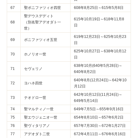
67
聖ボニファツィオ四世
608年8月25日～615年5月8日
聖デウスデディト
615年10月19日～618年11月8
68
（別名聖アデオダト一
日
世）
619年12月23日～625年10月23
69
ボニファツィオ五世
日
625年10月27日～638年10月12
70
ホノリオ一世
日
638年10月(640年5月28日)～
71
セヴェリノ
640年8月2日
640年8月(12月24日)～642年10
72
ヨハネ四世
月12日
642年10月12日(11月24日)～
73
テオドロ一世
649年5月14日
74
聖マルティノ一世
649年7月5日～655年9月16日
75
聖エウジェニオ一世
654年8月10日～657年6月2日
76
聖ヴィタリアノ
657年7月30日～672年1月27日
77
アデオダト二世
672年4月11日～676年6月16日