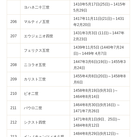
1410年5月17日(25日)～1415年
ヨハネ二十三世
5月29日
1417年11月11日(21日)～1431
206
マルティノ五世
年2月20日
1431年3月3日 (11日)～1447年
207
エウジェニオ四世
2月23日
1439年11月5日 (1440年7月24
フェリクス五世
日)～1449年 4月7日
1447年3月6日(19日)～1455年3
208
ニコラオ五世
月24日
1455年4月8日(20日)～1458年8
209
カリスト三世
月6日
1458年8月19日(9月3日 )～
210
ピオ二世
1464年8月14日
1464年8月30日(9月16日) ～
211
パウロ二世
1471年7月26日
1471年8月1日(9日、25日)～
212
シクスト四世
1484年8月12日
1484年8月29日(9月12日)～
213
インノチェンツィオ八世