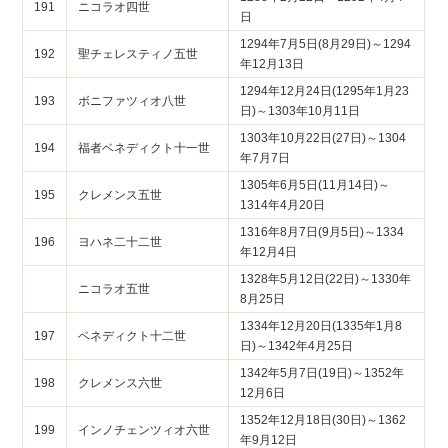
191
ニコラオ四世
日
1294年7月5日(8月29日)～1294
192
聖チェレスティノ五世
年12月13日
1294年12月24日(1295年1月23
193
ボニファツィオ八世
日)～1303年10月11日
1303年10月22日(27日)～1304
194
福者ベネディクト十一世
年7月7日
1305年6月5日(11月14日)～
195
クレメンス五世
1314年4月20日
1316年8月7日(9月5日)～1334
196
ヨハネ二十二世
年12月4日
1328年5月12日(22日)～1330年
ニコラオ五世
8月25日
1334年12月20日(1335年1月8
197
ベネディクト十二世
日)～1342年4月25日
1342年5月7日(19日)～1352年
198
クレメンス六世
12月6日
1352年12月18日(30日)～1362
199
インノチェンツィオ六世
年9月12日