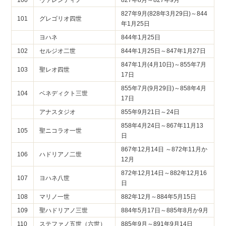
827年9月(828年3月29日)～844
101
グレゴリオ四世
年1月25日
ヨハネ
844年1月25日
102
セルジオ二世
844年1月25日～847年1月27日
847年1月(4月10日)～855年7月
103
聖レオ四世
17日
855年7月(9月29日)～858年4月
104
ベネディクト三世
17日
アナスタジオ
855年9月21日～24日
858年4月24日～867年11月13
105
聖ニコラオ一世
日
867年12月14日 ～872年11月か
106
ハドリアノ二世
12月
872年12月14日～882年12月16
107
ヨハネ八世
日
108
マリノ一世
882年12月～884年5月15日
109
聖ハドリアノ三世
884年5月17日～885年8月か9月
110
ステファノ五世（六世）
885年9月～891年9月14日