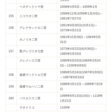
ベネディクト十世
1058年4月5日～1059年1月
1058年12月(1059年1月24日)～
155
ニコラオ二世
1061年7月27日
1061年9月30日(10月1日)～
156
アレクサンドロ二世
1073年4月21日
1061年10月28日～1064年5月
ホノリオ二世
31日
1073年4月22日(6月30日)～
157
聖グレゴリオ七世
1085年5月25日
クレメンス三世
1080年6月25日(1084年3月24
日)～1100年9月8日
1086年5月24日(1087年5月9日)
158
福者ヴィクトル三世
～1087年9月16日
1088年3月12日～1099年7月29
159
福者ウルバノ二世
日
1099年8月13日(14日)～1118年
160
パスカリス二世
1月21日
テオドリコ
1100年