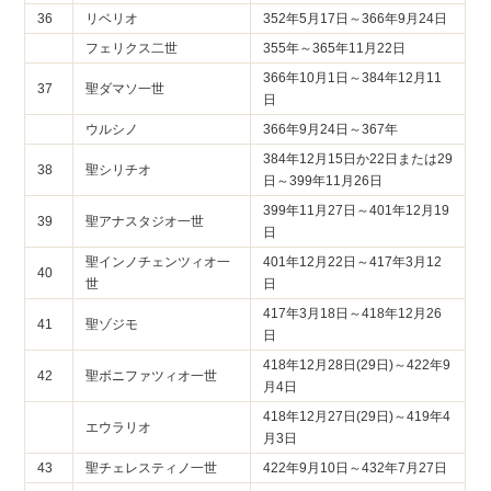
36
リベリオ
352年5月17日～366年9月24日
フェリクス二世
355年～365年11月22日
366年10月1日～384年12月11
37
聖ダマソ一世
日
ウルシノ
366年9月24日～367年
384年12月15日か22日または29
38
聖シリチオ
日～399年11月26日
399年11月27日～401年12月19
39
聖アナスタジオ一世
日
聖インノチェンツィオ一
401年12月22日～417年3月12
40
世
日
417年3月18日～418年12月26
41
聖ゾジモ
日
418年12月28日(29日)～422年9
42
聖ボニファツィオ一世
月4日
418年12月27日(29日)～419年4
エウラリオ
月3日
43
聖チェレスティノ一世
422年9月10日～432年7月27日