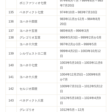
974年6月-7月？984年8月～985
ボニファツィオ七世
年7月20日
135
ベネディクト七世
974年10月～983年7月10日
983年11月か12月～984年8月
136
ヨハネ十四世
20日
137
ヨハネ十五世
985年8月～996年3月
138
グレゴリオ五世
996年5月3日～999年2月か3月
ヨハネ十六世
997年2月か3月～998年5月
999年4月2日～1003年10月12
139
シルヴェストロ二世
日
1003年5月16日～1003年11月6
140
ヨハネ十七世
日
1004年12月25日～1009年6月
141
ヨハネ十八世
か7月
1009年7月31日～1012年5月12
142
セルジオ四世
日
1012年5月18日～1024年4月9
143
ベネディクト八世
日
グレゴリオ
1012年5月～12月