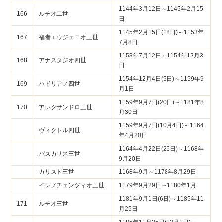
1144年3月12日～1145年2月15
166
ルチオ二世
日
1145年2月15日(18日)～1153年
167
福者エウジェニオ三世
7月8日
1153年7月12日～1154年12月3
168
アナスタジオ四世
日
1154年12月4日(5日)～1159年9
169
ハドリアノ四世
月1日
1159年9月7日(20日)～1181年8
170
アレクサンドロ三世
月30日
1159年9月7日(10月4日)～1164
ヴィクトル四世
年4月20日
1164年4月22日(26日)～1168年
パスカリス三世
9月20日
カリスト三世
1168年9月～1178年8月29日
インノチェンツィオ三世
1179年9月29日～1180年1月
1181年9月1日(6日)～1185年11
171
ルチオ三世
月25日
1185年11月25日(12月1日)～