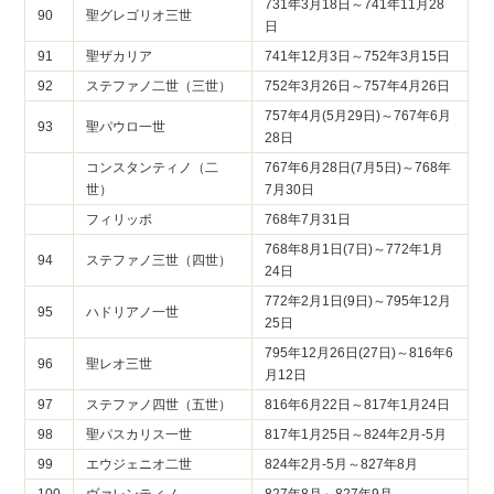
731年3月18日～741年11月28
90
聖グレゴリオ三世
日
91
聖ザカリア
741年12月3日～752年3月15日
92
ステファノ二世（三世）
752年3月26日～757年4月26日
757年4月(5月29日)～767年6月
93
聖パウロ一世
28日
コンスタンティノ（二
767年6月28日(7月5日)～768年
世）
7月30日
フィリッポ
768年7月31日
768年8月1日(7日)～772年1月
94
ステファノ三世（四世）
24日
772年2月1日(9日)～795年12月
95
ハドリアノ一世
25日
795年12月26日(27日)～816年6
96
聖レオ三世
月12日
97
ステファノ四世（五世）
816年6月22日～817年1月24日
98
聖パスカリス一世
817年1月25日～824年2月-5月
99
エウジェニオ二世
824年2月-5月～827年8月
100
ヴァレンティノ
827年8月～827年9月