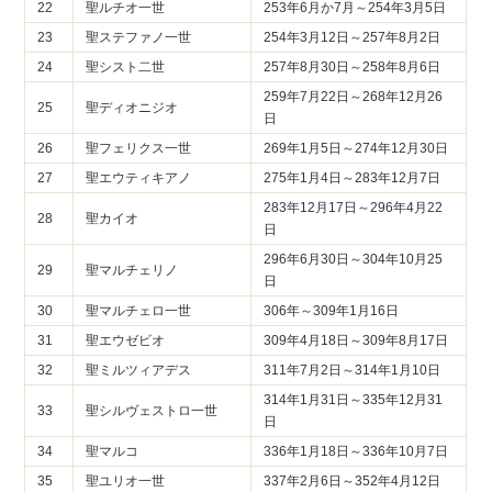
22
聖ルチオ一世
253年6月か7月～254年3月5日
23
聖ステファノ一世
254年3月12日～257年8月2日
24
聖シスト二世
257年8月30日～258年8月6日
259年7月22日～268年12月26
25
聖ディオニジオ
日
26
聖フェリクス一世
269年1月5日～274年12月30日
27
聖エウティキアノ
275年1月4日～283年12月7日
283年12月17日～296年4月22
28
聖カイオ
日
296年6月30日～304年10月25
29
聖マルチェリノ
日
30
聖マルチェロ一世
306年～309年1月16日
31
聖エウゼビオ
309年4月18日～309年8月17日
32
聖ミルツィアデス
311年7月2日～314年1月10日
314年1月31日～335年12月31
33
聖シルヴェストロ一世
日
34
聖マルコ
336年1月18日～336年10月7日
35
聖ユリオ一世
337年2月6日～352年4月12日