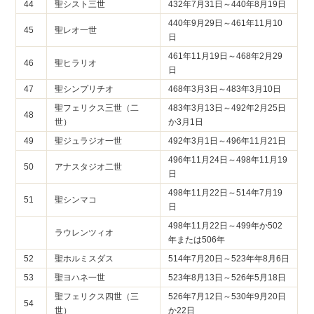
44
聖シスト三世
432年7月31日～440年8月19日
440年9月29日～461年11月10
45
聖レオ一世
日
461年11月19日～468年2月29
46
聖ヒラリオ
日
47
聖シンプリチオ
468年3月3日～483年3月10日
聖フェリクス三世（二
483年3月13日～492年2月25日
48
世）
か3月1日
49
聖ジュラジオ一世
492年3月1日～496年11月21日
496年11月24日～498年11月19
50
アナスタジオ二世
日
498年11月22日～514年7月19
51
聖シンマコ
日
498年11月22日～499年か502
ラウレンツィオ
年または506年
52
聖ホルミスダス
514年7月20日～523年年8月6日
53
聖ヨハネ一世
523年8月13日～526年5月18日
聖フェリクス四世（三
526年7月12日～530年9月20日
54
世）
か22日