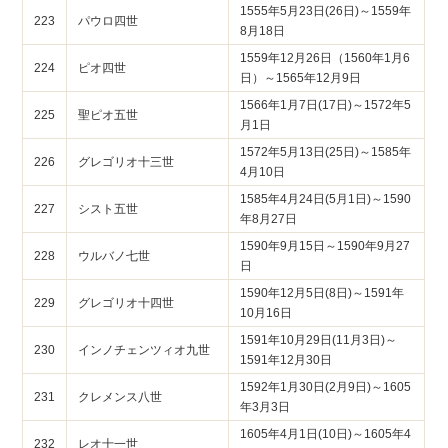
1555年5月23日(26日)～1559年
223
パウロ四世
8月18日
1559年12月26日（1560年1月6
224
ピオ四世
日）～1565年12月9日
1566年1月7日(17日)～1572年5
225
聖ピオ五世
月1日
1572年5月13日(25日)～1585年
226
グレゴリオ十三世
4月10日
1585年4月24日(5月1日)～1590
227
シスト五世
年8月27日
1590年9月15日～1590年9月27
228
ウルバノ七世
日
1590年12月5日(8日)～1591年
229
グレゴリオ十四世
10月16日
1591年10月29日(11月3日)～
230
インノチェンツィオ九世
1591年12月30日
1592年1月30日(2月9日)～1605
231
クレメンス八世
年3月3日
1605年4月1日(10日)～1605年4
232
レオ十一世