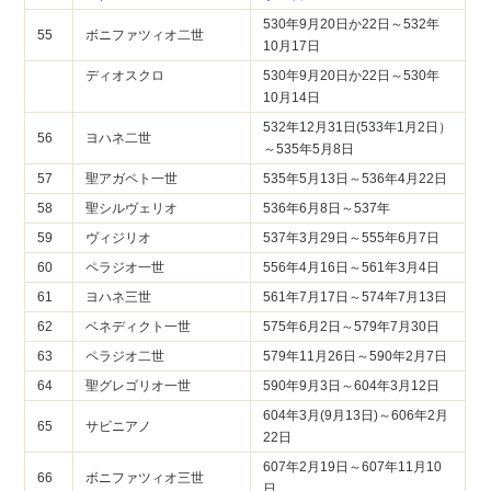
530年9月20日か22日～532年
55
ボニファツィオ二世
10月17日
ディオスクロ
530年9月20日か22日～530年
10月14日
532年12月31日(533年1月2日）
56
ヨハネ二世
～535年5月8日
57
聖アガペト一世
535年5月13日～536年4月22日
58
聖シルヴェリオ
536年6月8日～537年
59
ヴィジリオ
537年3月29日～555年6月7日
60
ペラジオ一世
556年4月16日～561年3月4日
61
ヨハネ三世
561年7月17日～574年7月13日
62
ベネディクト一世
575年6月2日～579年7月30日
63
ペラジオ二世
579年11月26日～590年2月7日
64
聖グレゴリオ一世
590年9月3日～604年3月12日
604年3月(9月13日)～606年2月
65
サビニアノ
22日
607年2月19日～607年11月10
66
ボニファツィオ三世
日