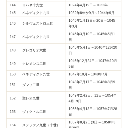
144
ヨハネ十九世
1024年4月19日～1032年
145
ベネディクト九世
1032年8年か9月～1044年9月
1045年1月13日か20日～1045
146
シルヴェストロ三世
年3月
1045年3月10日～1045年5月1
147
ベネディクト九世
日
1045年5月1日～1046年12月20
148
グレゴリオ六世
日
1046年12月24日～1047年10月
149
クレメンス二世
9日
150
ベネディクト九世
1047年10月～1048年7月
1048年7月17日～1048年8月9
151
ダマソ二世
日
1049年2月2日、12日～1054年
152
聖レオ九世
4月19日
1055年4月13日～1057年7月28
153
ヴィクトル二世
日
1057年8月2日(3日)～1058年3
154
ステファノ九世（十世）
月29日