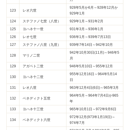
928年5月か6月～928年12月か
123
レオ六世
929年1月
124
ステファノ七世（八世）
929年1月～931年2月
125
ヨハネ十一世
931年3月～936年1月
126
レオ七世
936年1月～939年7月13日
127
ステファノ八世（九世）
939年7年14日～942年10月
942年10月30日(11月)～946年5
128
マリノ二世
月
129
アガペト二世
946年5月10日～955年12月
955年12月16日～964年5月14
130
ヨハネ十二世
日
131
レオ八世
963年12月4日(6日)～965年3月
964年5月～964年7月4日か965
132
ベネディクト五世
年
133
ヨハネ十三世
965年10月1日～972年9月6日
972年12月(973年1月19日)～
134
ベネディクト六世
974年7月