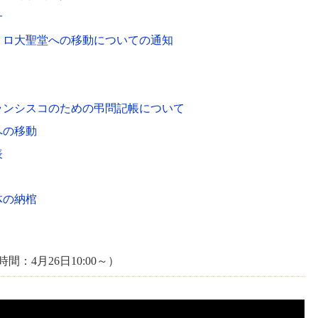
サ
トロ大聖堂への移動についての通知
ランシスコのための弔問記帳について
への移動
表
体の納棺
：4月26日10:00～）