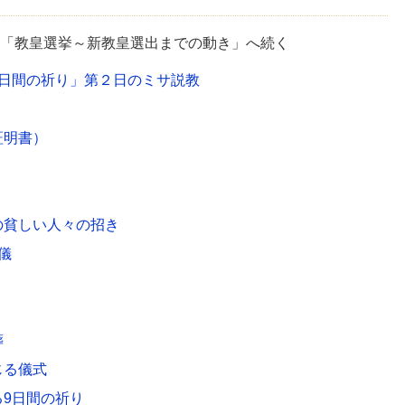
「教皇選挙～新教皇選出までの動き」へ続く
9日間の祈り」第２日のミサ説教
証明書）
の貧しい人々の招き
儀
葬
じる儀式
9日間の祈り