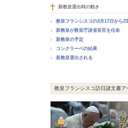
新教皇選出時の動き
教皇フランシスコの3月17日から2
新教皇が教皇庁諸省長官を任命
新教皇の予定
コンクラーベの結果
新教皇選出される
教皇フランシスコ訪日諸文書ア