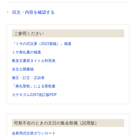
目次・内容を確認する
ご参照ください
『ミサの式次第（2022新版）』補遺
ミサ典礼書の補遺
教皇文書原タイトル対照表
全文公開書籍
修正・訂正・正誤表
『典礼聖歌』による聖歌案
カテキズム2267改訂版PDF
司祭不在のときの主日の集会祭儀（試用版）
会衆用式次第ダウンロード