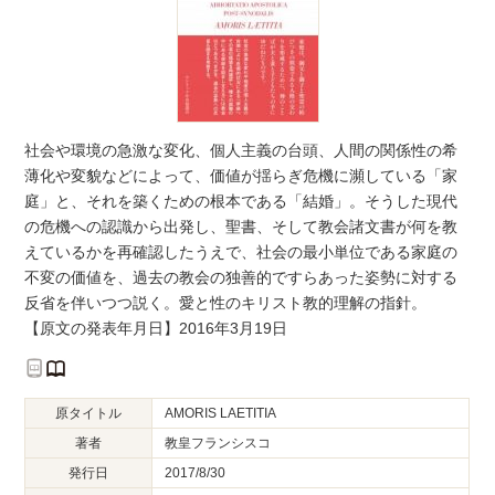
社会や環境の急激な変化、個人主義の台頭、人間の関係性の希
薄化や変貌などによって、価値が揺らぎ危機に瀕している「家
庭」と、それを築くための根本である「結婚」。そうした現代
の危機への認識から出発し、聖書、そして教会諸文書が何を教
えているかを再確認したうえで、社会の最小単位である家庭の
不変の価値を、過去の教会の独善的ですらあった姿勢に対する
反省を伴いつつ説く。愛と性のキリスト教的理解の指針。
【原文の発表年月日】2016年3月19日
原タイトル
AMORIS LAETITIA
著者
教皇フランシスコ
発行日
2017/8/30