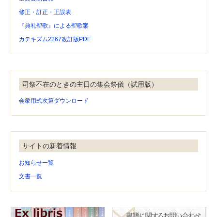
修正・訂正・正誤表
『典礼聖歌』による聖歌案
カテキズム2267改訂版PDF
司祭不在のときの主日の集会祭儀（試用版）
会衆用式次第ダウンロード
サイトの新着情報
お知らせ一覧
文書一覧