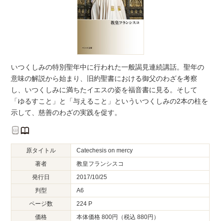
いつくしみの特別聖年中に行われた一般謁見連続講話。聖年の
意味の解説から始まり、旧約聖書における御父のわざを考察
し、いつくしみに満ちたイエスの姿を福音書に見る。そして
「ゆるすこと」と「与えること」といういつくしみの2本の柱を
示して、慈善のわざの実践を促す。
原タイトル
Catechesis on mercy
著者
教皇フランシスコ
発行日
2017/10/25
判型
A6
ページ数
224 P
価格
本体価格 800円（税込 880円）