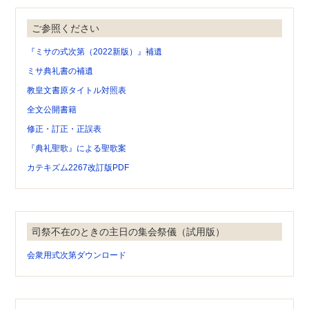
ご参照ください
『ミサの式次第（2022新版）』補遺
ミサ典礼書の補遺
教皇文書原タイトル対照表
全文公開書籍
修正・訂正・正誤表
『典礼聖歌』による聖歌案
カテキズム2267改訂版PDF
司祭不在のときの主日の集会祭儀（試用版）
会衆用式次第ダウンロード