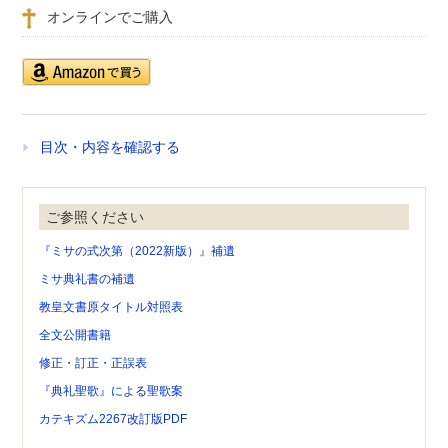
オンラインでご購入
目次・内容を確認する
ご参照ください
『ミサの式次第（2022新版）』補遺
ミサ典礼書の補遺
教皇文書原タイトル対照表
全文公開書籍
修正・訂正・正誤表
『典礼聖歌』による聖歌案
カテキズム2267改訂版PDF