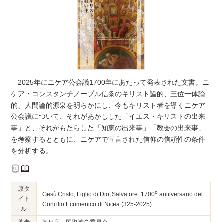
2025年にニケア公会議1700年にあたって発表された文書。ニ
ケア・コンスタンチノープル信条のキリスト論的、三位一体論
的、人間論的源泉を明らかにし、今もキリスト者を導くニケア
公会議について、それがあかしした「イエス・キリストの出来
事」と、それがもたらした「知恵の出来事」「教会の出来事」
を考察するとともに、ニケアで宣言された信仰の信頼性の条件
を分析する。
原タ
o
Gesù Cristo, Figlio di Dio, Salvatore: 1700
anniversario del
イト
Concilio Ecumenico di Nicea (325-2025)
ル
著者
教皇庁 国際神学委員会