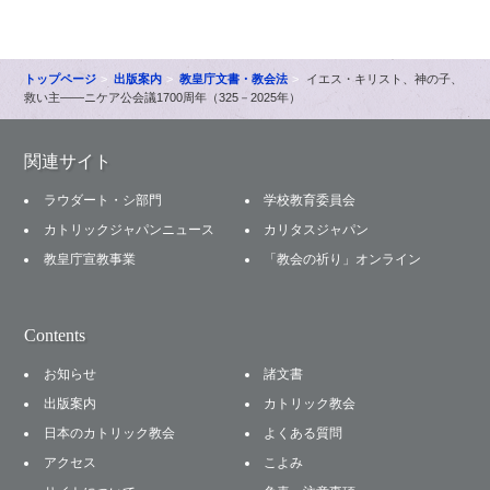
トップページ
出版案内
教皇庁文書・教会法
イエス・キリスト、神の子、
救い主――ニケア公会議1700周年（325－2025年）
関連サイト
ラウダート・シ部門
学校教育委員会
カトリックジャパンニュース
カリタスジャパン
教皇庁宣教事業
「教会の祈り」オンライン
Contents
お知らせ
諸文書
出版案内
カトリック教会
日本のカトリック教会
よくある質問
アクセス
こよみ