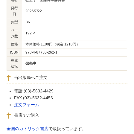
発行
2026/7/22
日
判型
B6
ペー
192 P
ジ数
価格
本体価格 1100円（税込 1210円）
ISBN
978-4-87750-262-1
在庫
発売中
状況
当出版局へご注文
電話 (03)-5632-4429
FAX (03)-5632-4456
注文フォーム
書店でご購入
全国のカトリック書店
で取扱っています。