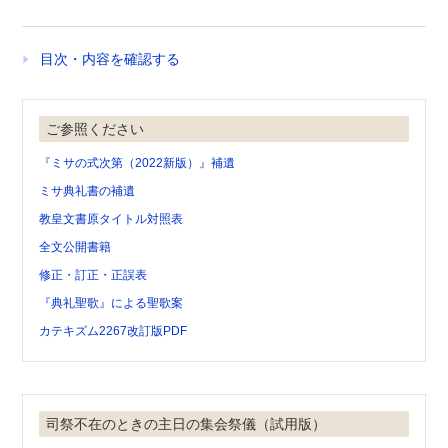
目次・内容を確認する
ご参照ください
『ミサの式次第（2022新版）』補遺
ミサ典礼書の補遺
教皇文書原タイトル対照表
全文公開書籍
修正・訂正・正誤表
『典礼聖歌』による聖歌案
カテキズム2267改訂版PDF
司祭不在のときの主日の集会祭儀（試用版）