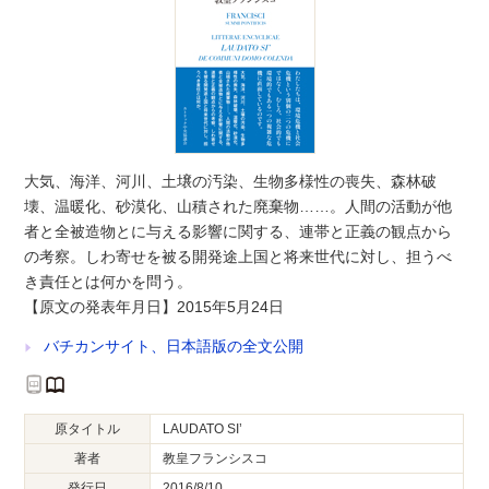
大気、海洋、河川、土壌の汚染、生物多様性の喪失、森林破
壊、温暖化、砂漠化、山積された廃棄物……。人間の活動が他
者と全被造物とに与える影響に関する、連帯と正義の観点から
の考察。しわ寄せを被る開発途上国と将来世代に対し、担うべ
き責任とは何かを問う。
【原文の発表年月日】2015年5月24日
バチカンサイト、日本語版の全文公開
原タイトル
LAUDATO SI’
著者
教皇フランシスコ
発行日
2016/8/10