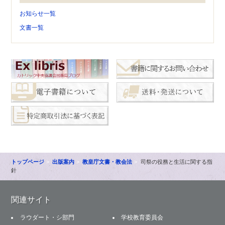
お知らせ一覧
文書一覧
トップページ
出版案内
教皇庁文書・教会法
司祭の役務と生活に関する指
針
関連サイト
ラウダート・シ部門
学校教育委員会