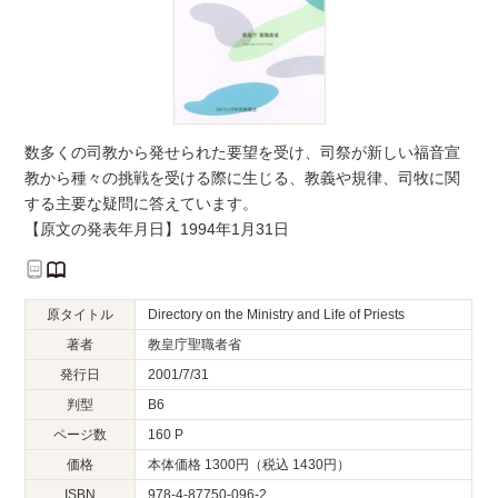
数多くの司教から発せられた要望を受け、司祭が新しい福音宣
教から種々の挑戦を受ける際に生じる、教義や規律、司牧に関
する主要な疑問に答えています。
【原文の発表年月日】1994年1月31日
原タイトル
Directory on the Ministry and Life of Priests
著者
教皇庁聖職者省
発行日
2001/7/31
判型
B6
ページ数
160 P
価格
本体価格 1300円（税込 1430円）
ISBN
978-4-87750-096-2