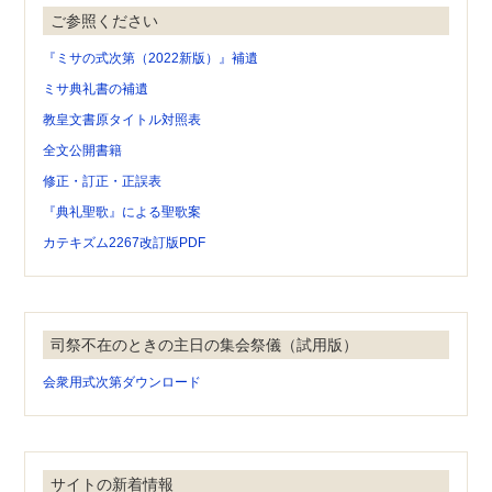
ご参照ください
『ミサの式次第（2022新版）』補遺
ミサ典礼書の補遺
教皇文書原タイトル対照表
全文公開書籍
修正・訂正・正誤表
『典礼聖歌』による聖歌案
カテキズム2267改訂版PDF
司祭不在のときの主日の集会祭儀（試用版）
会衆用式次第ダウンロード
サイトの新着情報