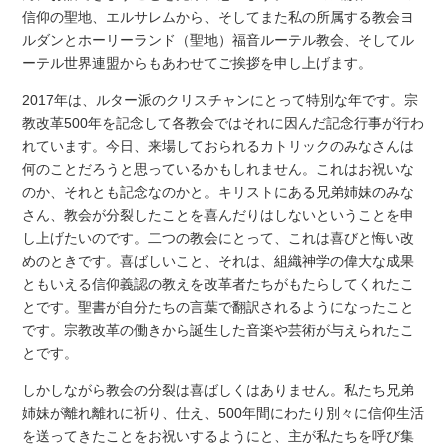
信仰の聖地、エルサレムから、そしてまた私の所属する教会ヨ
ルダンとホーリーランド（聖地）福音ルーテル教会、そしてル
ーテル世界連盟からもあわせてご挨拶を申し上げます。
2017年は、ルター派のクリスチャンにとって特別な年です。宗
教改革500年を記念して各教会ではそれに因んだ記念行事が行わ
れています。今日、来場しておられるカトリックのみなさんは
何のことだろうと思っているかもしれません。これはお祝いな
のか、それとも記念なのかと。キリストにある兄弟姉妹のみな
さん、教会が分裂したことを喜んだりはしないということを申
し上げたいのです。二つの教会にとって、これは喜びと悔い改
めのときです。喜ばしいこと、それは、組織神学の偉大な成果
ともいえる信仰義認の教えを改革者たちがもたらしてくれたこ
とです。聖書が自分たちの言葉で翻訳されるようになったこと
です。宗教改革の働きから誕生した音楽や芸術が与えられたこ
とです。
しかしながら教会の分裂は喜ばしくはありません。私たち兄弟
姉妹が離れ離れに祈り、仕え、500年間にわたり別々に信仰生活
を送ってきたことをお祝いするようにと、主が私たちを呼び集