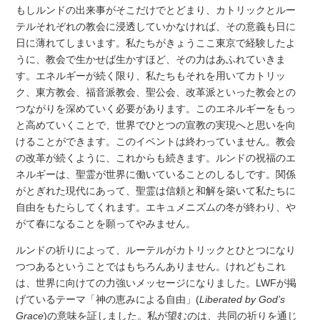
もしルンドの出来事がそこだけでとどまり、カトリックとルー
テルそれぞれの教会に浸透していかなければ、その意義も日に
日に薄れてしまいます。私たちがきょうここ東京で経験したよ
うに、教会で生かせば生かすほど、その力はあふれていきま
す。エネルギーが続く限り、私たちもそれを用いてカトリッ
ク、東方教会、福音派教会、聖公会、改革派といった教会との
つながりを深めていく必要があります。このエネルギーをもっ
と高めていくことで、世界でひとつの宣教の実現へと思いを向
けることができます。このイベントは終わっていません。教会
の改革が続くように、これからも続きます。ルンドの祝福のエ
ネルギーは、聖霊が世界に働いていることのしるしです。関係
がとぎれた現代にあって、聖霊は信頼と和解を築いて私たちに
自由をもたらしてくれます。エキュメニズムの冬が終わり、や
がて春になることを願ってやみません。
ルンドの祈りによって、ルーテルがカトリックとひとつになり
つつあるということではもちろんありません。けれどもこれ
は、世界に向けての力強いメッセージになりました。LWFが掲
げているテーマ「神の恵みによる自由」(
Liberated by God’s
Grace
)の意味を証しました。私が望むのは、共同の祈りを通じ