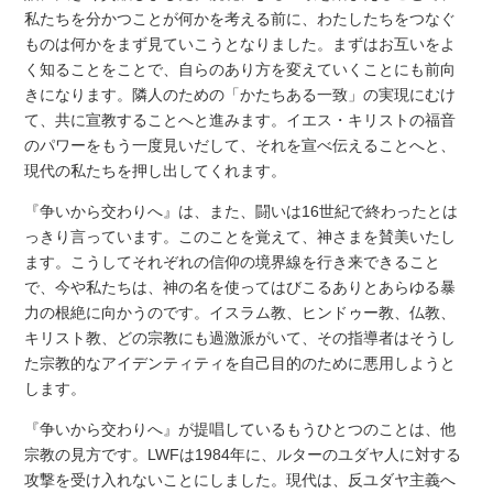
私たちを分かつことが何かを考える前に、わたしたちをつなぐ
ものは何かをまず見ていこうとなりました。まずはお互いをよ
く知ることをことで、自らのあり方を変えていくことにも前向
きになります。隣人のための「かたちある一致」の実現にむけ
て、共に宣教することへと進みます。イエス・キリストの福音
のパワーをもう一度見いだして、それを宣べ伝えることへと、
現代の私たちを押し出してくれます。
『争いから交わりへ』は、また、闘いは16世紀で終わったとは
っきり言っています。このことを覚えて、神さまを賛美いたし
ます。こうしてそれぞれの信仰の境界線を行き来できること
で、今や私たちは、神の名を使ってはびこるありとあらゆる暴
力の根絶に向かうのです。イスラム教、ヒンドゥー教、仏教、
キリスト教、どの宗教にも過激派がいて、その指導者はそうし
た宗教的なアイデンティティを自己目的のために悪用しようと
します。
『争いから交わりへ』が提唱しているもうひとつのことは、他
宗教の見方です。LWFは1984年に、ルターのユダヤ人に対する
攻撃を受け入れないことにしました。現代は、反ユダヤ主義へ