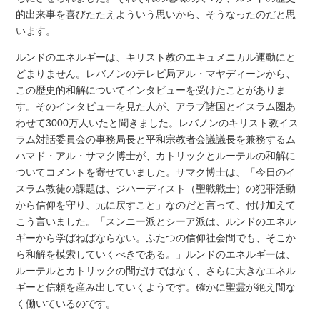
的出来事を喜びたたえよういう思いから、そうなったのだと思
います。
ルンドのエネルギーは、キリスト教のエキュメニカル運動にと
どまりません。レバノンのテレビ局アル・マヤディーンから、
この歴史的和解についてインタビューを受けたことがありま
す。そのインタビューを見た人が、アラブ諸国とイスラム圏あ
わせて3000万人いたと聞きました。レバノンのキリスト教イス
ラム対話委員会の事務局長と平和宗教者会議議長を兼務するム
ハマド・アル・サマク博士が、カトリックとルーテルの和解に
ついてコメントを寄せていました。サマク博士は、「今日のイ
スラム教徒の課題は、ジハーディスト（聖戦戦士）の犯罪活動
から信仰を守り、元に戻すこと」なのだと言って、付け加えて
こう言いました。「スンニー派とシーア派は、ルンドのエネル
ギーから学ばねばならない。ふたつの信仰社会間でも、そこか
ら和解を模索していくべきである。」ルンドのエネルギーは、
ルーテルとカトリックの間だけではなく、さらに大きなエネル
ギーと信頼を産み出していくようです。確かに聖霊が絶え間な
く働いているのです。