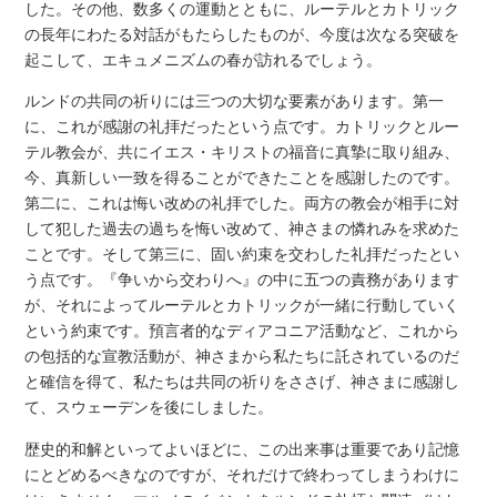
した。その他、数多くの運動とともに、ルーテルとカトリック
の長年にわたる対話がもたらしたものが、今度は次なる突破を
起こして、エキュメニズムの春が訪れるでしょう。
ルンドの共同の祈りには三つの大切な要素があります。第一
に、これが感謝の礼拝だったという点です。カトリックとルー
テル教会が、共にイエス・キリストの福音に真摯に取り組み、
今、真新しい一致を得ることができたことを感謝したのです。
第二に、これは悔い改めの礼拝でした。両方の教会が相手に対
して犯した過去の過ちを悔い改めて、神さまの憐れみを求めた
ことです。そして第三に、固い約束を交わした礼拝だったとい
う点です。『争いから交わりへ』の中に五つの責務があります
が、それによってルーテルとカトリックが一緒に行動していく
という約束です。預言者的なディアコニア活動など、これから
の包括的な宣教活動が、神さまから私たちに託されているのだ
と確信を得て、私たちは共同の祈りをささげ、神さまに感謝し
て、スウェーデンを後にしました。
歴史的和解といってよいほどに、この出来事は重要であり記憶
にとどめるべきなのですが、それだけで終わってしまうわけに