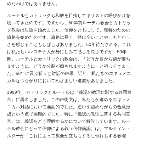
めたわけではありません。
ルーテルもカトリックも和解を目指してキリストの呼びかけを
聴いてきたのです。ですから、50年前ルーテル教会とカトリッ
ク教会は対話を始めました。信仰をともにして、理解のための
旅路を始めたのです。旅路は長く、時に辛いことや、もどかし
さを感じることもしばしばありました。50年待たされる。これ
は私たちパレスチナ人が身にしみて感じる長さですが、50年
間、ルーテルとカトリック両教会は、「どうか目から鱗が落ち
ますように、どうか分裂が癒されますように」と祈ってきまし
た。50年に及ぶ祈りと対話の結果、近年、私たちのエキュメニ
カルなつながりにおいてめざましい進展がありました。
1999年、カトリックとルーテルは『義認の教理に関する共同宣
言』に署名しました。この声明文は、私たちが進めるエキュメ
ニカル対話において画期的でした。違いを認めながらの合意形
成という点で画期的でした。特に『義認の教理に関する共同宣
言』は、義認をどう理解するかについて解説しています。ルー
テル教会にとって信仰による義（信仰義認）は、マルティン・
ルターが「これによって教会が立ちもするし倒れもする教理