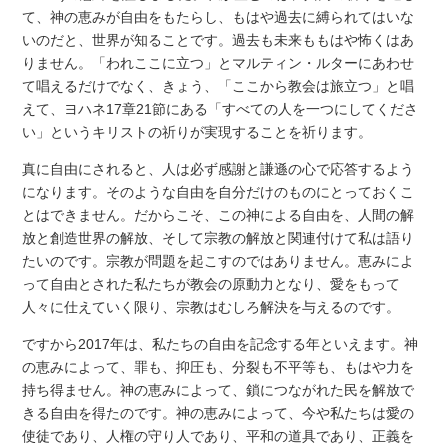
て、神の恵みが自由をもたらし、もはや過去に縛られてはいな
いのだと、世界が知ることです。過去も未来ももはや怖くはあ
りません。「われここに立つ」とマルティン・ルターにあわせ
て唱えるだけでなく、きょう、「ここから教会は旅立つ」と唱
えて、ヨハネ17章21節にある「すべての人を一つにしてくださ
い」というキリストの祈りが実現することを祈ります。
真に自由にされると、人は必ず感謝と謙遜の心で応答するよう
になります。そのような自由を自分だけのものにとっておくこ
とはできません。だからこそ、この神による自由を、人間の解
放と創造世界の解放、そして宗教の解放と関連付けて私は語り
たいのです。宗教が問題を起こすのではありません。恵みによ
って自由とされた私たちが教会の原動力となり、愛をもって
人々に仕えていく限り、宗教はむしろ解決を与えるのです。
ですから2017年は、私たちの自由を記念する年といえます。神
の恵みによって、罪も、抑圧も、分裂も不平等も、もはや力を
持ち得ません。神の恵みによって、鎖につながれた民を解放で
きる自由を得たのです。神の恵みによって、今や私たちは愛の
使徒であり、人権の守り人であり、平和の道具であり、正義を