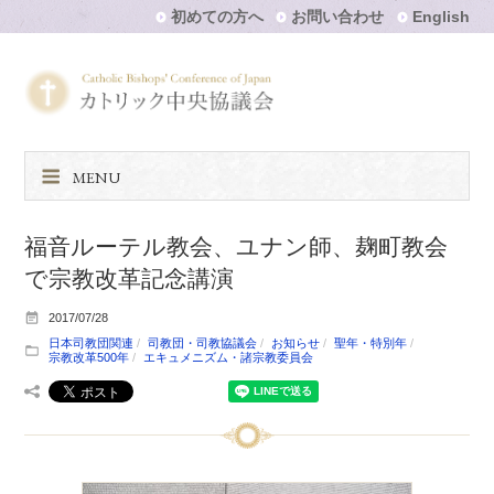
初めての方へ
お問い合わせ
English
MENU
福音ルーテル教会、ユナン師、麹町教会
で宗教改革記念講演
2017/07/28
日本司教団関連
司教団・司教協議会
お知らせ
聖年・特別年
宗教改革500年
エキュメニズム・諸宗教委員会