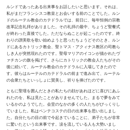
ルンドであったある出来事をお話したいと思います。それは、
私がまだフランシスコ教皇とお会いする前のことでした。ルン
ドのルーテル教会のカテドラルでは、前日に、毎年恒例の宗教
改革記念礼拝がありました。その礼拝の最中、ちょうど聖餐式
が終わった直後でした。ただならぬことが起こったのです。終
わりの讃美歌を歌い始めようと思ったちょうどそのとき、ルン
ドにあるカトリック教会、聖トマス・アクィナス教区の司教ら
しき人が突然現れたのです。聖母マリアのイコンが描かれたヴ
ァチカンの旗を掲げて、さらにカトリックの教会人たちがその
後に続いて、ルーテル教会のカテドラルに入場してきたので
す。彼らはルーテルのカテドラルの前まで進み出て、ルーテル
の会衆たちといっしょに賛美し、祈りを捧げたのです。
ともに聖壇を囲んだときの私たちの顔があれほどに喜びにあふ
れたのを、私は見たことがありませんでした。まるで夢をみて
いるかのようでした。会堂のなかの多くの人たちがびっくりし
ていました。私はペンテコステの日の出来事を思い出しまし
た。自分たちの目の前で今起きていることに、弟子たちが非常
に驚いたという出来事です。涙を流している人も大勢いまし