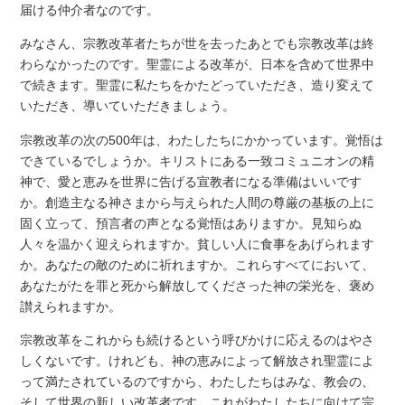
届ける仲介者なのです。
みなさん、宗教改革者たちが世を去ったあとでも宗教改革は終
わらなかったのです。聖霊による改革が、日本を含めて世界中
で続きます。聖霊に私たちをかたどっていただき、造り変えて
いただき、導いていただきましょう。
宗教改革の次の500年は、わたしたちにかかっています。覚悟は
できているでしょうか。キリストにある一致コミュニオンの精
神で、愛と恵みを世界に告げる宣教者になる準備はいいです
か。創造主なる神さまから与えられた人間の尊厳の基板の上に
固く立って、預言者の声となる覚悟はありますか。見知らぬ
人々を温かく迎えられますか。貧しい人に食事をあげられます
か。あなたの敵のために祈れますか。これらすべてにおいて、
あなたがたを罪と死から解放してくださった神の栄光を、褒め
讃えられますか。
宗教改革をこれからも続けるという呼びかけに応えるのはやさ
しくないです。けれども、神の恵みによって解放され聖霊によ
って満たされているのですから、わたしたちはみな、教会の、
そして世界の新しい改革者です。これがわたしたちに向けて宗