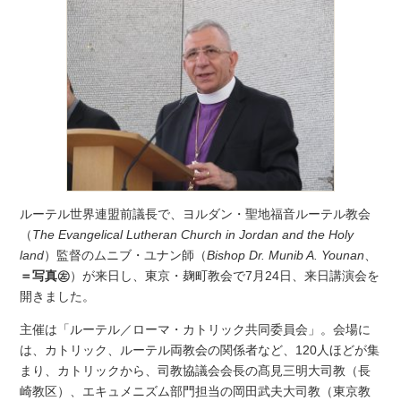
ルーテル世界連盟前議長で、ヨルダン・聖地福音ルーテル教会
（
The Evangelical Lutheran Church in Jordan and the Holy
land
）監督のムニブ・ユナン師（
Bishop Dr. Munib A. Younan
、
＝写真㊧
）が来日し、東京・麹町教会で7月24日、来日講演会を
開きました。
主催は「ルーテル／ローマ・カトリック共同委員会」。会場に
は、カトリック、ルーテル両教会の関係者など、120人ほどが集
まり、カトリックから、司教協議会会長の髙見三明大司教（長
崎教区）、エキュメニズム部門担当の岡田武夫大司教（東京教