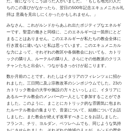
た。後になってこう語った人がいました。「もしも地元の人た
ちのこの喜びがなかったら、翌日の500年記念エキュメニカル礼
拝は 意義を見出しにくかったかもしれません。」
みなさん、これがルンドからあふれ出たポジティブなエネルギ
ーです。聖霊の働きと同様に、このエネルギーは一箇所にとど
まることはありません。このエネルギーが私たちの教会全体に
行き渡るに違いないと私は思っています。このエキュメニカル
な力によって、それぞれの教区や各個教会においても、カトリ
ックの隣り人、ルーテルの隣り人、さらにその他教派のクリス
チャンたちと出会い、つながるきっかけが起こります。
数か月前のことです。わたしはイタリアのフィレンツェに招か
れました。三日間に及ぶ宗教改革のシンポジウムでした。23の
カトリック教会の大学や施設の方々といっしょに、イタリアに
あるルーテル教会のメンバーの一人として参加することができ
ました。このように、まことにカトリック的な雰囲気に包まれ
たルーテル教会の集まりで、音楽について、結婚についてお話
しました。また教会が絶えず改革すべきことをお話しました。
フランス、チリ、ヨルダン、ベツレヘムでも、同じような気持
ちにさせられました。それぞれの地域の人々が、ルンドの歴史