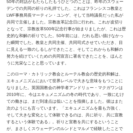
50年の対話がもたらしたもうひとつのことは、昨年のスウェー
デンでの共同の祈りの礼拝でした。これはフランシスコ教皇と
LWF事務局長マーティン・ユンゲ、そして当時議長だった私が
共同で主催しました。宗教改革記念日に行われ、これが皮切り
となって、宗教改革500年記念行事が始まりましたが、これは歴
史的な和解の祈りでした。50年前には、だれも思い描けなかっ
た瞬間でした。教皇と共同主催、共同司式させていただき、目
に見える一致のしるしができたこと、そしてこれからも和解の
努力を続けていくための共同宣言に署名できたことを、ほんと
うに光栄なことと思っています。
このローマ・カトリック教会とルーテル教会の歴史的和解は、
エキュメニズムにおいて世界レベルで大きな意味をもつことに
なりました。英国国教会の神学者アンドリュー・マクガワンは
2010年に、今はエキュメニズムの冬の時代であり、一致にむけ
ての働きは、まだ到達点は低いことを指摘しました。彼はまた
次のようにも言っています。「エキュメニズムを最も力強く、
そして大きな変化として体験できるのは、共に祈り、共に宣教
するという体験である」。祈りと宣教を共にするということ
が、まさしくスウェーデンのルンドとマルメで経験したことで