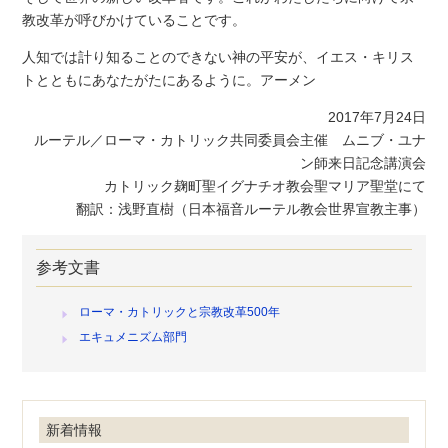
教改革が呼びかけていることです。
人知では計り知ることのできない神の平安が、イエス・キリス
トとともにあなたがたにあるように。アーメン
2017年7月24日
ルーテル／ローマ・カトリック共同委員会主催 ムニブ・ユナ
ン師来日記念講演会
カトリック麹町聖イグナチオ教会聖マリア聖堂にて
翻訳：浅野直樹（日本福音ルーテル教会世界宣教主事）
参考文書
ローマ・カトリックと宗教改革500年
エキュメニズム部門
新着情報