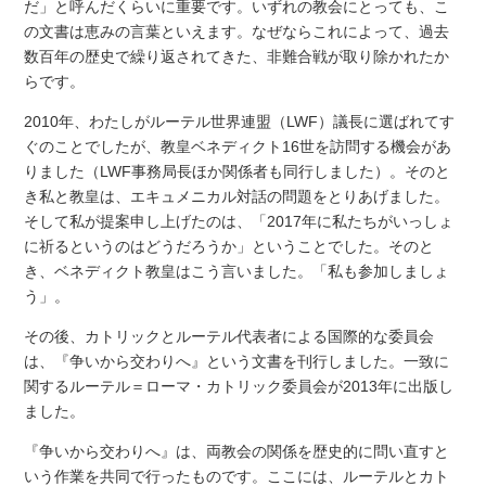
だ」と呼んだくらいに重要です。いずれの教会にとっても、こ
の文書は恵みの言葉といえます。なぜならこれによって、過去
数百年の歴史で繰り返されてきた、非難合戦が取り除かれたか
らです。
2010年、わたしがルーテル世界連盟（LWF）議長に選ばれてす
ぐのことでしたが、教皇ベネディクト16世を訪問する機会があ
りました（LWF事務局長ほか関係者も同行しました）。そのと
き私と教皇は、エキュメニカル対話の問題をとりあげました。
そして私が提案申し上げたのは、「2017年に私たちがいっしょ
に祈るというのはどうだろうか」ということでした。そのと
き、ベネディクト教皇はこう言いました。「私も参加しましょ
う」。
その後、カトリックとルーテル代表者による国際的な委員会
は、『争いから交わりへ』という文書を刊行しました。一致に
関するルーテル＝ローマ・カトリック委員会が2013年に出版し
ました。
『争いから交わりへ』は、両教会の関係を歴史的に問い直すと
いう作業を共同で行ったものです。ここには、ルーテルとカト