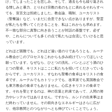
け」てしまったことを悲しみ、そして、過去も今も繰り返され
る憎しみと暴力、とりわけ宗教の名のもとに表れるそれらすべ
てを、宣言文は拒絶しました。教会論、職制、ユーカリスト
（聖餐論）など、いまだに合意できない点がありますが、聖霊
が私たちを導いてくださることを、私はこれからも求めます。
不一致な部分に真摯に向き合うことが対話の基盤です。必ず
や、これらについても多くの点で私たちは合流していけると思
っています。
どれほど困難でも、どれほど遠い道のりであろうとも、ルーテ
ル教会がこのプロセスをこれからも歩み続けていってほしいと
願っています。なぜなら、ひとつの洗礼、パンとぶどう酒のひ
とつの聖卓、キリストはここに私たちを招いてくださっている
からです。ユーカリスト、すなわち聖餐の食卓はキリストの食
卓です。ルーテルでもカトリックでも、改革派でも英国教会で
も東方教会の食卓でもありません。心広きキリストの食卓で
す。それを聖とするのは、神の言葉と約束であって、人間の努
力やレッテルではありません。ですから、ルンドの出来事はま
だ終わっていません。その前向きなエネルギーはさらに広が
り、他宗教間とのつながりへとも伸びていくことでしょう。