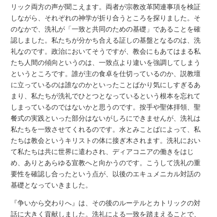
リック両方の声が聞こえます。両者が宗教改革関連事項を検証
しながら、それぞれの神学が折り合うところを探りました。そ
のなかで、洗礼が「一致と共同のための基礎」であることを確
認しました。私たちが分かち合える証しの基盤となるのは、洗
礼なのです。政治においてそうですが、教会にもあてはまる私
たち人間の傾向というのは、一致点より違いを強調してしまう
というところです。誰が主の食卓を仕切っているのか、説教壇
に立っているのは誰なのかといったことばかり気にしすぎるあ
まり、私たちが洗礼でひとつとなっているという根本を忘れて
しまっているのではないかと思うのです。按手や聖体拝領、聖
餐式の実践といった部分はないがしろにできませんが、洗礼は
私たちを一致させてくれるのです。水とみことばによって、私
たちは教会というキリストの体に接ぎ木されます。洗礼におい
て私たちは共に世界に遣わされ、ディアコニアの働きをはじ
め、ありとあらゆる宣教へと向かうのです。こうして洗礼の重
要性を確認し合ったという点が、以後のエキュメニカル対話の
基礎となっていきました。
『争いから交わりへ』は、その後のルーテルとカトリックの対
話に大きく貢献しました。洗礼による一致を踏まえることで、