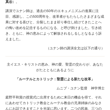
真㊨
）。
講演でユナン師は、過去の50年のエキュメニズムの進展に注
目、感謝し、この500周年を、改革者がもたらしたさまざまな成
果に対する喜びと、分裂したまま祈り奉仕し続けてきたことへ
の悔い改めを記念するものになる、と呼び掛けました。引き続
き、ともに、神の恵みによって解放されるしるしとなるよう訴
えました。
（ユナン師の講演全文は以下の通り）
主イエス・キリストの恵み、神の愛、聖霊の交わりが、あなた
がたとともにあるように
「ルーテルとカトリック：聖霊による新たな改革」
ムニブ・ユナン監督 神学博士
庭野平和賞の授賞式に出席するために来日の機会を得て、それ
にあわせてカトリック教会とルーテル教会の兄弟姉妹のみなさ
んにお話できますことを光栄に思います。二つの民族、三つの