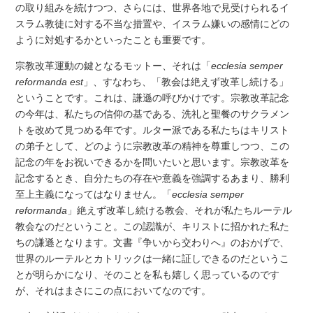
の取り組みを続けつつ、さらには、世界各地で見受けられるイ
スラム教徒に対する不当な措置や、イスラム嫌いの感情にどの
ように対処するかといったことも重要です。
宗教改革運動の鍵となるモットー、それは「
ecclesia semper
reformanda est
」、すなわち、「教会は絶えず改革し続ける」
ということです。これは、謙遜の呼びかけです。宗教改革記念
の今年は、私たちの信仰の基である、洗礼と聖餐のサクラメン
トを改めて見つめる年です。ルター派である私たちはキリスト
の弟子として、どのように宗教改革の精神を尊重しつつ、この
記念の年をお祝いできるかを問いたいと思います。宗教改革を
記念するとき、自分たちの存在や意義を強調するあまり、勝利
至上主義になってはなりません。「
ecclesia semper
reformanda
」絶えず改革し続ける教会、それが私たちルーテル
教会なのだということ。この認識が、キリストに招かれた私た
ちの謙遜となります。文書『争いから交わりへ』のおかげで、
世界のルーテルとカトリックは一緒に証しできるのだというこ
とが明らかになり、そのことを私も嬉しく思っているのです
が、それはまさにこの点においてなのです。