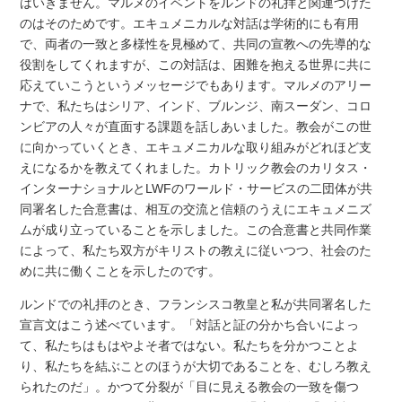
はいきません。マルメのイベントをルンドの礼拝と関連づけた
のはそのためです。エキュメニカルな対話は学術的にも有用
で、両者の一致と多様性を見極めて、共同の宣教への先導的な
役割をしてくれますが、この対話は、困難を抱える世界に共に
応えていこうというメッセージでもあります。マルメのアリー
ナで、私たちはシリア、インド、ブルンジ、南スーダン、コロ
ンビアの人々が直面する課題を話しあいました。教会がこの世
に向かっていくとき、エキュメニカルな取り組みがどれほど支
えになるかを教えてくれました。カトリック教会のカリタス・
インターナショナルとLWFのワールド・サービスの二団体が共
同署名した合意書は、相互の交流と信頼のうえにエキュメニズ
ムが成り立っていることを示しました。この合意書と共同作業
によって、私たち双方がキリストの教えに従いつつ、社会のた
めに共に働くことを示したのです。
ルンドでの礼拝のとき、フランシスコ教皇と私が共同署名した
宣言文はこう述べています。「対話と証の分かち合いによっ
て、私たちはもはやよそ者ではない。私たちを分かつことよ
り、私たちを結ぶことのほうが大切であることを、むしろ教え
られたのだ」。かつて分裂が「目に見える教会の一致を傷つ