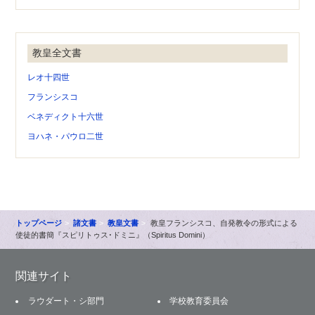
教皇全文書
レオ十四世
フランシスコ
ベネディクト十六世
ヨハネ・パウロ二世
トップページ
諸文書
教皇文書
教皇フランシスコ、自発教令の形式による
使徒的書簡『スピリトゥス･ドミニ』（Spiritus Domini）
関連サイト
ラウダート・シ部門
学校教育委員会