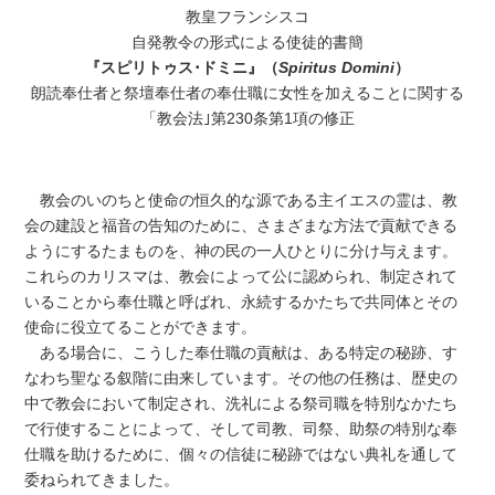
教皇フランシスコ
自発教令の形式による使徒的書簡
『スピリトゥス･ドミニ』（
Spiritus Domini
）
朗読奉仕者と祭壇奉仕者の奉仕職に女性を加えることに関する
「教会法｣第230条第1項の修正
教会のいのちと使命の恒久的な源である主イエスの霊は、教
会の建設と福音の告知のために、さまざまな方法で貢献できる
ようにするたまものを、神の民の一人ひとりに分け与えます。
これらのカリスマは、教会によって公に認められ、制定されて
いることから奉仕職と呼ばれ、永続するかたちで共同体とその
使命に役立てることができます。
ある場合に、こうした奉仕職の貢献は、ある特定の秘跡、す
なわち聖なる叙階に由来しています。その他の任務は、歴史の
中で教会において制定され、洗礼による祭司職を特別なかたち
で行使することによって、そして司教、司祭、助祭の特別な奉
仕職を助けるために、個々の信徒に秘跡ではない典礼を通して
委ねられてきました。