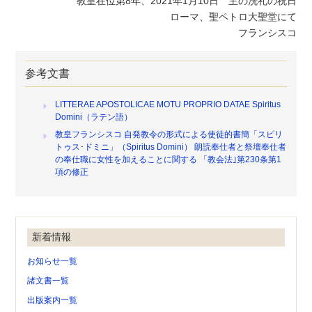
教皇在位第8年、2021年1月10日 主の洗礼の祝日
ローマ、聖ペトロ大聖堂にて
フランシスコ
参考文書
LITTERAE APOSTOLICAE MOTU PROPRIO DATAE Spiritus
Domini（ラテン語）
教皇フランシスコ 自発教令の形式による使徒的書簡「スピリ
トゥス･ドミニ」（Spiritus Domini） 朗読奉仕者と祭壇奉仕者
の奉仕職に女性を加えることに関する 「教会法｣第230条第1
項の修正
新着情報
お知らせ一覧
諸文書一覧
出版案内一覧