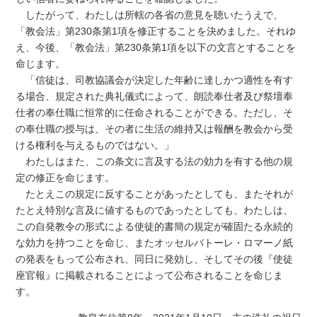
したがって、わたしは所轄の各省の意見を聴いたうえで、
「教会法」第230条第1項を修正することを決めました。それゆ
え、今後、「教会法」第230条第1項を以下の文言とすることを
命じます。
「信徒は、司教協議会が決定した年齢に達しかつ適性を有す
る場合、規定された典礼儀式によって、朗読奉仕者及び祭壇奉
仕者の奉仕職に恒常的に任命されることができる。ただし、そ
の奉仕職の授与は、その者に生活の維持又は報酬を教会から受
ける権利を与えるものではない。」
わたしはまた、この条文に言及する法の効力を有する他の規
定の修正を命じます。
たとえこの規定に反することがあったとしても、またそれが
たとえ特別な言及に値するものであったとしても、わたしは、
この自発教令の形式による使徒的書簡の規定が確固たる永続的
な効力を持つことを命じ、またオッセルバトーレ・ロマーノ紙
の発表をもって公布され、同日に発効し、そしてその後『使徒
座官報』に掲載されることによって公布されることを命じま
す。