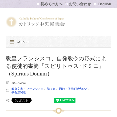
初めての方へ
お問い合わせ
English
MENU
教皇フランシスコ、自発教令の形式によ
る使徒的書簡『スピリトゥス･ドミニ』
（Spiritus Domini）
2021/03/03
教皇文書
フランシスコ
諸文書
回勅・使徒的勧告など
教会法関連