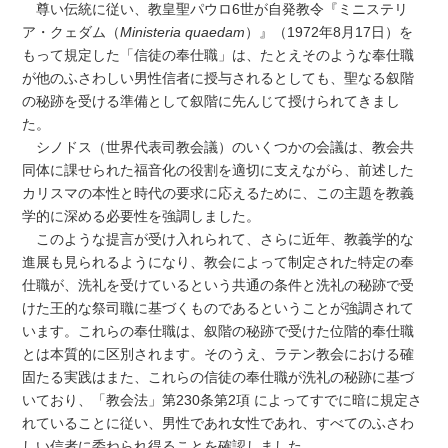
尊い伝統に従い、教皇聖パウロ6世が自発教令『ミニステリ
ア・クェダム（
Ministeria quaedam
）』（1972年8月17日）を
もって規定した「信徒の奉仕職」は、たとえそのような奉仕職
が他のふさわしい男性信者に授与されるとしても、聖なる叙階
の秘跡を受ける準備として叙階に先んじて授けられてきまし
た。
シノドス（世界代表司教会議）のいくつかの会議は、教会共
同体に課せられた福音化の役割を適切に支えながら、前述した
カリスマの本性と時代の要求に応えるために、この主題を教義
学的に深める必要性を強調しました。
このような提言が受け入れられて、さらに近年、教義学的な
進展も見られるようになり、教会によって制定された特定の奉
仕職が、洗礼を受けているという共通の条件と洗礼の秘跡で受
けた王的な祭司職に基づくものであるということが強調されて
います。これらの奉仕職は、叙階の秘跡で受けた位階的奉仕職
とは本質的に区別されます。そのうえ、ラテン教会における確
固たる実践はまた、これらの信徒の奉仕職が洗礼の秘跡に基づ
いており、「教会法」第230条第2項 によってすでに暗に規定さ
れていることに従い、男性であれ女性であれ、すべてのふさわ
しい信者に委ねられ得ることを確認しました。