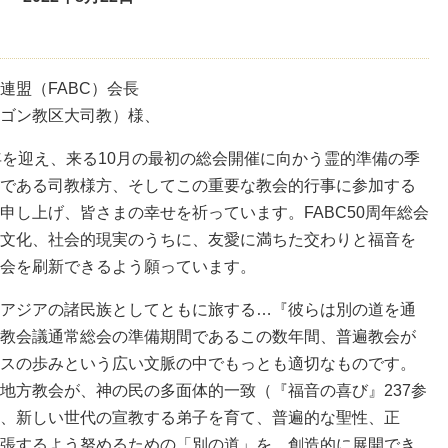
連盟（FABC）会長
ゴン教区大司教）様、
を迎え、来る10月の最初の総会開催に向かう霊的準備の季
である司教様方、そしてこの重要な教会的行事に参加する
申し上げ、皆さまの幸せを祈っています。FABC50周年総会
文化、社会的現実のうちに、友愛に満ちた交わりと福音を
会を刷新できるよう願っています。
アジアの諸民族としてともに旅する…『彼らは別の道を通
教会議通常総会の準備期間であるこの数年間、普遍教会が
スの歩みという広い文脈の中でもっとも適切なものです。
地方教会が、神の民の多面体的一致（『福音の喜び』237参
、新しい世代の宣教する弟子を育て、普遍的な聖性、正
張するよう努めるための「別の道」を、創造的に展開でき