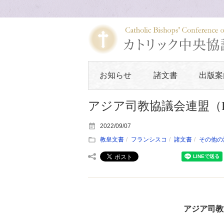
お知らせ
諸文書
出版案
アジア司教協議会連盟（F
2022/09/07
教皇文書
フランシスコ
諸文書
その他の
アジア司教