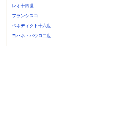
レオ十四世
フランシスコ
ベネディクト十六世
ヨハネ・パウロ二世