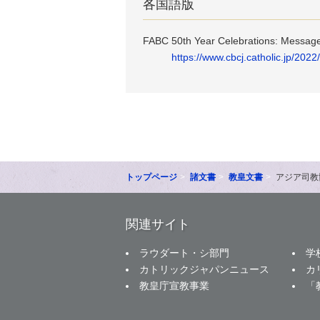
各国語版
FABC 50th Year Celebrations: Message 
https://www.cbcj.catholic.jp/202
トップページ
諸文書
教皇文書
アジア司教
関連サイト
ラウダート・シ部門
学
カトリックジャパンニュース
カ
教皇庁宣教事業
「