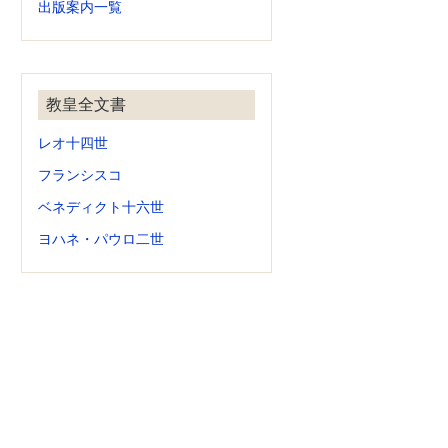
出版案内一覧
教皇全文書
レオ十四世
フランシスコ
ベネディクト十六世
ヨハネ・パウロ二世