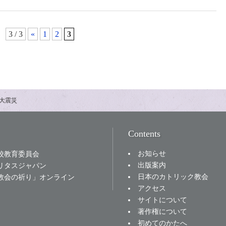
3 / 3
«
1
2
3
大震災
Contents
お知らせ
校教育委員会
出版案内
リタスジャパン
日本のカトリック教会
教会の祈り」オンライン
アクセス
サイトについて
著作権について
初めてのかたへ