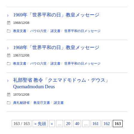
1969年「世界平和の日」教皇メッセージ
1968/12/08
教皇文書
パウロ六世
諸文書
世界平和の日メッセージ
1968年「世界平和の日」教皇メッセージ
1967/12/08
教皇文書
パウロ六世
諸文書
世界平和の日メッセージ
礼部聖省 教令「クエマドモドゥム・デウス」
Quemadmodum Deus
1870/12/08
典礼秘跡省
教皇庁文書
諸文書
163 / 163
« 先頭
«
...
20
40
...
161
162
163