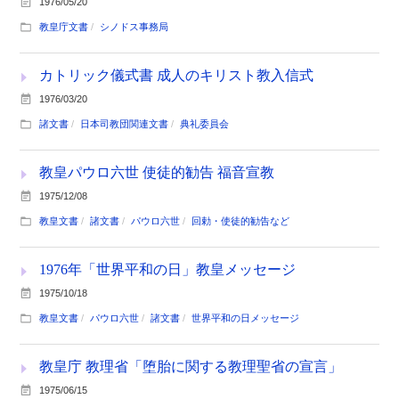
1976/05/20
教皇庁文書
シノドス事務局
カトリック儀式書 成人のキリスト教入信式
1976/03/20
諸文書
日本司教団関連文書
典礼委員会
教皇パウロ六世 使徒的勧告 福音宣教
1975/12/08
教皇文書
諸文書
パウロ六世
回勅・使徒的勧告など
1976年「世界平和の日」教皇メッセージ
1975/10/18
教皇文書
パウロ六世
諸文書
世界平和の日メッセージ
教皇庁 教理省「堕胎に関する教理聖省の宣言」
1975/06/15