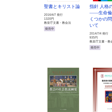
聖書とキリスト論
指針 人格
――生命
2016/4/7 発行
くつかの
1320円
教皇庁文書・教会法
いて
発売中
2014/7/4 発行
935円
教皇庁文書・教
発売中