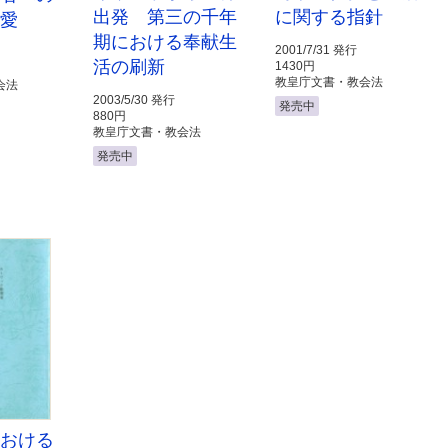
出発 第三の千年
に関する指針
の愛
期における奉献生
2001/7/31 発行
活の刷新
1430円
教皇庁文書・教会法
会法
2003/5/30 発行
発売中
880円
教皇庁文書・教会法
発売中
における