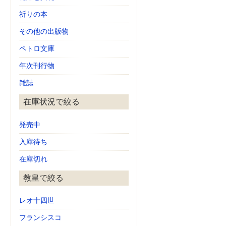
祈りの本
その他の出版物
ペトロ文庫
年次刊行物
雑誌
在庫状況で絞る
発売中
入庫待ち
在庫切れ
教皇で絞る
レオ十四世
フランシスコ